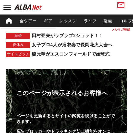
全ツアー
ギア
レッスン
ライフ
漫画
ゴルフ
メルマガ登録
田村亜矢がラブラブ2ショット！！
結婚
女子プロ4人が浴衣姿で長岡花火大会へ
夏休み
脇元華がエスコンフィールドで始球式
ナイスピッチ
このページが表示されるお客様へ
ページを更新するとサイトの閲覧を続けることがで
きます。
広告ブロッカーやトラッキング防止機能をオンにし