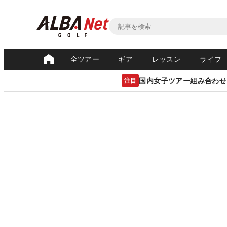
全ツアー
ギア
レッスン
ライフ
国内女子ツアー組み合わせ
注目