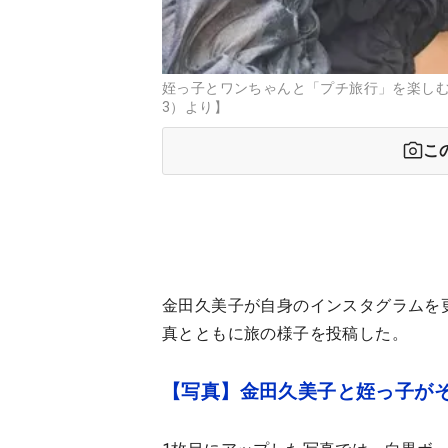
姪っ子とワンちゃんと「プチ旅行」を楽しむ金田久美
3）より】
こ
金田久美子が自身のインスタグラムを
真とともに旅の様子を投稿した。
【写真】金田久美子と姪っ子がそ