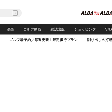
漫画
ゴルフ動画
雑誌出版
ショッピング
SN
ゴルフ場予約／毎週更新！限定優待プラン
削り出しの打