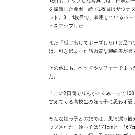
1枚目にアップした写真では、白黒ボ
を披露した金田。続く2枚目はサウナ
ット。3、4枚目で、着用しているパ
トをアップした。
また「感じ出してポーズしたけど足ゴツ
は、引き締まった筋肉質な脚線美が際
その他にも、ベッドやソファーでまっ
た。
「この2日間でりんかにくみーって10
甘えてくる高校生の姪っ子に思わず愛
そんな姪っ子との旅では、風情漂う観
ップされた。姪っ子は171cmと、16