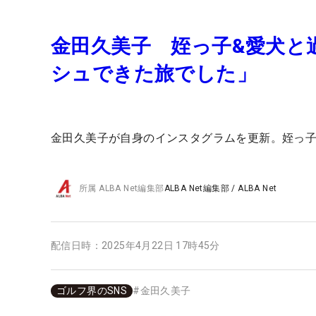
金田久美子 姪っ子&愛犬と
シュできた旅でした」
金田久美子が自身のインスタグラムを更新。姪っ
所属
ALBA Net編集部
ALBA Net編集部
/
ALBA Net
配信日時：
2025年4月22日 17時45分
ゴルフ界のSNS
#
金田久美子