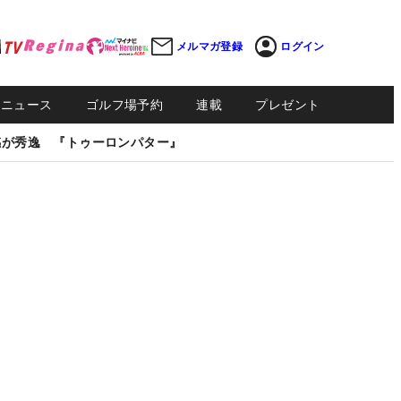
メルマガ登録
ログイン
Sニュース
ゴルフ場予約
連載
プレゼント
感が秀逸 『トゥーロンパター』