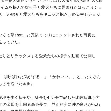
ーダー柄の肩紐デザインでヘソ出しスタイルが際立つ水着
タイムを挟んで姪っ子と愛犬たちに囲まれたほっこりショ
ーカーの紹介と愛犬たちをギュッと抱きしめる幸せショッ
くて草shot」と冗談まじりにコメントされた写真に
立っていた。
たりとリラックスする愛犬たちの様子を動画で公開し
0回は呼ばれた気がする。」「かわいい。」と、たくさん
しさを抱いた金田。
光地を歩く様子や、身長をセンチで記した比較写真もア
7cmの金田を上回る高身長で、並んだ姿に仲の良さが伝わ