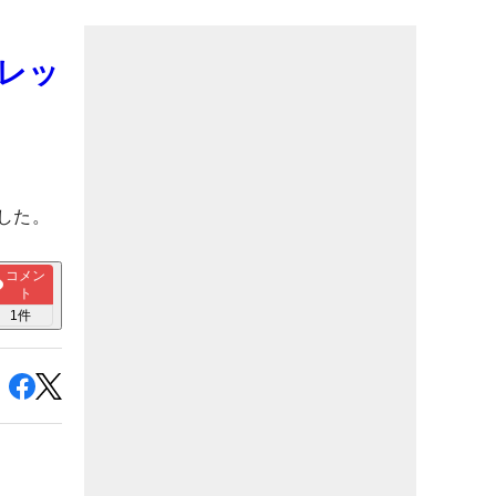
レッ
した。
コメン
ト
1
件