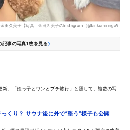
子【写真：金田久美子のInstagram（@kinkumiringo9
の記事の写真
1
枚を見る
更新。「姪っ子とワンとプチ旅行」と題して、複数の写
っくり？ サウナ後に外で“整う”様子も公開