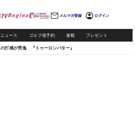
メルマガ登録
ログイン
Sニュース
ゴルフ場予約
連載
プレゼント
しの打感が秀逸 『トゥーロンパター』