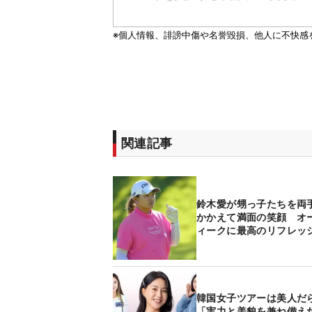
関連記事
鈴木愛が甥っ子たちを両
かかえて満面の笑顔 オ
ィークに最高のリフレッ
韓国女子ツアーは美人だ
「実力と美貌を兼ね備え