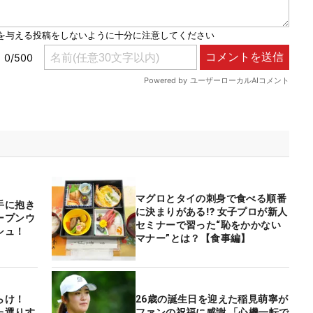
マグロとタイの刺身で食べる順番
手に抱き
に決まりがある⁉ 女子プロが新人
ープンウ
セミナーで習った“恥をかかない
シュ！
マナー”とは？【食事編】
らけ！
26歳の誕生日を迎えた稲見萌寧が
た選りす
ファンの祝福に感謝 「心機一転で