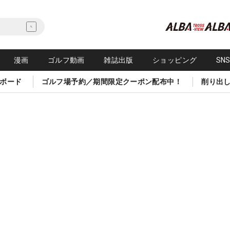
漫画
ゴルフ動画
雑誌出版
ショッピング
SN
ボード
ゴルフ場予約／期間限定クーポン配布中！
削り出