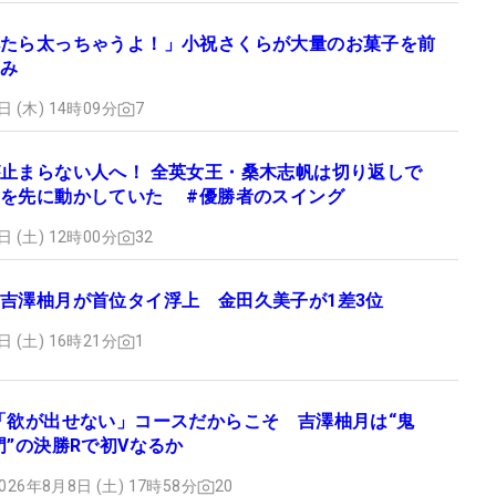
たら太っちゃうよ！」小祝さくらが大量のお菓子を前
み
日 (木) 14時09分
7
止まらない人へ！ 全英女王・桑木志帆は切り返しで
を先に動かしていた #優勝者のスイング
日 (土) 12時00分
32
吉澤柚月が首位タイ浮上 金田久美子が1差3位
日 (土) 16時21分
1
「欲が出せない」コースだからこそ 吉澤柚月は“鬼
門”の決勝Rで初Vなるか
026年8月8日 (土) 17時58分
20