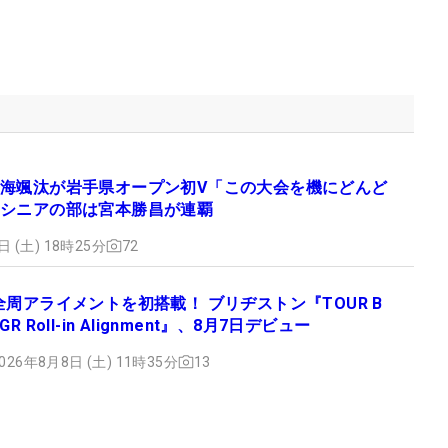
海颯汰が岩手県オープン初V「この大会を機にどんど
シニアの部は宮本勝昌が連覇
日 (土) 18時25分
72
全周アライメントを初搭載！ ブリヂストン『TOUR B
JGR Roll-in Alignment』、8月7日デビュー
026年8月8日 (土) 11時35分
13