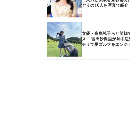
ぐりの10人を写真で紹介
女優・高島礼子らと笑顔
ス！ 吉田沙保里が熱中症
チリで夏ゴルフをエンジ