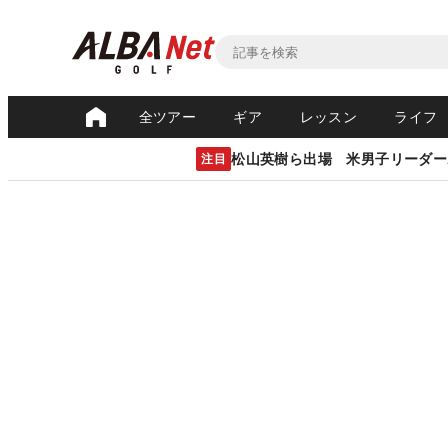
全ツアー
ギア
レッスン
ライフ
松山英樹ら出場 米男子リーダー
注目