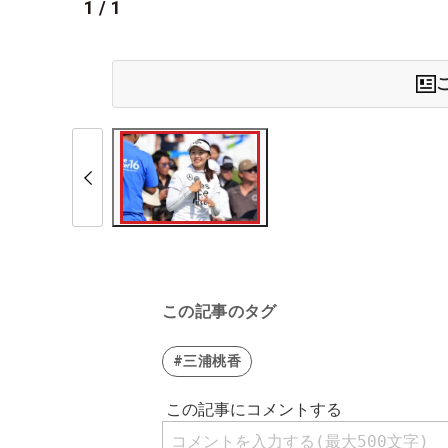
1
/
1
この記事のタグ
#三浦桃香