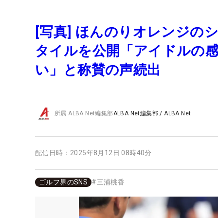
[写真] ほんのりオレンジの
タイルを公開「アイドルの
い」と称賛の声続出
所属
ALBA Net編集部
ALBA Net編集部
/
ALBA Net
配信日時：
2025年8月12日 08時40分
ゴルフ界のSNS
#
三浦桃香