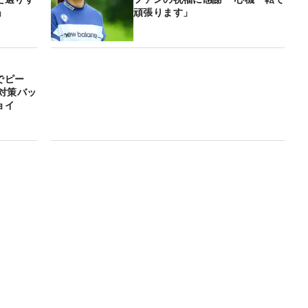
」
頑張ります」
でピー
対策バッ
ョイ