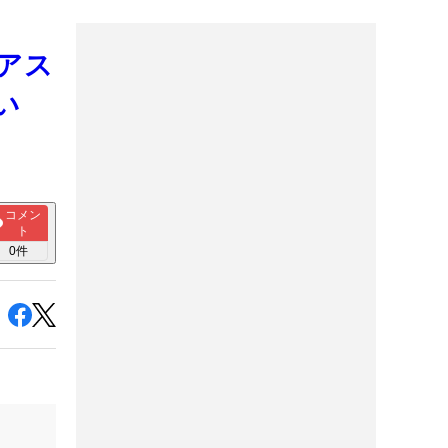
ヘアス
い
コメン
ト
0
件