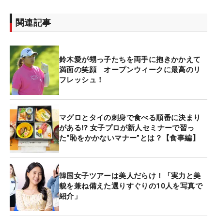
関連記事
鈴木愛が甥っ子たちを両手に抱きかかえて
満面の笑顔 オープンウィークに最高のリ
フレッシュ！
マグロとタイの刺身で食べる順番に決まり
がある⁉ 女子プロが新人セミナーで習っ
た“恥をかかないマナー”とは？【食事編】
韓国女子ツアーは美人だらけ！「実力と美
貌を兼ね備えた選りすぐりの10人を写真で
紹介」