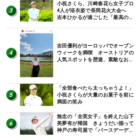
小祝さくら、川﨑春花ら女子プロ
3
4人が浴衣姿で長岡花火大会へ
吉本ひかるが過ごした「最高の夏
休み！」
吉田優利がヨーロッパでオープン
4
ウィークを満喫 オーストリアの
人気スポットを歴遊、素敵なお土
産もゲット！
「全部食べたら太っちゃうよ！」
5
小祝さくらが大量のお菓子を前に
満面の笑み
無念の「全英女子」を終えた山下
6
美夢有が帰国 きょうだい揃って
神戸の寿司屋で「バースデーディ
ナー？」