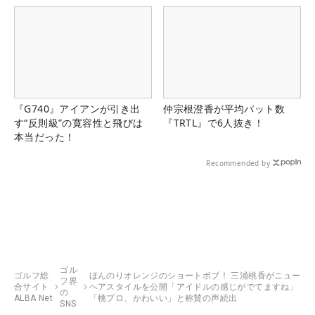
『G740』アイアンが引き出
仲宗根澄香が平均パット数
す“反則級”の寛容性と飛びは
『TRTL』で6人抜き！
本当だった！
Recommended by
ゴル
ゴルフ総
ほんのりオレンジのショートボブ！ 三浦桃香がニュー
フ界
合サイト
ヘアスタイルを公開「アイドルの感じがでてますね」
の
ALBA Net
「桃プロ、かわいい」と称賛の声続出
SNS