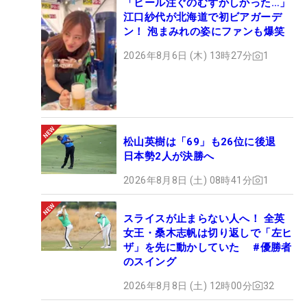
「ビール注ぐのむずかしかった…」
江口紗代が北海道で初ビアガーデ
ン！ 泡まみれの姿にファンも爆笑
2026年8月6日 (木) 13時27分
1
松山英樹は「69」も26位に後退
日本勢2人が決勝へ
2026年8月8日 (土) 08時41分
1
スライスが止まらない人へ！ 全英
女王・桑木志帆は切り返しで「左ヒ
ザ」を先に動かしていた #優勝者
のスイング
2026年8月8日 (土) 12時00分
32