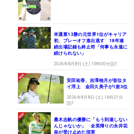
米通算13勝の元世界1位がキャリア
初、プレーオフ進出逃す 18年連
続出場記録も終止符「何事も永遠に
続けられない」
2026年8月8日 (土) 10時00分
1
安田祐香、吉澤柚月が首位タ
イ浮上 金田久美子が1差3位
2026年8月8日 (土) 16時21分
1
桑木志帆の優勝に「もう到達しない
んじゃないか」 全英帰りの永井花
奈が受け止めた現実