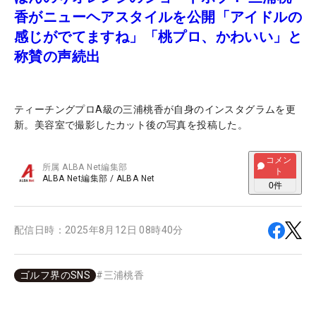
香がニューヘアスタイルを公開「アイドルの
感じがでてますね」「桃プロ、かわいい」と
称賛の声続出
ティーチングプロA級の三浦桃香が自身のインスタグラムを更
新。美容室で撮影したカット後の写真を投稿した。
コメン
所属
ALBA Net編集部
ト
ALBA Net編集部
/
ALBA Net
0
件
配信日時：
2025年8月12日 08時40分
ゴルフ界のSNS
#
三浦桃香