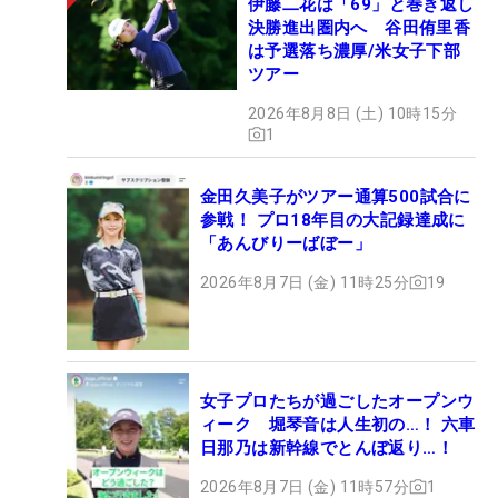
伊藤二花は「69」と巻き返し
決勝進出圏内へ 谷田侑里香
は予選落ち濃厚/米女子下部
ツアー
2026年8月8日 (土) 10時15分
1
金田久美子がツアー通算500試合に
参戦！ プロ18年目の大記録達成に
「あんびりーばぼー」
2026年8月7日 (金) 11時25分
19
女子プロたちが過ごしたオープンウ
ィーク 堀琴音は人生初の…！ 六車
日那乃は新幹線でとんぼ返り…！
2026年8月7日 (金) 11時57分
1