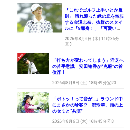
「これでゴルフ上手いとか反
則」 晴れ渡った緑の丘を散歩
する金澤志奈、抜群のスタイ
ルに「8頭身！」「可愛いに
も程がある」
2026年8月6日 (木) 11時36分
3
「打ち方が変わってしまう」洋芝へ
の苦手意識 安田祐香が“克服”の首
位浮上
2026年8月8日 (土) 18時49分
20
「ボトッ！って音が…」ラウンド中
にまさかの珍客!? 都玲華、頭の上
のセミと“共演”
2026年8月6日 (木) 16時45分
3