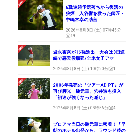
6戦連続予選落ちから復活の
狼煙 入谷響を救った師匠・
中嶋常幸の助言
2026年8月8日 (土) 07時45分
19
岩永杏奈が16強進出 大会は3日連
続で悪天候順延/全米女子アマ
2026年8月8日 (土) 10時20分
1
2006年発売の『ツアーAD PT』が
再び脚光 脇元華、穴井詩も投入
「初速が強くなった感じ」
2026年8月8日 (土) 08時56分
4
プロアマ当日の脇元華に密着！「早
朝のホテル出発から、ラウンド後の