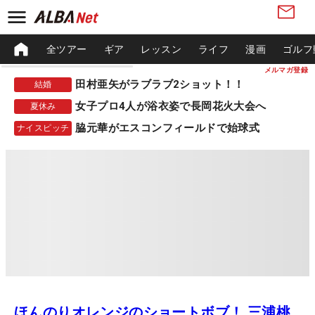
全ツアー
ギア
レッスン
ライフ
漫画
ゴルフ
メルマガ登録
田村亜矢がラブラブ2ショット！！
結婚
女子プロ4人が浴衣姿で長岡花火大会へ
夏休み
脇元華がエスコンフィールドで始球式
ナイスピッチ
ほんのりオレンジのショートボブ！ 三浦桃