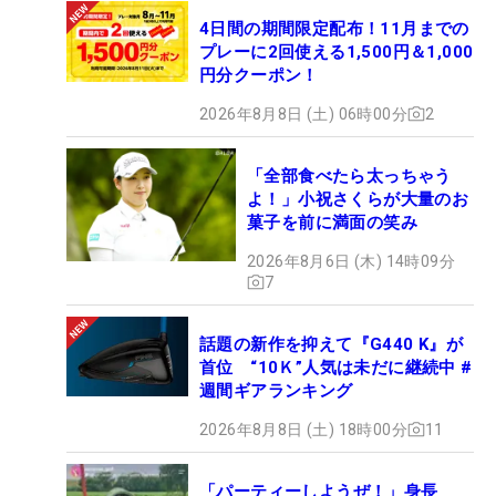
4日間の期間限定配布！11月までの
プレーに2回使える1,500円＆1,000
円分クーポン！
2026年8月8日 (土) 06時00分
2
「全部食べたら太っちゃう
よ！」小祝さくらが大量のお
菓子を前に満面の笑み
2026年8月6日 (木) 14時09分
7
話題の新作を抑えて『G440 K』が
首位 “10Ｋ”人気は未だに継続中 #
週間ギアランキング
2026年8月8日 (土) 18時00分
11
「パーティーしようぜ！」身長