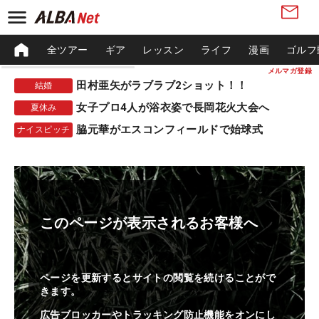
全ツアー
ギア
レッスン
ライフ
漫画
ゴルフ
メルマガ登録
田村亜矢がラブラブ2ショット！！
結婚
女子プロ4人が浴衣姿で長岡花火大会へ
夏休み
脇元華がエスコンフィールドで始球式
ナイスピッチ
このページが表示されるお客様へ
ページを更新するとサイトの閲覧を続けることがで
きます。
広告ブロッカーやトラッキング防止機能をオンにし