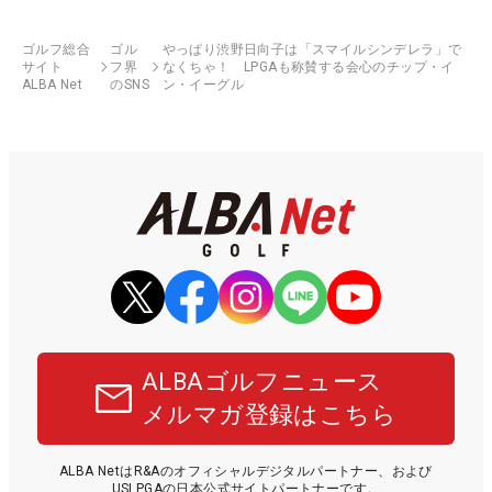
ゴルフ総合
ゴル
やっぱり渋野日向子は「スマイルシンデレラ」で
サイト
フ界
なくちゃ！ LPGAも称賛する会心のチップ・イ
ALBA Net
のSNS
ン・イーグル
ALBAゴルフニュース
メルマガ登録はこちら
ALBA NetはR&Aのオフィシャルデジタルパートナー、および
USLPGAの日本公式サイトパートナーです。