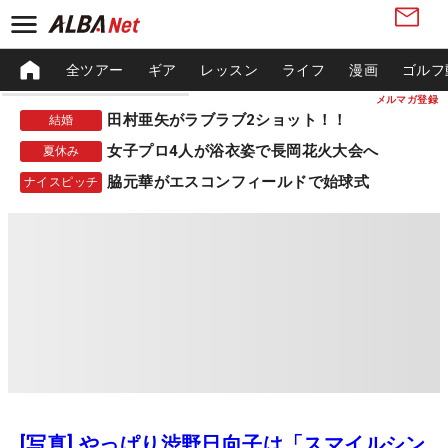
全ツアー
ギア
レッスン
ライフ
漫画
ゴルフ
メルマガ登録
田村亜矢がラブラブ2ショット！！
結婚
女子プロ4人が浴衣姿で長岡花火大会へ
夏休み
脇元華がエスコンフィールドで始球式
ナイスピッチ
[写真] やっぱり渋野日向子は「スマイルシン