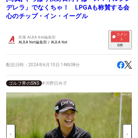
デレラ」でなくちゃ！ LPGAも称賛する会
心のチップ・イン・イーグル
コメン
所属
ALBA Net編集部
ト
ALBA Net編集部
/
ALBA Net
0
件
配信日時：
2024年6月10日 14時08分
ゴルフ界のSNS
#
渋野日向子