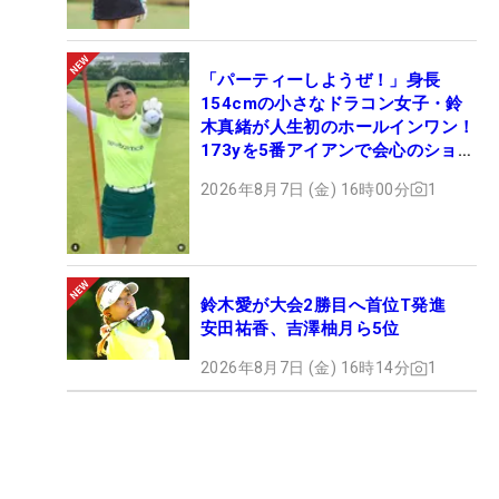
「パーティーしようぜ！」身長
154cmの小さなドラコン女子・鈴
木真緒が人生初のホールインワン！
173yを5番アイアンで会心のショッ
ト
2026年8月7日 (金) 16時00分
1
鈴木愛が大会2勝目へ首位T発進
安田祐香、吉澤柚月ら5位
2026年8月7日 (金) 16時14分
1