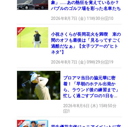
象」……あの熱狂を覚えているか？
バブルのゴルフ場を彩った名車たち
2026年8月7日 (金) 11時30分
10
小祝さくらが長岡花火を満喫 束の
間のオフも最後は「見るってすごく
過酷だなぁ」【女子ツアーの“ヒト
ネタ”】
2026年8月7日 (金) 09時29分
19
プロアマ当日の脇元華に密
着！「早朝のホテル出発か
ら、ラウンド後の練習まで」
忙しく過ごすプロの1日を公
開
2026年8月6日 (木) 15時50分
1
笹生優花主催ジュニアイベントに宮