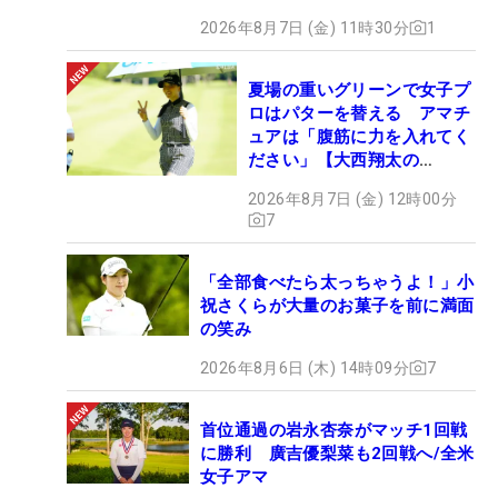
2026年8月7日 (金) 11時30分
1
夏場の重いグリーンで女子プ
ロはパターを替える アマチ
ュアは「腹筋に力を入れてく
ださい」【大西翔太の
HOTSHOT】
2026年8月7日 (金) 12時00分
7
「全部食べたら太っちゃうよ！」小
祝さくらが大量のお菓子を前に満面
の笑み
2026年8月6日 (木) 14時09分
7
首位通過の岩永杏奈がマッチ1回戦
に勝利 廣吉優梨菜も2回戦へ/全米
女子アマ