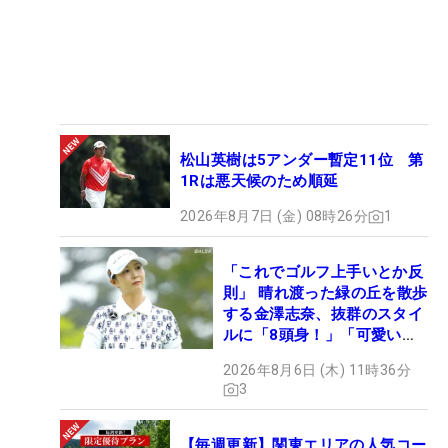
松山英樹は5アンダー暫定11位 第
1Rは悪天候のため順延
2026年8月7日 (金) 08時26分
1
「これでゴルフ上手いとか反
則」 晴れ渡った緑の丘を散歩
する金澤志奈、抜群のスタイ
ルに「8頭身！」「可愛いに
も程がある」
2026年8月6日 (木) 11時36分
3
【毎週更新】関東エリアの人気コー