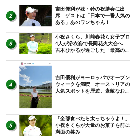
吉田優利が妹・鈴の祝勝会に出
2
席 ゲストは「日本で一番人気の
ある」あのワンちゃん！
小祝さくら、川﨑春花ら女子プロ
3
4人が浴衣姿で長岡花火大会へ
吉本ひかるが過ごした「最高の夏
休み！」
吉田優利がヨーロッパでオープン
4
ウィークを満喫 オーストリアの
人気スポットを歴遊、素敵なお土
産もゲット！
「全部食べたら太っちゃうよ！」
5
小祝さくらが大量のお菓子を前に
満面の笑み