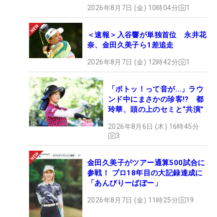
2026年8月7日 (金) 10時04分
1
＜速報＞入谷響が単独首位 永井花
奈、金田久美子ら1差追走
2026年8月7日 (金) 12時42分
1
「ボトッ！って音が…」ラウ
ンド中にまさかの珍客!? 都
玲華、頭の上のセミと“共演”
2026年8月6日 (木) 16時45分
3
金田久美子がツアー通算500試合に
参戦！ プロ18年目の大記録達成に
「あんびりーばぼー」
2026年8月7日 (金) 11時25分
19