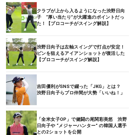
クラブが上から入るようになった渋野日向
子 “厚い当たり”が大躍進のポイントだっ
た！【プロコーチがスイング解説】
渋野日向子は左軸スイングで打点が安定！
ピンを狙えるアイアンショットが復活した
【プロコーチがスイング解説】
吉田優利がSNSで綴った「JKG」とは？
渋野日向子らプロ仲間が大勢「いいね！」
「全米女子OP」で健闘の尾関彩美悠 渋野
日向子や “メジャーハンター” の韓国人選手
との2ショットを公開