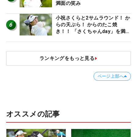
満面の笑み
小祝さくらと2サムラウンド！ か
6
らの天ぷら！ からのたこ焼
き！！ 「さくちゃんday」を満喫
した吉本ひかるの福岡遠征最終日
ランキングをもっと見る
ページ上部へ
オススメの記事