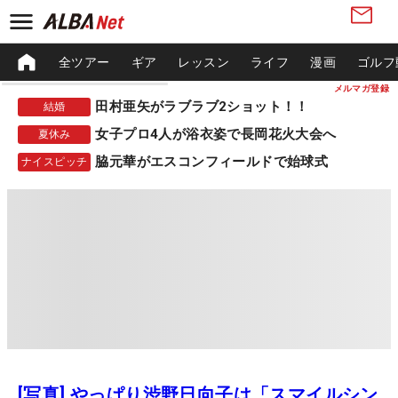
全ツアー
ギア
レッスン
ライフ
漫画
ゴルフ
メルマガ登録
田村亜矢がラブラブ2ショット！！
結婚
女子プロ4人が浴衣姿で長岡花火大会へ
夏休み
脇元華がエスコンフィールドで始球式
ナイスピッチ
[写真] やっぱり渋野日向子は「スマイルシン