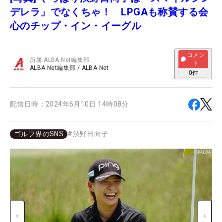
デレラ」でなくちゃ！ LPGAも称賛する会
心のチップ・イン・イーグル
コメン
所属
ALBA Net編集部
ト
ALBA Net編集部
/
ALBA Net
0
件
配信日時：
2024年6月10日 14時08分
ゴルフ界のSNS
#
渋野日向子