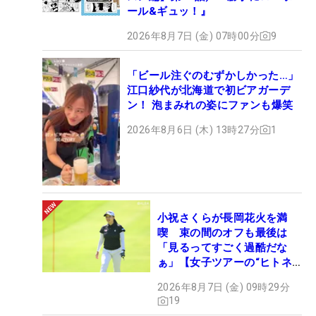
ール&ギュッ！』
2026年8月7日 (金) 07時00分
9
「ビール注ぐのむずかしかった…」
江口紗代が北海道で初ビアガーデ
ン！ 泡まみれの姿にファンも爆笑
2026年8月6日 (木) 13時27分
1
小祝さくらが長岡花火を満
喫 束の間のオフも最後は
「見るってすごく過酷だな
ぁ」【女子ツアーの“ヒトネ
タ”】
2026年8月7日 (金) 09時29分
19