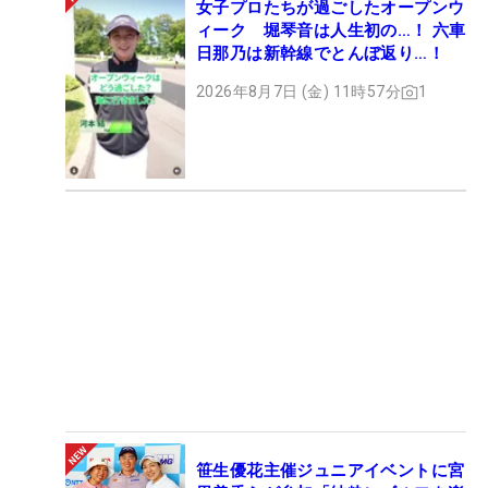
女子プロたちが過ごしたオープンウ
ィーク 堀琴音は人生初の…！ 六車
日那乃は新幹線でとんぼ返り…！
2026年8月7日 (金) 11時57分
1
笹生優花主催ジュニアイベントに宮