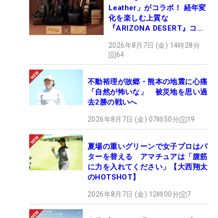
Leather」がコラボ！ 経年変
化を楽しむ上質な
『ARIZONA DESERT』コレ
クション、9月15日限定デビ
2026年8月7日 (金) 14時28分
ュー
64
不動裕理が故郷・熊本の地震に心痛
「自然が怖いな」 被災地を思い過
去2勝の戦いへ
2026年8月7日 (金) 07時50分
19
夏場の重いグリーンで女子プロはパ
ターを替える アマチュアは「腹筋
に力を入れてください」【大西翔太
のHOTSHOT】
2026年8月7日 (金) 12時00分
7