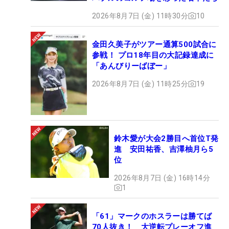
2026年8月7日 (金) 11時30分
10
金田久美子がツアー通算500試合に
参戦！ プロ18年目の大記録達成に
「あんびりーばぼー」
2026年8月7日 (金) 11時25分
19
鈴木愛が大会2勝目へ首位T発
進 安田祐香、吉澤柚月ら5
位
2026年8月7日 (金) 16時14分
1
「61」マークのホスラーは勝てば
70人抜き！ 大逆転プレーオフ進