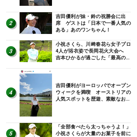
吉田優利が妹・鈴の祝勝会に出
2
席 ゲストは「日本で一番人気の
ある」あのワンちゃん！
小祝さくら、川﨑春花ら女子プロ
3
4人が浴衣姿で長岡花火大会へ
吉本ひかるが過ごした「最高の夏
休み！」
吉田優利がヨーロッパでオープン
4
ウィークを満喫 オーストリアの
人気スポットを歴遊、素敵なお土
産もゲット！
「全部食べたら太っちゃうよ！」
5
小祝さくらが大量のお菓子を前に