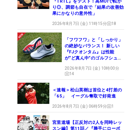
『TRTL』をテスト！高MOIで転が
り◎、調節も自在で「結果の改善効
果にかなりの意外性」
2026年8月7日 (金) 11時15分
18
「フワフワ」と「しっかり」
の絶妙なバランス！ 新しい
『FJクオンタム』は性能
が“ど真ん中”のゴルフシュー
ズだった
2026年8月7日 (金) 10時00分
14
＜速報＞松山英樹は首位と4打差の
「65」 イーグル奪取で好発進
2026年8月7日 (金) 06時59分
1
宮里道場【正反対の2人を同時レッ
スン編】第11話／『勝手にローボ