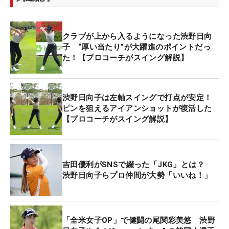
クラブが上から入るようになった渋野日向
子 “厚い当たり”が大躍進のポイントだっ
た！【プロコーチがスイング解説】
渋野日向子は左軸スイングで打点が安定！
ピンを狙えるアイアンショットが復活した
【プロコーチがスイング解説】
吉田優利がSNSで綴った「JKG」とは？
渋野日向子らプロ仲間が大勢「いいね！」
「全米女子OP」で健闘の尾関彩美悠 渋野