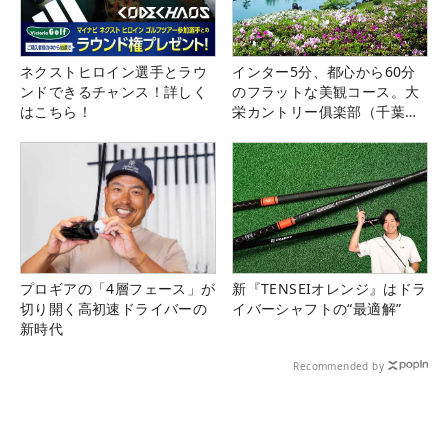
ネクストヒロイン選手とラウ
インター5分、都心から60分
ンドできるチャンス！詳しく
のフラットな美観コース。大
はこちら！
栄カントリー俱楽部（千葉
県）
プロギアの「4層フェース」が
新『TENSEIオレンジ』はドラ
切り開く高初速ドライバーの
イバーシャフトの“最適解”
新時代
Recommended by