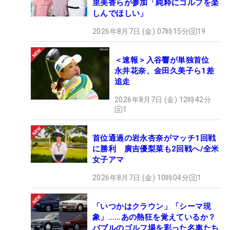
里美香らが参加「純粋にゴルフを楽
しんでほしい」
2026年8月7日 (金) 07時15分
19
＜速報＞入谷響が単独首位
永井花奈、金田久美子ら1差
追走
2026年8月7日 (金) 12時42分
1
首位通過の岩永杏奈がマッチ1回戦
に勝利 廣吉優梨菜も2回戦へ/全米
女子アマ
2026年8月7日 (金) 10時04分
1
「いつかはクラウン」「シーマ現
象」……あの熱狂を覚えているか？
バブルのゴルフ場を彩った名車たち