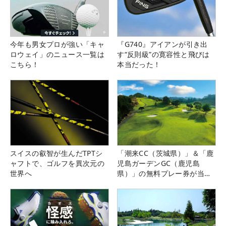
今年も男女プロが強い「キャ
『G740』アイアンが引き出
ロウェイ」のニュース一覧は
す“反則級”の寛容性と飛びは
こちら！
本当だった！
スイスの叡智が生んだTPTシ
「潮来CC（茨城県）」＆「鹿
ャフトで、ゴルフを異次元の
児島ガーデンGC（鹿児島
世界へ
県）」の無料プレー券が当た
る！！