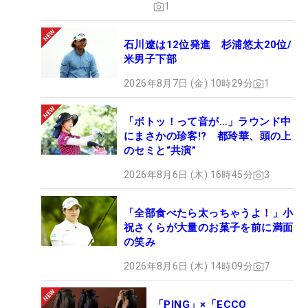
1
石川遼は12位発進 杉浦悠太20位/
米男子下部
2026年8月7日 (金) 10時29分
1
「ボトッ！って音が…」ラウンド中
にまさかの珍客!? 都玲華、頭の上
のセミと“共演”
2026年8月6日 (木) 16時45分
3
「全部食べたら太っちゃうよ！」小
祝さくらが大量のお菓子を前に満面
の笑み
2026年8月6日 (木) 14時09分
7
「PING」×「ECCO