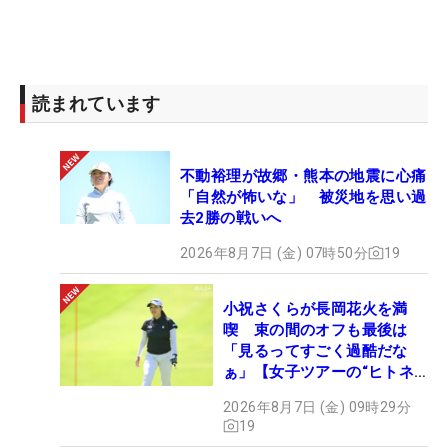
読まれています
不動裕理が故郷・熊本の地震に心痛
「自然が怖いな」 被災地を思い過
去2勝の戦いへ
2026年8月7日 (金) 07時50分
19
小祝さくらが長岡花火を満
喫 束の間のオフも最後は
「見るってすごく過酷だな
ぁ」【女子ツアーの“ヒトネ
タ”】
2026年8月7日 (金) 09時29分
19