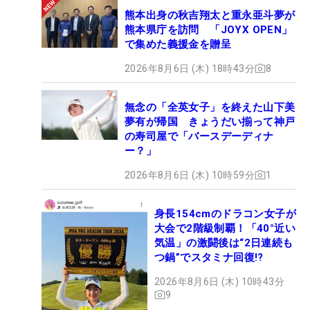
熊本出身の秋吉翔太と重永亜斗夢が
熊本県庁を訪問 「JOYX OPEN」
で集めた義援金を贈呈
2026年8月6日 (木) 18時43分
8
無念の「全英女子」を終えた山下美
夢有が帰国 きょうだい揃って神戸
の寿司屋で「バースデーディナ
ー？」
2026年8月6日 (木) 10時59分
1
身長154cmのドラコン女子が
大会で2階級制覇！「40°近い
気温」の激闘後は“2日連続も
つ鍋”でスタミナ回復!?
2026年8月6日 (木) 10時43分
9