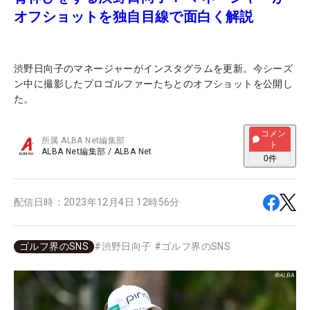
オフショットを独自目線で面白く解説
渋野日向子のマネージャーがインスタグラムを更新。今シーズ
ン中に撮影したプロゴルファーたちとのオフショットを公開し
た。
コメン
所属
ALBA Net編集部
ト
ALBA Net編集部
/
ALBA Net
0
件
配信日時：
2023年12月4日 12時56分
ゴルフ界のSNS
#
渋野日向子
#
ゴルフ界のSNS