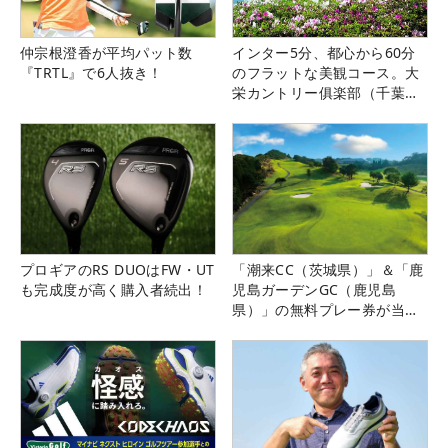
仲宗根澄香が平均パット数
インター5分、都心から60分
『TRTL』で6人抜き！
のフラットな美観コース。大
栄カントリー俱楽部（千葉
県）
プロギアのRS DUOはFW・UT
「潮来CC（茨城県）」＆「鹿
も完成度が高く購入者続出！
児島ガーデンGC（鹿児島
県）」の無料プレー券が当た
る！！