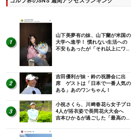
ゴルフ界のSNS 週間アクセスランキング
山下美夢有の妹、山下蘭が米国の
1
大学へ進学！ 慣れない生活への
不安もあったが「それ以上にワク
ワクしています」
吉田優利が妹・鈴の祝勝会に出
2
席 ゲストは「日本で一番人気の
ある」あのワンちゃん！
小祝さくら、川﨑春花ら女子プロ
3
4人が浴衣姿で長岡花火大会へ
吉本ひかるが過ごした「最高の夏
休み！」