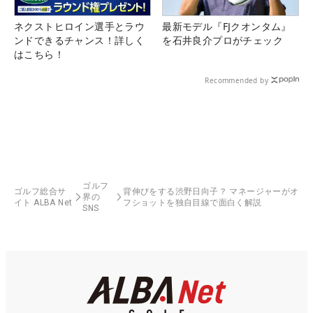
ネクストヒロイン選手とラウ
最新モデル『FJクオンタム』
ンドできるチャンス！詳しく
を石井良介プロがチェック
はこちら！
Recommended by
ゴルフ
ゴルフ総合サ
背伸びをする渋野日向子？ マネージャーがオ
界の
イト ALBA Net
フショットを独自目線で面白く解説
SNS