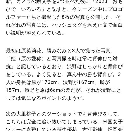
新。カメラの絵文字を3つ並べた後に「2023 おも
ひで いろいろ」と記すと、今シーズン中にプロゴ
ルファーたちと撮影した8枚の写真を公開した。そ
れぞれの写真には、ハッシュタグを添えた文で面白
い説明が添えられている。
最初は原英莉花、勝みなみと3人で撮った写真。
「姫（原の愛称）と写真撮る時は常に背伸びで対
抗」と記しているとおり、渋野はしっかりと背伸び
をしている。よく見ると、真ん中の勝も背伸び。3
人の身長は原が173cm、渋野が167cm、勝が
157m。渋野と原は6cmの差だが、それが渋野にと
っては気になるポイントのようだ。
次の大里桃子とのツーショットでも背伸びをして、
こちらは完全に追い抜いてしまっている。米国女子
ツアーに参戦している笹生優花、古江彩佳、畑岡奈