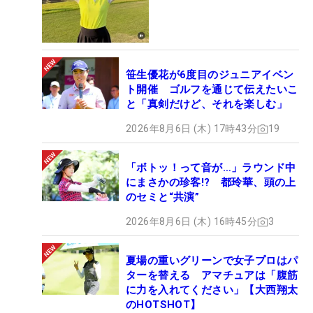
笹生優花が6度目のジュニアイベン
ト開催 ゴルフを通じて伝えたいこ
と「真剣だけど、それを楽しむ」
2026年8月6日 (木) 17時43分
19
「ボトッ！って音が…」ラウンド中
にまさかの珍客!? 都玲華、頭の上
のセミと“共演”
2026年8月6日 (木) 16時45分
3
夏場の重いグリーンで女子プロはパ
ターを替える アマチュアは「腹筋
に力を入れてください」【大西翔太
のHOTSHOT】