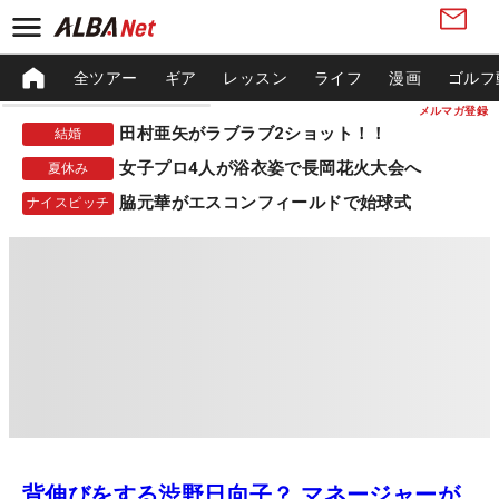
全ツアー
ギア
レッスン
ライフ
漫画
ゴルフ
メルマガ登録
田村亜矢がラブラブ2ショット！！
結婚
女子プロ4人が浴衣姿で長岡花火大会へ
夏休み
脇元華がエスコンフィールドで始球式
ナイスピッチ
背伸びをする渋野日向子？ マネージャーが