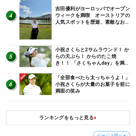
吉田優利がヨーロッパでオープン
4
ウィークを満喫 オーストリアの
人気スポットを歴遊、素敵なお土
産もゲット！
小祝さくらと2サムラウンド！ か
5
らの天ぷら！ からのたこ焼
き！！ 「さくちゃんday」を満喫
した吉本ひかるの福岡遠征最終日
「全部食べたら太っちゃうよ！」
6
小祝さくらが大量のお菓子を前に
満面の笑み
ランキングをもっと見る
ページ上部へ