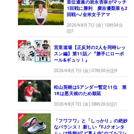
首位通過の岩永杏奈がマッチ
1回戦に勝利 廣吉優梨菜も2
回戦へ/全米女子アマ
2026年8月7日 (金) 10時04分
1
宮里道場【正反対の2人を同時レッ
スン編】第11話／『勝手にローボ
ール&ギュッ！』
2026年8月7日 (金) 07時00分
9
松山英樹は5アンダー暫定11位 第
1Rは悪天候のため順延
2026年8月7日 (金) 08時26分
1
「フワフワ」と「しっかり」の絶妙
なバランス！ 新しい『FJクオンタ
ム』は性能が“ど真ん中”のゴルフシ