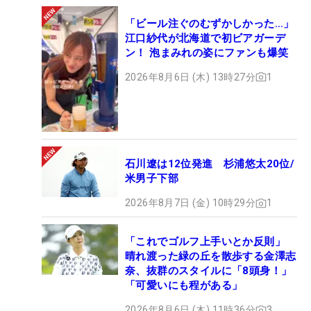
「ビール注ぐのむずかしかった…」
江口紗代が北海道で初ビアガーデ
ン！ 泡まみれの姿にファンも爆笑
2026年8月6日 (木) 13時27分
1
石川遼は12位発進 杉浦悠太20位/
米男子下部
2026年8月7日 (金) 10時29分
1
「これでゴルフ上手いとか反則」
晴れ渡った緑の丘を散歩する金澤志
奈、抜群のスタイルに「8頭身！」
「可愛いにも程がある」
2026年8月6日 (木) 11時36分
3