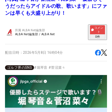
うだったらアイドルの歌、歌います」にファ
ンは早くも大盛り上がり！
コメン
所属
ALBA Net編集部
ト
ALBA Net編集部
/
ALBA Net
0
件
配信日時：
2026年5月8日 16時04分
ゴルフ界のSNS
#
堀琴音
#
菅沼菜々