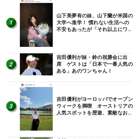
山下美夢有の妹、山下蘭が米国の
1
大学へ進学！ 慣れない生活への
不安もあったが「それ以上にワク
ワクしています」
吉田優利が妹・鈴の祝勝会に出
2
席 ゲストは「日本で一番人気の
ある」あのワンちゃん！
吉田優利がヨーロッパでオープン
3
ウィークを満喫 オーストリアの
人気スポットを歴遊、素敵なお土
産もゲット！