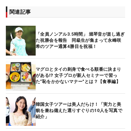
関連記事
「全員ノンアル3.5時間」 堀琴音が楽し過ぎ
た祝勝会を報告 同級生が集まって永峰咲
希のツアー通算4勝目を祝福！
マグロとタイの刺身で食べる順番に決まり
がある⁉ 女子プロが新人セミナーで習っ
た“恥をかかないマナー”とは？【食事編】
韓国女子ツアーは美人だらけ！「実力と美
貌を兼ね備えた選りすぐりの10人を写真で
紹介」