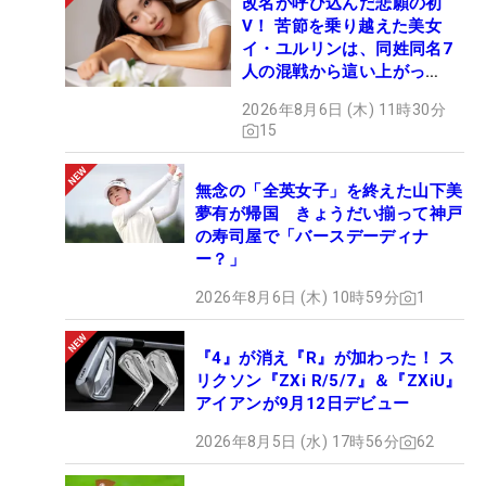
改名が呼び込んだ悲願の初
V！ 苦節を乗り越えた美女
イ・ユルリンは、同姓同名7
人の混戦から這い上がっ
た“新星ヒロイン”
2026年8月6日 (木) 11時30分
15
無念の「全英女子」を終えた山下美
夢有が帰国 きょうだい揃って神戸
の寿司屋で「バースデーディナ
ー？」
2026年8月6日 (木) 10時59分
1
『4』が消え『R』が加わった！ ス
リクソン『ZXi R/5/7』＆『ZXiU』
アイアンが9月12日デビュー
2026年8月5日 (水) 17時56分
62