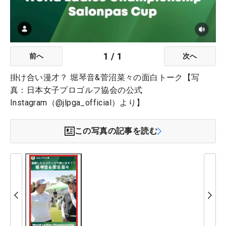
1
/
1
前へ
次へ
掛け合い漫才？ 堀琴音&菅沼菜々の面白トーク【写
真：日本女子プロゴルフ協会の公式
Instagram（@jlpga_official）より】
この写真の記事を読む