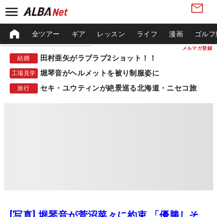
全ツアー
ギア
レッスン
ライフ
漫画
ゴルフ
メルマガ登録
田村亜矢がラブラブ2ショット！！
結婚
堀琴音がヘルメットを被り制服姿に
工場見学
セキ・ユウティンが絶景巡る北海道・ニセコ旅
旅行
[写真] 堀琴音が菅沼菜々に約束 「優勝しそ