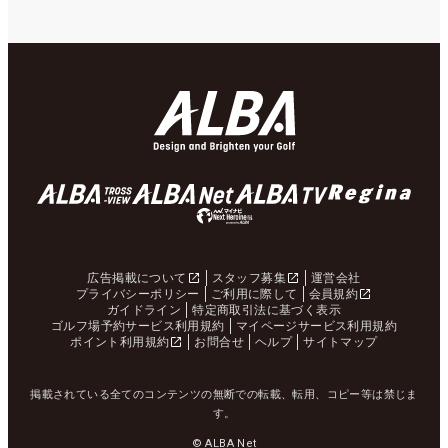
広告掲載について
スタッフ募集
運営会社
プライバシーポリシー
ご利用に際して
会員規約
ガイドライン
特定商取引法に基づく表示
ゴルフ場予約サービス利用規約
マイページサービス利用規約
ポイント利用規約
お問合せ
ヘルプ
サイトマップ
掲載されている全てのコンテンツの無断での転載、転用、コピー等は禁じま
す。
© ALBA Net