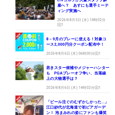
雇へ？ あすにも選手ミーテ
ィング実施へ
2026年8月5日 (水) 14時02分
1
8－9月のプレーに使える！対象コ
ース2,000円分クーポン配布中！
2026年8月6日 (木) 06時00分
1
若きスター候補やメジャーハンター
も PGAプレーオフ争い、当落線
上の大物選手は？
2026年8月6日 (木) 14時02分
1
「ビール注ぐのむずかしかった…」
江口紗代が北海道で初ビアガーデ
ン！ 泡まみれの姿にファンも爆笑