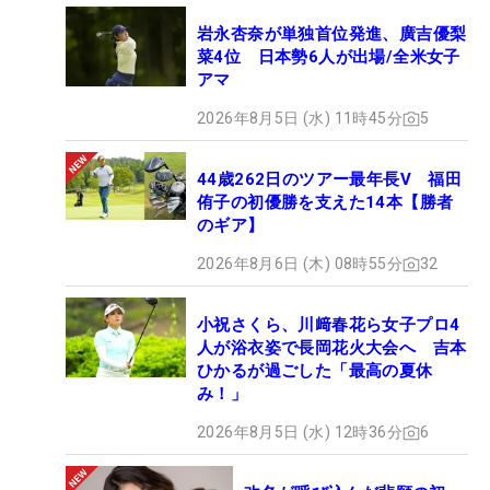
岩永杏奈が単独首位発進、廣吉優梨
菜4位 日本勢6人が出場/全米女子
アマ
2026年8月5日 (水) 11時45分
5
44歳262日のツアー最年長V 福田
侑子の初優勝を支えた14本【勝者
のギア】
2026年8月6日 (木) 08時55分
32
小祝さくら、川﨑春花ら女子プロ4
人が浴衣姿で長岡花火大会へ 吉本
ひかるが過ごした「最高の夏休
み！」
2026年8月5日 (水) 12時36分
6