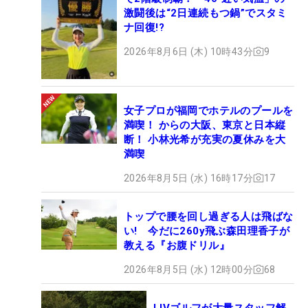
激闘後は“2日連続もつ鍋”でスタミ
ナ回復!?
2026年8月6日 (木) 10時43分
9
女子プロが福岡でホテルのプールを
満喫！ からの大阪、東京と日本縦
断！ 小林光希が充実の夏休みを大
満喫
2026年8月5日 (水) 16時17分
17
トップで腰を回し過ぎる人は飛ばな
い! 今だに260y飛ぶ森田理香子が
教える『お腹ドリル』
2026年8月5日 (水) 12時00分
68
LIVゴルフが大量スタッフ解