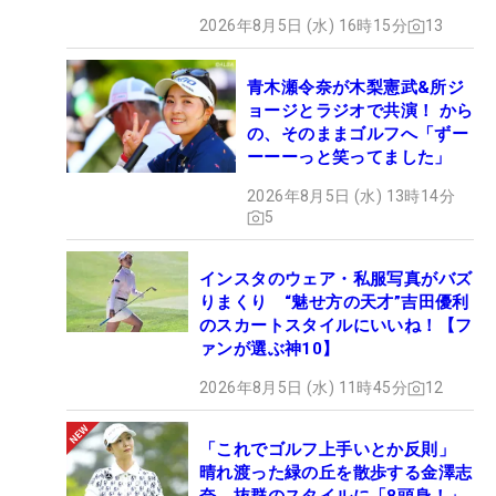
2026年8月5日 (水) 16時15分
13
青木瀬令奈が木梨憲武&所ジ
ョージとラジオで共演！ から
の、そのままゴルフへ「ずー
ーーーっと笑ってました」
2026年8月5日 (水) 13時14分
5
インスタのウェア・私服写真がバズ
りまくり “魅せ方の天才”吉田優利
のスカートスタイルにいいね！【フ
ァンが選ぶ神10】
2026年8月5日 (水) 11時45分
12
「これでゴルフ上手いとか反則」
晴れ渡った緑の丘を散歩する金澤志