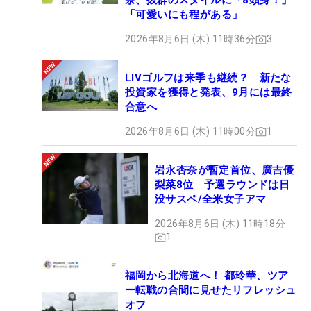
奈、抜群のスタイルに「8頭身！」
「可愛いにも程がある」
2026年8月6日 (木) 11時36分
3
LIVゴルフは来季も継続？ 新たな
投資家を獲得と発表、9月には最終
合意へ
2026年8月6日 (木) 11時00分
1
岩永杏奈が暫定首位、廣吉優
梨菜8位 予選ラウンドは日
没サスペ/全米女子アマ
2026年8月6日 (木) 11時18分
1
福岡から北海道へ！ 都玲華、ツア
ー転戦の合間に見せたリフレッシュ
オフ