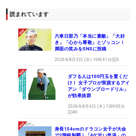
読まれています
六車日那乃「本当に素敵」「大好
き」「心から尊敬」とゾッコン！
満面の笑みをSNSに投稿
2026年8月5日 (水) 16時41分
5
ダフる人は100円玉を置くだ
け！ 女子プロが実践するアイ
アン「ダウンブロードリル」
が効果抜群
2026年8月6日 (木) 12時00分
40
身長154cmのドラコン女子が大会
で2階級制覇！「40°近い気温」の