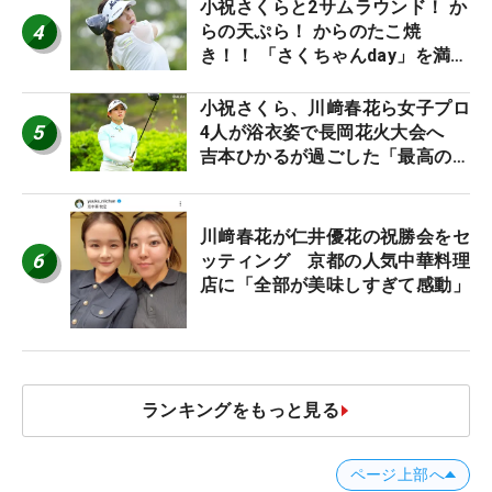
小祝さくらと2サムラウンド！ か
4
らの天ぷら！ からのたこ焼
き！！ 「さくちゃんday」を満喫
した吉本ひかるの福岡遠征最終日
小祝さくら、川﨑春花ら女子プロ
5
4人が浴衣姿で長岡花火大会へ
吉本ひかるが過ごした「最高の夏
休み！」
川﨑春花が仁井優花の祝勝会をセ
6
ッティング 京都の人気中華料理
店に「全部が美味しすぎて感動」
ランキングをもっと見る
ページ上部へ