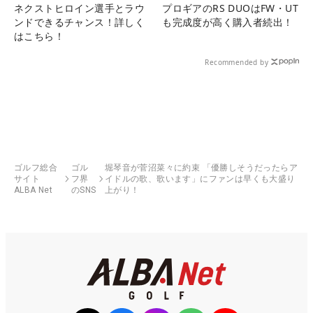
ネクストヒロイン選手とラウ
プロギアのRS DUOはFW・UT
ンドできるチャンス！詳しく
も完成度が高く購入者続出！
はこちら！
Recommended by
ゴルフ総合
ゴル
堀琴音が菅沼菜々に約束 「優勝しそうだったらア
サイト
フ界
イドルの歌、歌います」にファンは早くも大盛り
ALBA Net
のSNS
上がり！