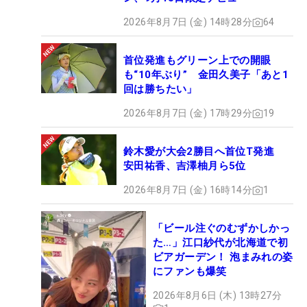
2026年8月7日 (金) 14時28分
64
首位発進もグリーン上での開眼
も“10年ぶり” 金田久美子「あと1
回は勝ちたい」
2026年8月7日 (金) 17時29分
19
鈴木愛が大会2勝目へ首位T発進
安田祐香、吉澤柚月ら5位
2026年8月7日 (金) 16時14分
1
「ビール注ぐのむずかしかっ
た…」江口紗代が北海道で初
ビアガーデン！ 泡まみれの姿
にファンも爆笑
2026年8月6日 (木) 13時27分