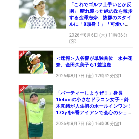
「これでゴルフ上手いとか反
則」 晴れ渡った緑の丘を散歩
する金澤志奈、抜群のスタイ
ルに「8頭身！」「可愛いに
も程がある」
2026年8月6日 (木) 11時36分
3
＜速報＞入谷響が単独首位 永井花
奈、金田久美子ら1差追走
2026年8月7日 (金) 12時42分
1
「パーティーしようぜ！」身長
154cmの小さなドラコン女子・鈴
木真緒が人生初のホールインワン！
173yを5番アイアンで会心のショッ
ト
2026年8月7日 (金) 16時00分
1