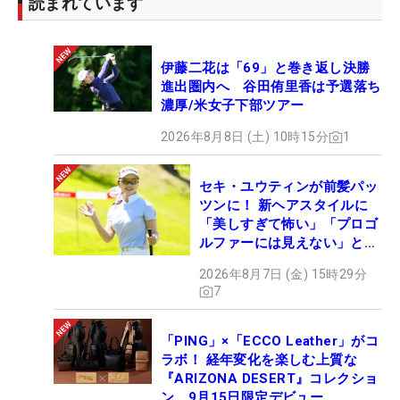
読まれています
伊藤二花は「69」と巻き返し決勝
進出圏内へ 谷田侑里香は予選落ち
濃厚/米女子下部ツアー
2026年8月8日 (土) 10時15分
1
セキ・ユウティンが前髪パッ
ツンに！ 新ヘアスタイルに
「美しすぎて怖い」「プロゴ
ルファーには見えない」とコ
メント殺到
2026年8月7日 (金) 15時29分
7
「PING」×「ECCO Leather」がコ
ラボ！ 経年変化を楽しむ上質な
『ARIZONA DESERT』コレクショ
ン、9月15日限定デビュー