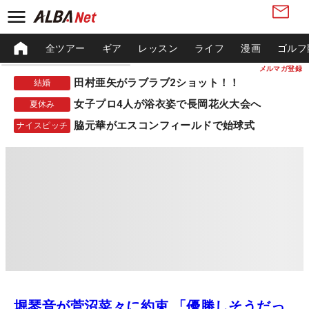
全ツアー
ギア
レッスン
ライフ
漫画
ゴルフ
メルマガ登録
田村亜矢がラブラブ2ショット！！
結婚
女子プロ4人が浴衣姿で長岡花火大会へ
夏休み
脇元華がエスコンフィールドで始球式
ナイスピッチ
堀琴音が菅沼菜々に約束 「優勝しそうだっ