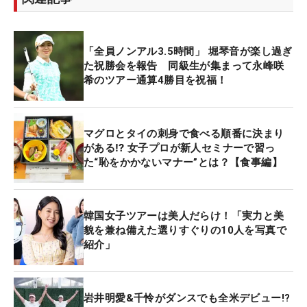
「全員ノンアル3.5時間」 堀琴音が楽し過ぎ
た祝勝会を報告 同級生が集まって永峰咲
希のツアー通算4勝目を祝福！
マグロとタイの刺身で食べる順番に決まり
がある⁉ 女子プロが新人セミナーで習っ
た“恥をかかないマナー”とは？【食事編】
韓国女子ツアーは美人だらけ！「実力と美
貌を兼ね備えた選りすぐりの10人を写真で
紹介」
岩井明愛&千怜がダンスでも全米デビュー!?