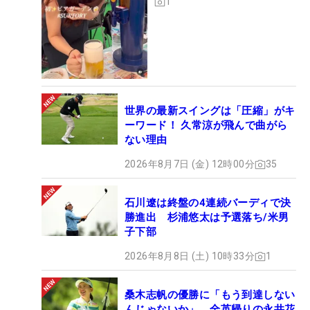
1
世界の最新スイングは「圧縮」がキ
ーワード！ 久常涼が飛んで曲がら
ない理由
2026年8月7日 (金) 12時00分
35
石川遼は終盤の4連続バーディで決
勝進出 杉浦悠太は予選落ち/米男
子下部
2026年8月8日 (土) 10時33分
1
桑木志帆の優勝に「もう到達しない
んじゃないか」 全英帰りの永井花