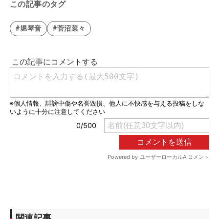
この記事のタグ
#堀琴音
#菅沼菜々
関連記事