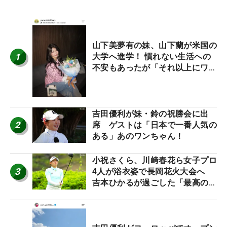
山下美夢有の妹、山下蘭が米国の
1
大学へ進学！ 慣れない生活への
不安もあったが「それ以上にワク
ワクしています」
吉田優利が妹・鈴の祝勝会に出
2
席 ゲストは「日本で一番人気の
ある」あのワンちゃん！
小祝さくら、川﨑春花ら女子プロ
3
4人が浴衣姿で長岡花火大会へ
吉本ひかるが過ごした「最高の夏
休み！」