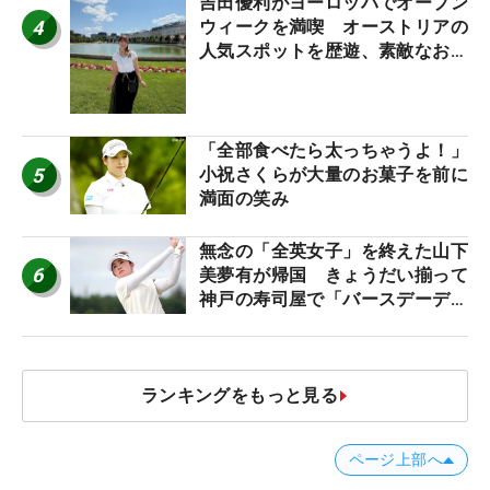
吉田優利がヨーロッパでオープン
4
ウィークを満喫 オーストリアの
人気スポットを歴遊、素敵なお土
産もゲット！
「全部食べたら太っちゃうよ！」
5
小祝さくらが大量のお菓子を前に
満面の笑み
無念の「全英女子」を終えた山下
6
美夢有が帰国 きょうだい揃って
神戸の寿司屋で「バースデーディ
ナー？」
ランキングをもっと見る
ページ上部へ