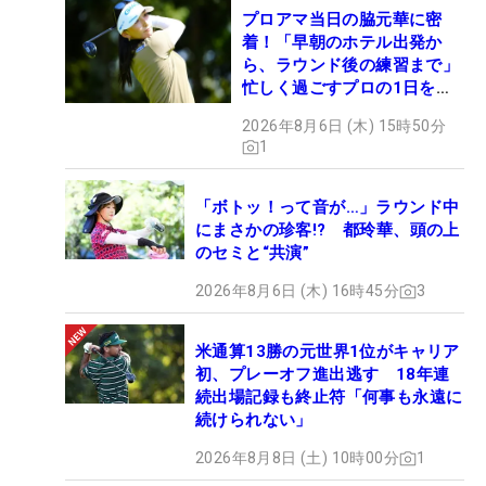
プロアマ当日の脇元華に密
着！「早朝のホテル出発か
ら、ラウンド後の練習まで」
忙しく過ごすプロの1日を公
開
2026年8月6日 (木) 15時50分
1
「ボトッ！って音が…」ラウンド中
にまさかの珍客!? 都玲華、頭の上
のセミと“共演”
2026年8月6日 (木) 16時45分
3
米通算13勝の元世界1位がキャリア
初、プレーオフ進出逃す 18年連
続出場記録も終止符「何事も永遠に
続けられない」
2026年8月8日 (土) 10時00分
1