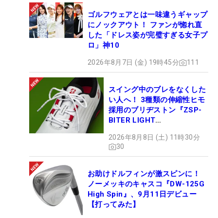
ゴルフウェアとは一味違うギャップ
にノックアウト！ ファンが惚れ直
した「ドレス姿が完璧すぎる女子プ
ロ」神10
2026年8月7日 (金) 19時45分
111
スイング中のブレをなくした
い人へ！ 3種類の伸縮性ヒモ
採用のブリヂストン『ZSP-
BITER LIGHT
MAGICLACE』、8月8日デビ
2026年8月8日 (土) 11時30分
ュー
30
お助けドルフィンが激スピンに！
ノーメッキのキャスコ『DW-125G
High Spin』、9月11日デビュー
【打ってみた】