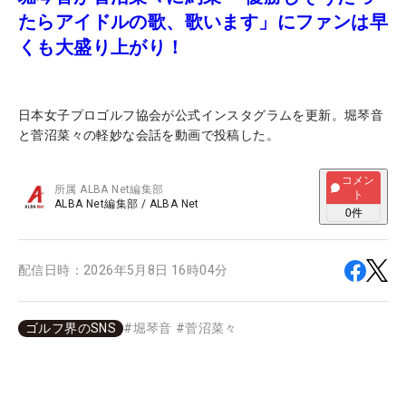
たらアイドルの歌、歌います」にファンは早
くも大盛り上がり！
日本女子プロゴルフ協会が公式インスタグラムを更新。堀琴音
と菅沼菜々の軽妙な会話を動画で投稿した。
コメン
所属
ALBA Net編集部
ト
ALBA Net編集部
/
ALBA Net
0
件
配信日時：
2026年5月8日 16時04分
ゴルフ界のSNS
#
堀琴音
#
菅沼菜々