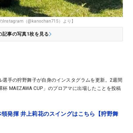
tagram（@kanochan715）より】
の記事の写真
1
枚を見る
ル選手の狩野舞子が自身のインスタグラムを更新。2週間
 MAEZAWA CUP」のプロアマに出場したことを投稿
領発揮 井上莉花のスイングはこちら【狩野舞