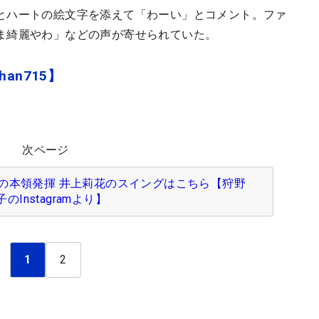
とハートの絵文字を添えて「わーい」とコメント。ファ
ま綺麗やわ」などの声が寄せられていた。
han715】
次ページ
の本領発揮 井上莉花のスイングはこちら【狩野
子のInstagramより】
1
2