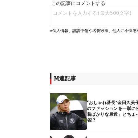
関連記事
“おしゃれ番長”金田久美
のファッションを一挙に公
着ばかりな最近」とちょ
省!?