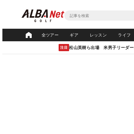
全ツアー
ギア
レッスン
ライフ
松山英樹ら出場 米男子リーダー
注目