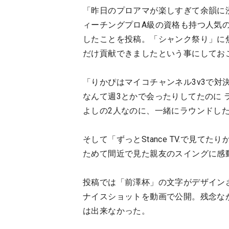
「昨日のプロアマが楽しすぎて余韻に
ィーチングプロA級の資格も持つ人気
したことを投稿。「シャンク祭り」に
だけ貢献できましたという事にしてお
「りかぴはマイコチャンネル3v3で対
なんて週3とかで会ったりしてたのに
よしの2人なのに、一緒にラウンドし
そして「ずっとStance TV.で見
ためて間近で見た親友のスイングに感
投稿では「前澤杯」の文字がデザイン
ナイスショットを動画で公開。残念な
は出来なかった。