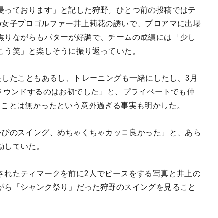
浸っております」と記した狩野。ひとつ前の投稿ではテ
の女子プロゴルファー井上莉花の誘いで、プロアマに出場
焦りながらもパターが好調で、チームの成績には「少し
こう笑」と楽しそうに振り返っていた。
決したこともあるし、トレーニングも一緒にしたし、3月
 ラウンドするのはお初でした」と、プライベートでも仲
たことは無かったという意外過ぎる事実も明かした。
てたりかぴのスイング、めちゃくちゃカッコ良かった」と、あら
動していた。
されたティマークを前に2人でピースをする写真と井上の
がら「シャンク祭り」だった狩野のスイングを見ること