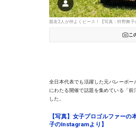
親友2人が仲よくピース！【写真：狩野舞子のIns
こ
全日本代表でも活躍した元バレーボー
にわたる開催で話題を集めている「前澤杯
した。
【写真】女子プロゴルファーの本
子のInstagramより】