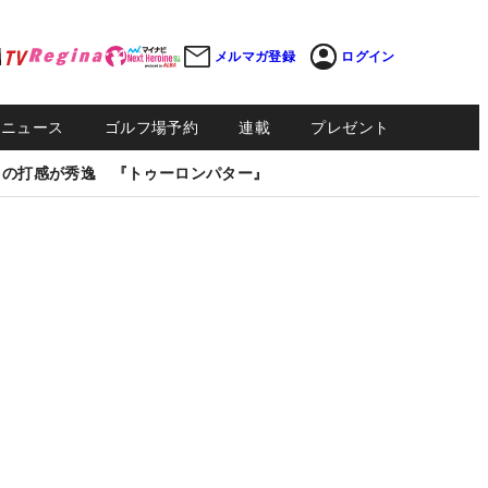
メルマガ登録
ログイン
Sニュース
ゴルフ場予約
連載
プレゼント
しの打感が秀逸 『トゥーロンパター』