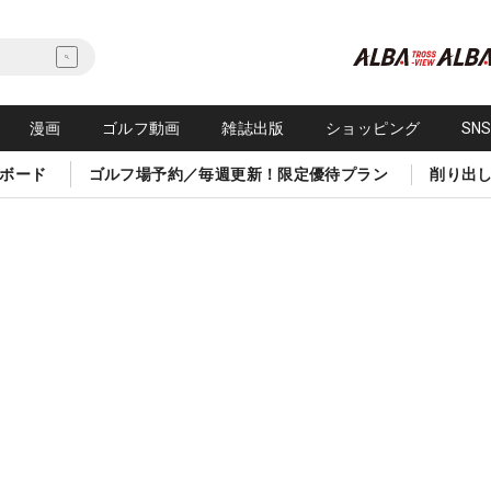
漫画
ゴルフ動画
雑誌出版
ショッピング
SN
ボード
ゴルフ場予約／毎週更新！限定優待プラン
削り出