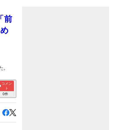
「前
初め
た。
コメン
ト
0
件