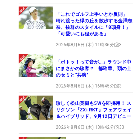
「これでゴルフ上手いとか反則」
晴れ渡った緑の丘を散歩する金澤志
奈、抜群のスタイルに「8頭身！」
「可愛いにも程がある」
2026年8月6日 (木) 11時36分
3
「ボトッ！って音が…」ラウンド中
にまさかの珍客!? 都玲華、頭の上
のセミと“共演”
2026年8月6日 (木) 16時45分
3
珍しく松山英樹も5Wを即採用！ ス
リクソン『ZXi RKT』フェアウェイ
＆ハイブリッド、9月12日デビュー
2026年8月6日 (木) 13時42分
33