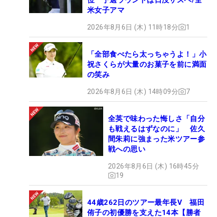
米女子アマ
2026年8月6日 (木) 11時18分
1
「全部食べたら太っちゃうよ！」小
祝さくらが大量のお菓子を前に満面
の笑み
2026年8月6日 (木) 14時09分
7
全英で味わった悔しさ「自分
も戦えるはずなのに」 佐久
間朱莉に強まった米ツアー参
戦への思い
2026年8月6日 (木) 16時45分
19
44歳262日のツアー最年長V 福田
侑子の初優勝を支えた14本【勝者