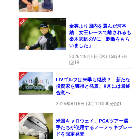
全英より国内を選んだ河本
結 女王レースで離されるも
桑木志帆のVに「刺激をもら
いました」
2026年8月6日 (木) 15時45分
19
LIVゴルフは来季も継続？ 新たな
投資家を獲得と発表、9月には最終
合意へ
2026年8月6日 (木) 11時00分
1
米国キャロウェイ、PGAツアー選
手たちが使用するノーメッキブレー
ドを限定発売