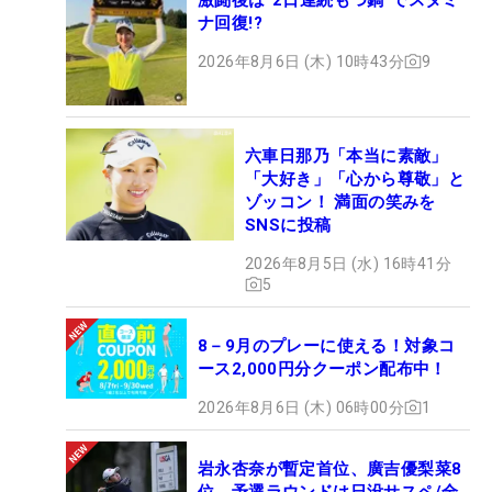
ナ回復!?
2026年8月6日 (木) 10時43分
9
六車日那乃「本当に素敵」
「大好き」「心から尊敬」と
ゾッコン！ 満面の笑みを
SNSに投稿
2026年8月5日 (水) 16時41分
5
8－9月のプレーに使える！対象コ
ース2,000円分クーポン配布中！
2026年8月6日 (木) 06時00分
1
岩永杏奈が暫定首位、廣吉優梨菜8
位 予選ラウンドは日没サスペ/全