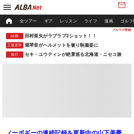
全ツアー
ギア
レッスン
ライフ
漫画
ゴルフ
メルマガ登録
田村亜矢がラブラブ2ショット！！
結婚
堀琴音がヘルメットを被り制服姿に
工場見学
セキ・ユウティンが絶景巡る北海道・ニセコ旅
旅行
ノーボギーの連続記録を更新中の山下美夢