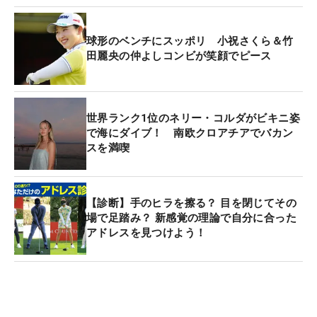
球形のベンチにスッポリ 小祝さくら＆竹
田麗央の仲よしコンビが笑顔でピース
世界ランク1位のネリー・コルダがビキニ姿
で海にダイブ！ 南欧クロアチアでバカン
スを満喫
【診断】手のヒラを擦る？ 目を閉じてその
場で足踏み？ 新感覚の理論で自分に合った
アドレスを見つけよう！