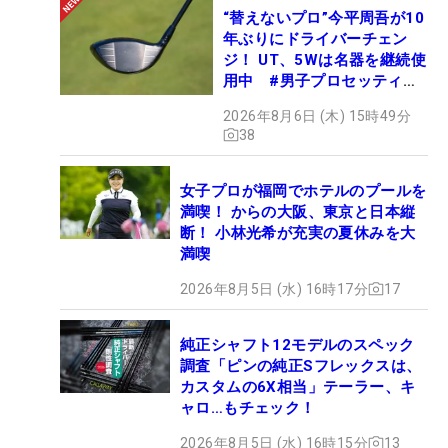
“替えないプロ”今平周吾が10
年ぶりにドライバーチェン
ジ！ UT、5Wは名器を継続使
用中 #男子プロセッティン
グ
2026年8月6日 (木) 15時49分
38
女子プロが福岡でホテルのプールを
満喫！ からの大阪、東京と日本縦
断！ 小林光希が充実の夏休みを大
満喫
2026年8月5日 (水) 16時17分
17
純正シャフト12モデルのスペック
調査「ピンの純正Sフレックスは、
カスタムの6X相当」テーラー、キ
ャロ…もチェック！
2026年8月5日 (水) 16時15分
13