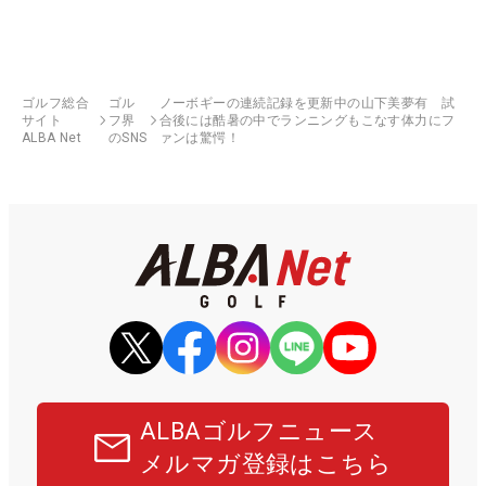
ゴルフ総合
ゴル
ノーボギーの連続記録を更新中の山下美夢有 試
サイト
フ界
合後には酷暑の中でランニングもこなす体力にフ
ALBA Net
のSNS
ァンは驚愕！
ALBAゴルフニュース
メルマガ登録はこちら