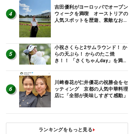
吉田優利がヨーロッパでオープン
4
ウィークを満喫 オーストリアの
人気スポットを歴遊、素敵なお土
産もゲット！
小祝さくらと2サムラウンド！ か
5
らの天ぷら！ からのたこ焼
き！！ 「さくちゃんday」を満喫
した吉本ひかるの福岡遠征最終日
川﨑春花が仁井優花の祝勝会をセ
6
ッティング 京都の人気中華料理
店に「全部が美味しすぎて感動」
ランキングをもっと見る