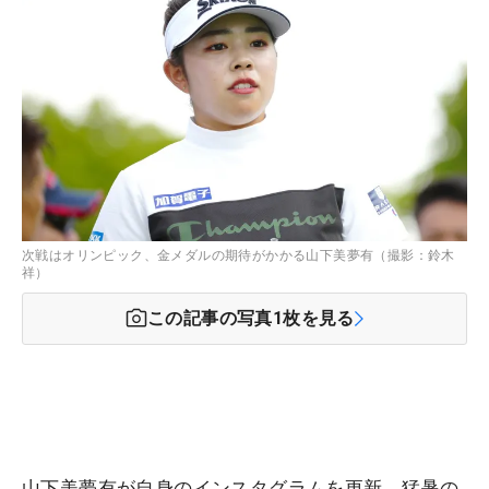
次戦はオリンピック、金メダルの期待がかかる山下美夢有（撮影：鈴木
祥）
この記事の写真
1
枚を見る
山下美夢有が自身のインスタグラムを更新。猛暑の