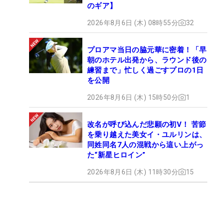
のギア】
2026年8月6日 (木) 08時55分
32
プロアマ当日の脇元華に密着！「早
朝のホテル出発から、ラウンド後の
練習まで」忙しく過ごすプロの1日
を公開
2026年8月6日 (木) 15時50分
1
改名が呼び込んだ悲願の初V！ 苦節
を乗り越えた美女イ・ユルリンは、
同姓同名7人の混戦から這い上がっ
た“新星ヒロイン”
2026年8月6日 (木) 11時30分
15