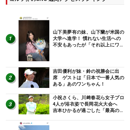
山下美夢有の妹、山下蘭が米国の
1
大学へ進学！ 慣れない生活への
不安もあったが「それ以上にワク
ワクしています」
吉田優利が妹・鈴の祝勝会に出
2
席 ゲストは「日本で一番人気の
ある」あのワンちゃん！
小祝さくら、川﨑春花ら女子プロ
3
4人が浴衣姿で長岡花火大会へ
吉本ひかるが過ごした「最高の夏
休み！」