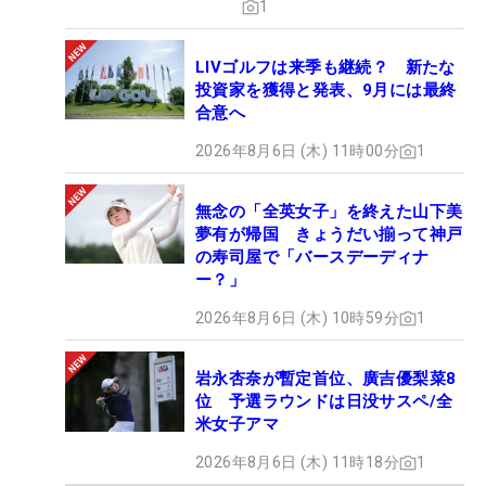
1
LIVゴルフは来季も継続？ 新たな
投資家を獲得と発表、9月には最終
合意へ
2026年8月6日 (木) 11時00分
1
無念の「全英女子」を終えた山下美
夢有が帰国 きょうだい揃って神戸
の寿司屋で「バースデーディナ
ー？」
2026年8月6日 (木) 10時59分
1
岩永杏奈が暫定首位、廣吉優梨菜8
位 予選ラウンドは日没サスペ/全
米女子アマ
2026年8月6日 (木) 11時18分
1