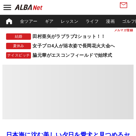
全ツアー
ギア
レッスン
ライフ
漫画
ゴルフ
メルマガ登録
田村亜矢がラブラブ2ショット！！
結婚
女子プロ4人が浴衣姿で長岡花火大会へ
夏休み
脇元華がエスコンフィールドで始球式
ナイスピッチ
日本海に沈む美しい夕日を愛犬と見つめるセ