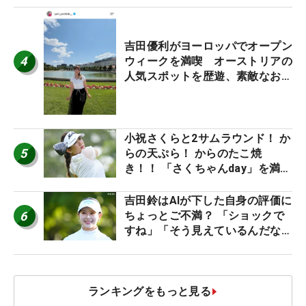
吉田優利がヨーロッパでオープン
4
ウィークを満喫 オーストリアの
人気スポットを歴遊、素敵なお土
産もゲット！
小祝さくらと2サムラウンド！ か
5
らの天ぷら！ からのたこ焼
き！！ 「さくちゃんday」を満喫
した吉本ひかるの福岡遠征最終日
吉田鈴はAIが下した自身の評価に
6
ちょっとご不満？ 「ショックで
すね」「そう見えているんだなぁ
って思いましたっ！」
ランキングをもっと見る