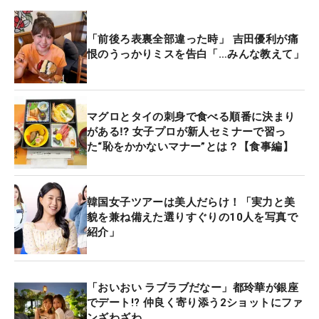
「前後ろ表裏全部違った時」 吉田優利が痛
恨のうっかりミスを告白「…みんな教えて」
マグロとタイの刺身で食べる順番に決まり
がある⁉ 女子プロが新人セミナーで習っ
た“恥をかかないマナー”とは？【食事編】
韓国女子ツアーは美人だらけ！「実力と美
貌を兼ね備えた選りすぐりの10人を写真で
紹介」
「おいおい ラブラブだなー」都玲華が銀座
でデート!? 仲良く寄り添う2ショットにファ
ンざわざわ