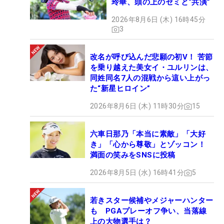
玲華、頭の上のセミと“共演”
2026年8月6日 (木) 16時45分
3
改名が呼び込んだ悲願の初V！ 苦節
を乗り越えた美女イ・ユルリンは、
同姓同名7人の混戦から這い上がっ
た“新星ヒロイン”
2026年8月6日 (木) 11時30分
15
六車日那乃「本当に素敵」「大好
き」「心から尊敬」とゾッコン！
満面の笑みをSNSに投稿
2026年8月5日 (水) 16時41分
5
若きスター候補やメジャーハンター
も PGAプレーオフ争い、当落線
上の大物選手は？