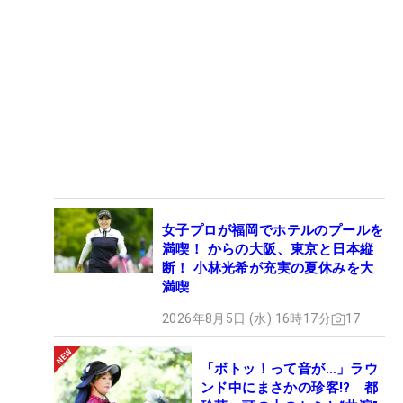
女子プロが福岡でホテルのプールを
満喫！ からの大阪、東京と日本縦
断！ 小林光希が充実の夏休みを大
満喫
2026年8月5日 (水) 16時17分
17
「ボトッ！って音が…」ラウ
ンド中にまさかの珍客!? 都