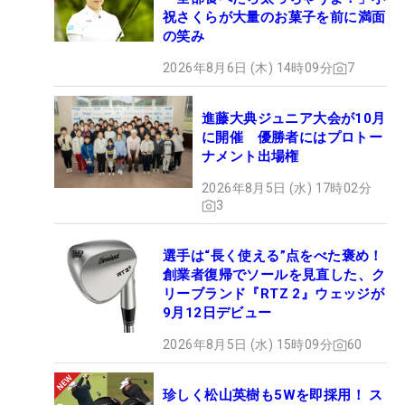
祝さくらが大量のお菓子を前に満面
の笑み
2026年8月6日 (木) 14時09分
7
進藤大典ジュニア大会が10月
に開催 優勝者にはプロトー
ナメント出場権
2026年8月5日 (水) 17時02分
3
選手は“長く使える”点をべた褒め！
創業者復帰でソールを見直した、ク
リーブランド『RTZ 2』ウェッジが
9月12日デビュー
2026年8月5日 (水) 15時09分
60
珍しく松山英樹も5Wを即採用！ ス