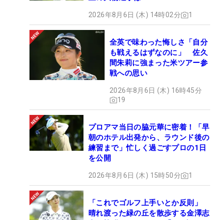
2026年8月6日 (木) 14時02分
1
全英で味わった悔しさ「自分
も戦えるはずなのに」 佐久
間朱莉に強まった米ツアー参
戦への思い
2026年8月6日 (木) 16時45分
19
プロアマ当日の脇元華に密着！「早
朝のホテル出発から、ラウンド後の
練習まで」忙しく過ごすプロの1日
を公開
2026年8月6日 (木) 15時50分
1
「これでゴルフ上手いとか反則」
晴れ渡った緑の丘を散歩する金澤志