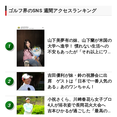
ゴルフ界のSNS 週間アクセスランキング
山下美夢有の妹、山下蘭が米国の
1
大学へ進学！ 慣れない生活への
不安もあったが「それ以上にワク
ワクしています」
吉田優利が妹・鈴の祝勝会に出
2
席 ゲストは「日本で一番人気の
ある」あのワンちゃん！
小祝さくら、川﨑春花ら女子プロ
3
4人が浴衣姿で長岡花火大会へ
吉本ひかるが過ごした「最高の夏
休み！」