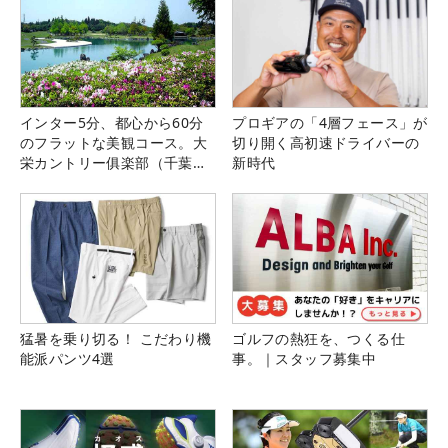
インター5分、都心から60分
プロギアの「4層フェース」が
のフラットな美観コース。大
切り開く高初速ドライバーの
栄カントリー俱楽部（千葉
新時代
県）
猛暑を乗り切る！ こだわり機
ゴルフの熱狂を、つくる仕
能派パンツ4選
事。｜スタッフ募集中