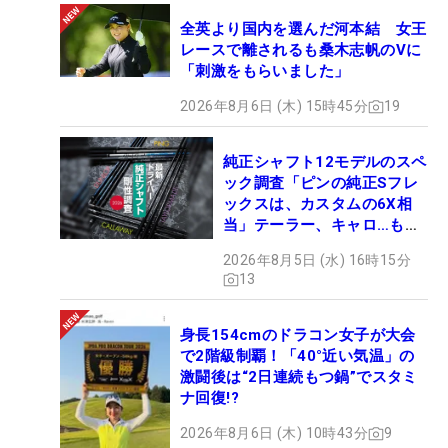
全英より国内を選んだ河本結 女王
レースで離されるも桑木志帆のVに
「刺激をもらいました」
2026年8月6日 (木) 15時45分
19
純正シャフト12モデルのスペ
ック調査「ピンの純正Sフレ
ックスは、カスタムの6X相
当」テーラー、キャロ…もチ
ェック！
2026年8月5日 (水) 16時15分
13
身長154cmのドラコン女子が大会
で2階級制覇！「40°近い気温」の
激闘後は“2日連続もつ鍋”でスタミ
ナ回復!?
2026年8月6日 (木) 10時43分
9