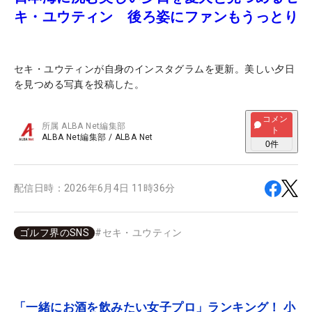
キ・ユウティン 後ろ姿にファンもうっとり
セキ・ユウティンが自身のインスタグラムを更新。美しい夕日
を見つめる写真を投稿した。
コメン
所属
ALBA Net編集部
ト
ALBA Net編集部
/
ALBA Net
0
件
配信日時：
2026年6月4日 11時36分
ゴルフ界のSNS
#
セキ・ユウティン
「一緒にお酒を飲みたい女子プロ」ランキング！ 小