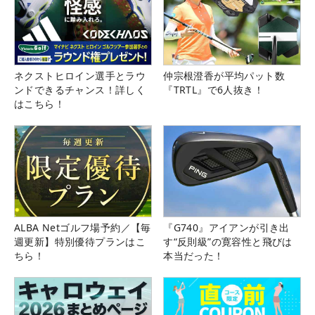
ネクストヒロイン選手とラウ
仲宗根澄香が平均パット数
ンドできるチャンス！詳しく
『TRTL』で6人抜き！
はこちら！
ALBA Netゴルフ場予約／【毎
『G740』アイアンが引き出
週更新】特別優待プランはこ
す“反則級”の寛容性と飛びは
ちら！
本当だった！