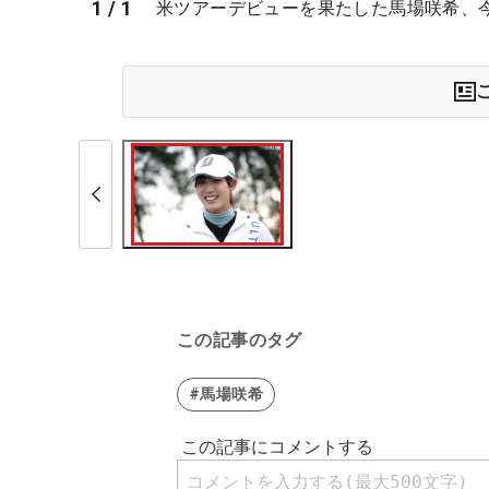
1
/
1
米ツアーデビューを果たした馬場咲希、今
この記事のタグ
#馬場咲希