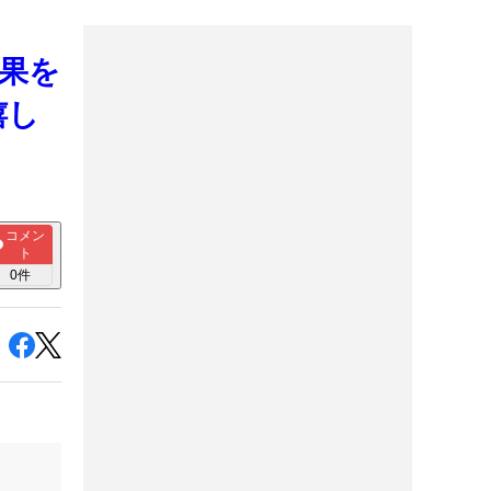
結果を
嬉し
コメン
ト
0
件