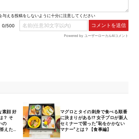
素顔 好
マグロとタイの刺身で食べる順番
は？ そ
に決まりがある⁉ 女子プロが新人
いの
セミナーで習った“恥をかかない
も答えた
マナー”とは？【食事編】