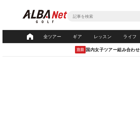
全ツアー
ギア
レッスン
ライフ
国内女子ツアー組み合わせ
注目