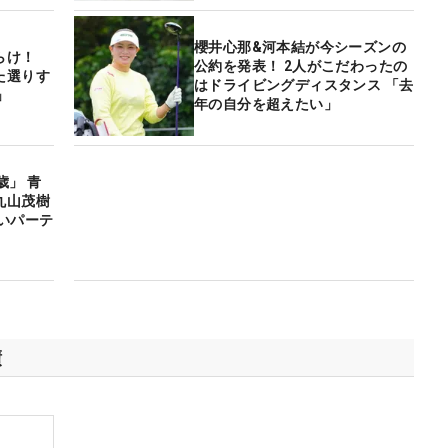
櫻井心那&河本結が今シーズンの
らけ！
公約を発表！ 2人がこだわったの
た選りす
はドライビングディスタンス 「去
」
年の自分を超えたい」
歳」 青
丸山茂樹
いパーテ
績