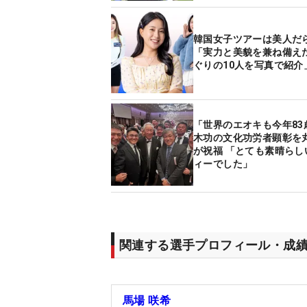
韓国女子ツアーは美人だ
「実力と美貌を兼ね備え
ぐりの10人を写真で紹介
「世界のエオキも今年83
木功の文化功労者顕彰を
が祝福 「とても素晴らし
ィーでした」
関連する選手プロフィール・成
馬場 咲希