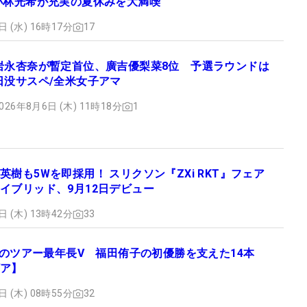
小林光希が充実の夏休みを大満喫
日 (水) 16時17分
17
岩永杏奈が暫定首位、廣吉優梨菜8位 予選ラウンドは
日没サスペ/全米女子アマ
026年8月6日 (木) 11時18分
1
英樹も5Wを即採用！ スリクソン『ZXi RKT』フェア
イブリッド、9月12日デビュー
日 (木) 13時42分
33
2日のツアー最年長V 福田侑子の初優勝を支えた14本
ア】
日 (木) 08時55分
32