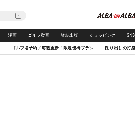
漫画
ゴルフ動画
雑誌出版
ショッピング
SN
ゴルフ場予約／毎週更新！限定優待プラン
削り出しの打