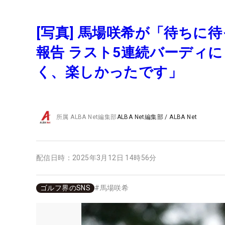
[写真] 馬場咲希が「待ちに
報告 ラスト5連続バーディ
く、楽しかったです」
所属
ALBA Net編集部
ALBA Net編集部
/
ALBA Net
配信日時：
2025年3月12日 14時56分
ゴルフ界のSNS
#
馬場咲希