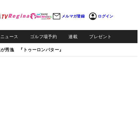
メルマガ登録
ログイン
Sニュース
ゴルフ場予約
連載
プレゼント
感が秀逸 『トゥーロンパター』