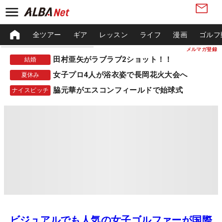
全ツアー
ギア
レッスン
ライフ
漫画
ゴルフ
メルマガ登録
田村亜矢がラブラブ2ショット！！
結婚
女子プロ4人が浴衣姿で長岡花火大会へ
夏休み
脇元華がエスコンフィールドで始球式
ナイスピッチ
ビジュアルでも人気の女子ゴルファーが国際