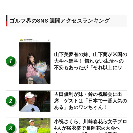
ゴルフ界のSNS 週間アクセスランキング
山下美夢有の妹、山下蘭が米国の
1
大学へ進学！ 慣れない生活への
不安もあったが「それ以上にワク
ワクしています」
吉田優利が妹・鈴の祝勝会に出
2
席 ゲストは「日本で一番人気の
ある」あのワンちゃん！
小祝さくら、川﨑春花ら女子プロ
3
4人が浴衣姿で長岡花火大会へ