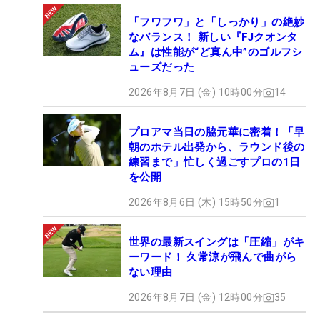
「フワフワ」と「しっかり」の絶妙
なバランス！ 新しい『FJクオンタ
ム』は性能が“ど真ん中”のゴルフシ
ューズだった
2026年8月7日 (金) 10時00分
14
プロアマ当日の脇元華に密着！「早
朝のホテル出発から、ラウンド後の
練習まで」忙しく過ごすプロの1日
を公開
2026年8月6日 (木) 15時50分
1
世界の最新スイングは「圧縮」がキ
ーワード！ 久常涼が飛んで曲がら
ない理由
2026年8月7日 (金) 12時00分
35