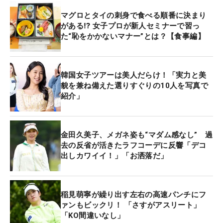
マグロとタイの刺身で食べる順番に決まり
がある⁉ 女子プロが新人セミナーで習っ
た“恥をかかないマナー”とは？【食事編】
韓国女子ツアーは美人だらけ！「実力と美
貌を兼ね備えた選りすぐりの10人を写真で
紹介」
金田久美子、メガネ姿も“マダム感なし” 過
去の反省が活きたラフコーデに反響「デコ
出しカワイイ！」「お洒落だ」
稲見萌寧が繰り出す左右の高速パンチにフ
ァンもビックリ！ 「さすがアスリート」
「KO間違いなし」