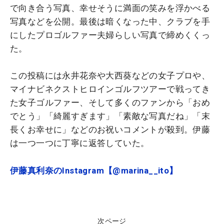
で向き合う写真、幸せそうに満面の笑みを浮かべる
写真などを公開。最後は暗くなった中、クラブを手
にしたプロゴルファー夫婦らしい写真で締めくくっ
た。
この投稿には永井花奈や大西葵などの女子プロや、
マイナビネクストヒロインゴルフツアーで戦ってき
た女子ゴルファー、そして多くのファンから「おめ
でとう」「綺麗すぎます」「素敵な写真だね」「末
長くお幸せに」などのお祝いコメントが殺到。伊藤
は一つ一つに丁寧に返答していた。
伊藤真利奈のInstagram【@marina__ito】
次ページ