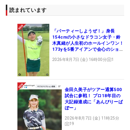
読まれています
「パーティーしようぜ！」身長
154cmの小さなドラコン女子・鈴
木真緒が人生初のホールインワン！
173yを5番アイアンで会心のショッ
ト
2026年8月7日 (金) 16時00分
1
金田久美子がツアー通算500
試合に参戦！ プロ18年目の
大記録達成に「あんびりーば
ぼー」
2026年8月7日 (金) 11時25分
19