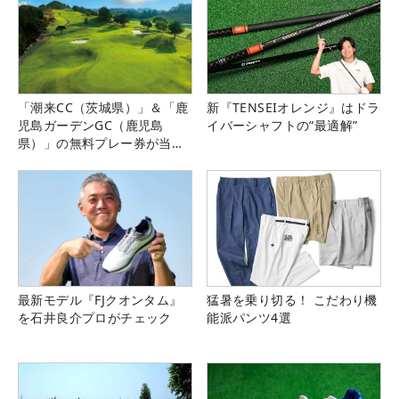
「潮来CC（茨城県）」＆「鹿
新『TENSEIオレンジ』はドラ
児島ガーデンGC（鹿児島
イバーシャフトの“最適解”
県）」の無料プレー券が当た
る！！
最新モデル『FJクオンタム』
猛暑を乗り切る！ こだわり機
を石井良介プロがチェック
能派パンツ4選