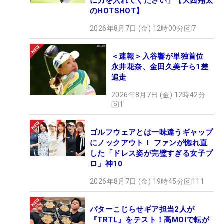
に力を入れてください」【大西翔太
のHOTSHOT】
2026年8月7日 (金) 12時00分
7
＜速報＞入谷響が単独首位
永井花奈、金田久美子ら1差
追走
2026年8月7日 (金) 12時42分
1
ゴルフウェアとは一味違うギャップ
にノックアウト！ ファンが惚れ直
した「ドレス姿が完璧すぎる女子プ
ロ」神10
2026年8月7日 (金) 19時45分
111
パターこじらせギア担当2人が
『TRTL』をテスト！高MOIで転が