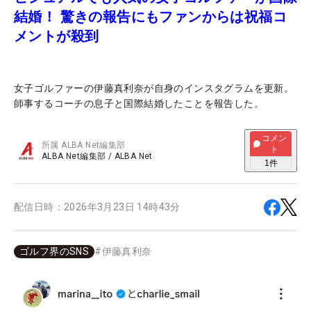
結婚！ 驚きの報告にもファンからは祝福コ
メントが殺到
女子ゴルファーの伊藤真利奈が自身のインスタグラムを更新。
師事するコーチの息子と国際結婚したことを報告した。
コメン
所属
ALBA Net編集部
ト
ALBA Net編集部
/
ALBA Net
1
件
配信日時：
2026年3月23日 14時43分
ゴルフ界のSNS
#
伊藤真利奈