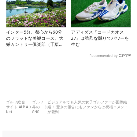
インター5分、都心から60分
アディダス『コードカオス
のフラットな美観コース。大
27』は強烈な蹴りでパワーを
栄カントリー俱楽部（千葉
生む
県）
Recommended by
ゴルフ総合
ゴルフ
ビジュアルでも人気の女子ゴルファーが国際結
サイト ALBA
界の
婚！ 驚きの報告にもファンからは祝福コメント
Net
SNS
が殺到