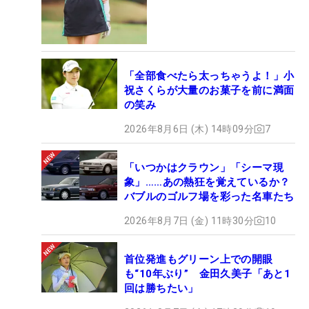
「全部食べたら太っちゃうよ！」小
祝さくらが大量のお菓子を前に満面
の笑み
2026年8月6日 (木) 14時09分
7
「いつかはクラウン」「シーマ現
象」……あの熱狂を覚えているか？
バブルのゴルフ場を彩った名車たち
2026年8月7日 (金) 11時30分
10
首位発進もグリーン上での開眼
も“10年ぶり” 金田久美子「あと1
回は勝ちたい」