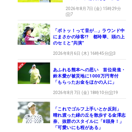
メント殺到
2026年8月7日 (金) 15時29分
7
「ボトッ！って音が…」ラウンド中
にまさかの珍客!? 都玲華、頭の上
のセミと“共演”
2026年8月6日 (木) 16時45分
3
あふれる熊本への思い 首位発進・
鈴木愛が被災地に1000万円寄付
「もらったお金をほかの人に」
2026年8月7日 (金) 18時10分
19
「これでゴルフ上手いとか反則」
晴れ渡った緑の丘を散歩する金澤志
奈、抜群のスタイルに「8頭身！」
「可愛いにも程がある」