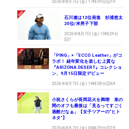
2026年8月7日 (金) 17時29分
19
石川遼は12位発進 杉浦悠太
20位/米男子下部
2026年8月7日 (金) 10時29分
1
「PING」×「ECCO Leather」がコ
ラボ！ 経年変化を楽しむ上質な
『ARIZONA DESERT』コレクショ
ン、9月15日限定デビュー
2026年8月7日 (金) 14時28分
64
小祝さくらが長岡花火を満喫 束の
間のオフも最後は「見るってすごく
過酷だなぁ」【女子ツアーの“ヒト
ネタ”】
2026年8月7日 (金) 09時29分
19