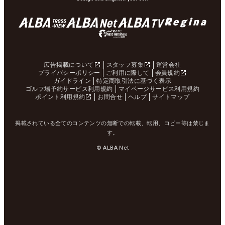
広告掲載について
スタッフ募集
運営会社
プライバシーポリシー
ご利用に際して
会員規約
ガイドライン
特定商取引法に基づく表示
ゴルフ場予約サービス利用規約
マイページサービス利用規約
ポイント利用規約
お問合せ
ヘルプ
サイトマップ
掲載されている全てのコンテンツの無断での転載、転用、コピー等は禁じま
す。
© ALBA Net