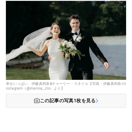
幸せいっぱい、伊藤真利奈&チャーリー・スネイル【写真：伊藤真利奈のI
nstagram（@marina__ito）より】
この記事の写真
1
枚を見る