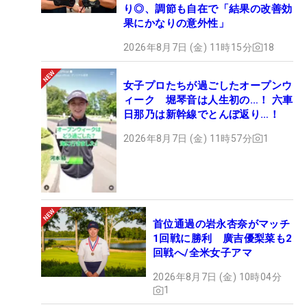
り◎、調節も自在で「結果の改善効
果にかなりの意外性」
2026年8月7日 (金) 11時15分
18
女子プロたちが過ごしたオープンウ
ィーク 堀琴音は人生初の…！ 六車
日那乃は新幹線でとんぼ返り…！
2026年8月7日 (金) 11時57分
1
首位通過の岩永杏奈がマッチ
1回戦に勝利 廣吉優梨菜も2
回戦へ/全米女子アマ
2026年8月7日 (金) 10時04分
1