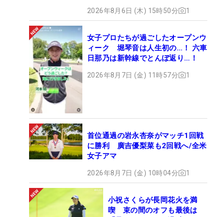
2026年8月6日 (木) 15時50分
1
女子プロたちが過ごしたオープンウ
ィーク 堀琴音は人生初の…！ 六車
日那乃は新幹線でとんぼ返り…！
2026年8月7日 (金) 11時57分
1
首位通過の岩永杏奈がマッチ1回戦
に勝利 廣吉優梨菜も2回戦へ/全米
女子アマ
2026年8月7日 (金) 10時04分
1
小祝さくらが長岡花火を満
喫 束の間のオフも最後は