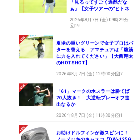
「見るってすごく過酷だな
ぁ」【女子ツアーの“ヒトネ
タ”】
2026年8月7日 (金) 09時29分
19
夏場の重いグリーンで女子プロはパ
ターを替える アマチュアは「腹筋
に力を入れてください」【大西翔太
のHOTSHOT】
2026年8月7日 (金) 12時00分
7
「61」マークのホスラーは勝てば
70人抜き！ 大逆転プレーオフ進
出なるか
2026年8月7日 (金) 11時30分
1
お助けドルフィンが激スピンに！
ノーメッキのキャスコ『DW-125G