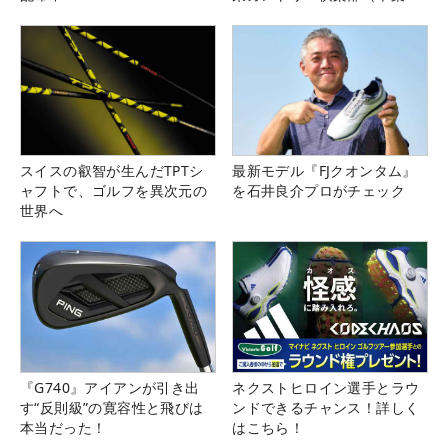
県）
スイスの叡智が生んだTPTシ
最新モデル『FJクオンタム』
ャフトで、ゴルフを異次元の
を石井良介プロがチェック
世界へ
『G740』アイアンが引き出
ネクストヒロイン選手とラウ
す“反則級”の寛容性と飛びは
ンドできるチャンス！詳しく
本当だった！
はこちら！