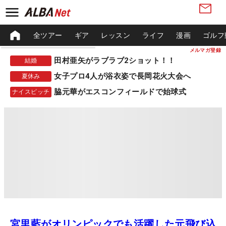
全ツアー
ギア
レッスン
ライフ
漫画
ゴルフ
メルマガ登録
田村亜矢がラブラブ2ショット！！
結婚
女子プロ4人が浴衣姿で長岡花火大会へ
夏休み
脇元華がエスコンフィールドで始球式
ナイスピッチ
宮里藍がオリンピックでも活躍した元飛び込