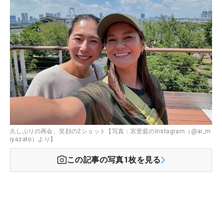
久しぶりの再会、笑顔の2ショット【写真：宮里藍のInstagram（@ai_m
iyazato）より】
この記事の写真
1
枚を見る