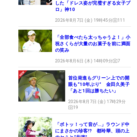
した「ドレス姿が完璧すぎる女子プ
ロ」神10
2026年8月7日 (金) 19時45分
111
「全部食べたら太っちゃうよ！」小
祝さくらが大量のお菓子を前に満面
の笑み
2026年8月6日 (木) 14時09分
7
首位発進もグリーン上での開
眼も“10年ぶり” 金田久美子
「あと1回は勝ちたい」
2026年8月7日 (金) 17時29分
19
「ボトッ！って音が…」ラウンド中
にまさかの珍客!? 都玲華、頭の上