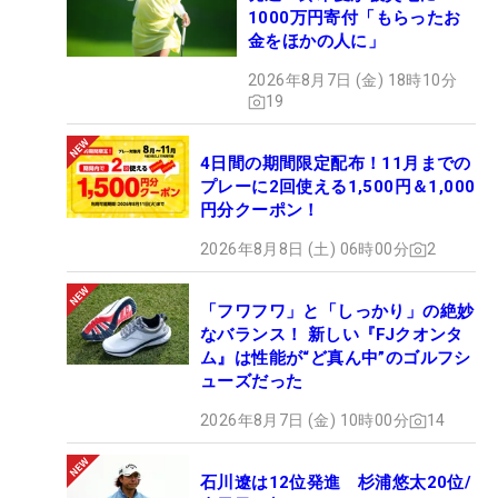
1000万円寄付「もらったお
金をほかの人に」
2026年8月7日 (金) 18時10分
19
4日間の期間限定配布！11月までの
プレーに2回使える1,500円＆1,000
円分クーポン！
2026年8月8日 (土) 06時00分
2
「フワフワ」と「しっかり」の絶妙
なバランス！ 新しい『FJクオンタ
ム』は性能が“ど真ん中”のゴルフシ
ューズだった
2026年8月7日 (金) 10時00分
14
石川遼は12位発進 杉浦悠太20位/