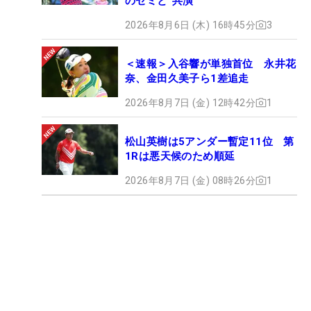
のセミと“共演”
2026年8月6日 (木) 16時45分
3
＜速報＞入谷響が単独首位 永井花
奈、金田久美子ら1差追走
2026年8月7日 (金) 12時42分
1
松山英樹は5アンダー暫定11位 第
1Rは悪天候のため順延
2026年8月7日 (金) 08時26分
1