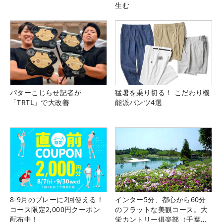
生む
パターこじらせ記者が
猛暑を乗り切る！ こだわり機
「TRTL」で大改善
能派パンツ4選
8-9月のプレーに2回使える！
インター5分、都心から60分
コース限定2,000円クーポン
のフラットな美観コース。大
配布中！
栄カントリー俱楽部（千葉