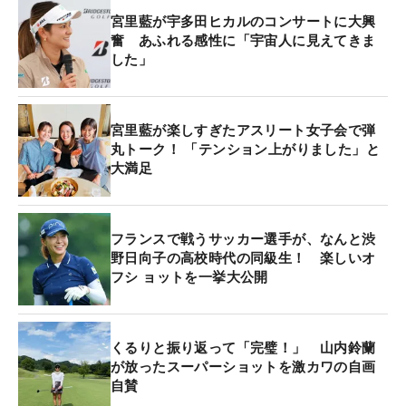
宮里藍が宇多田ヒカルのコンサートに大興
奮 あふれる感性に「宇宙人に見えてきま
した」
宮里藍が楽しすぎたアスリート女子会で弾
丸トーク！ 「テンション上がりました」と
大満足
フランスで戦うサッカー選手が、なんと渋
野日向子の高校時代の同級生！ 楽しいオ
フシ ョットを一挙大公開
くるりと振り返って「完璧！」 山内鈴蘭
が放ったスーパーショットを激カワの自画
自賛