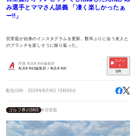
み選手とママさん談義 「凄く楽しかったぁ
ー!!」
宮里藍が自身のインスタグラムを更新。数年ぶりに会う友人と
のブランチを楽しそうに振り返った。
コメン
所属
ALBA Net編集部
ト
ALBA Net編集部
/
ALBA Net
0
件
配信日時：
2024年8月8日 12時00分
ゴルフ界のSNS
#
宮里藍