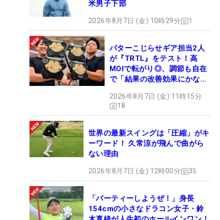
米男子下部
2026年8月7日 (金) 10時29分
1
パターこじらせギア担当2人
が『TRTL』をテスト！高
MOIで転がり◎、調節も自在
で「結果の改善効果にかなり
の意外性」
2026年8月7日 (金) 11時15分
18
世界の最新スイングは「圧縮」がキ
ーワード！ 久常涼が飛んで曲がら
ない理由
2026年8月7日 (金) 12時00分
35
「パーティーしようぜ！」身長
154cmの小さなドラコン女子・鈴
木真緒が人生初のホールインワン！