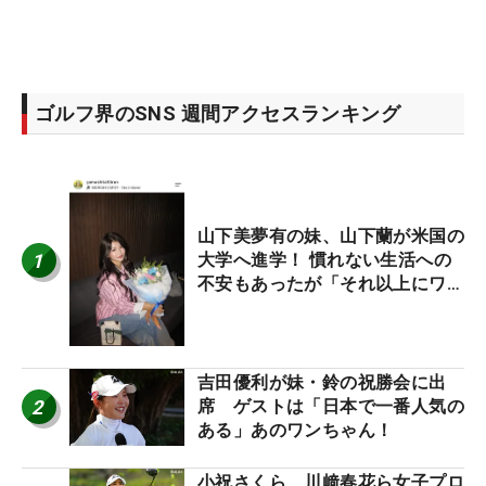
ゴルフ界のSNS 週間アクセスランキング
山下美夢有の妹、山下蘭が米国の
1
大学へ進学！ 慣れない生活への
不安もあったが「それ以上にワク
ワクしています」
吉田優利が妹・鈴の祝勝会に出
2
席 ゲストは「日本で一番人気の
ある」あのワンちゃん！
小祝さくら、川﨑春花ら女子プロ