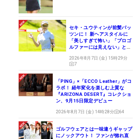
セキ・ユウティンが前髪パッ
ツンに！ 新ヘアスタイルに
「美しすぎて怖い」「プロゴ
ルファーには見えない」とコ
メント殺到
2026年8月7日 (金) 15時29分
7
「PING」×「ECCO Leather」がコ
ラボ！ 経年変化を楽しむ上質な
『ARIZONA DESERT』コレクショ
ン、9月15日限定デビュー
2026年8月7日 (金) 14時28分
64
ゴルフウェアとは一味違うギャップ
にノックアウト！ ファンが惚れ直