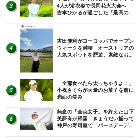
3
4人が浴衣姿で長岡花火大会へ
吉本ひかるが過ごした「最高の夏
休み！」
吉田優利がヨーロッパでオープン
4
ウィークを満喫 オーストリアの
人気スポットを歴遊、素敵なお土
産もゲット！
「全部食べたら太っちゃうよ！」
5
小祝さくらが大量のお菓子を前に
満面の笑み
無念の「全英女子」を終えた山下
6
美夢有が帰国 きょうだい揃って
神戸の寿司屋で「バースデーディ
ナー？」