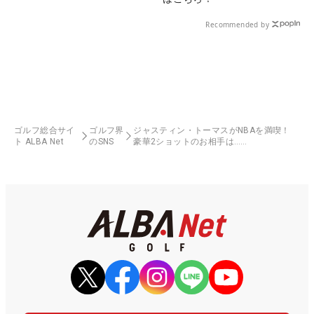
Recommended by
ゴルフ総合サイ
ゴルフ界
ジャスティン・トーマスがNBAを満喫！
ト ALBA Net
のSNS
豪華2ショットのお相手は……