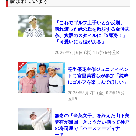
読まれています
「これでゴルフ上手いとか反則」
晴れ渡った緑の丘を散歩する金澤志
奈、抜群のスタイルに「8頭身！」
「可愛いにも程がある」
2026年8月6日 (木) 11時36分
3
笹生優花主催ジュニアイベン
トに宮里美香らが参加「純粋
にゴルフを楽しんでほしい」
2026年8月7日 (金) 07時15分
19
無念の「全英女子」を終えた山下美
夢有が帰国 きょうだい揃って神戸
の寿司屋で「バースデーディナ
ー？」