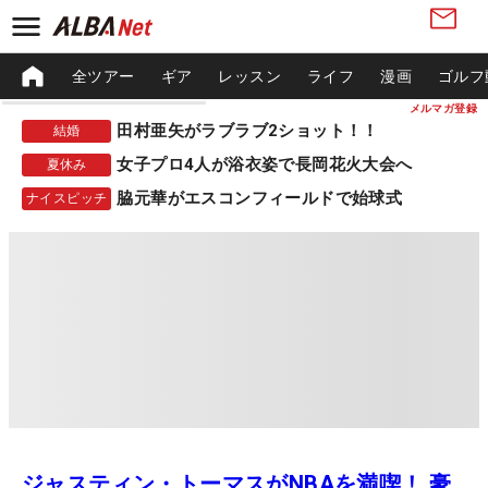
全ツアー
ギア
レッスン
ライフ
漫画
ゴルフ
メルマガ登録
田村亜矢がラブラブ2ショット！！
結婚
女子プロ4人が浴衣姿で長岡花火大会へ
夏休み
脇元華がエスコンフィールドで始球式
ナイスピッチ
ジャスティン・トーマスがNBAを満喫！ 豪