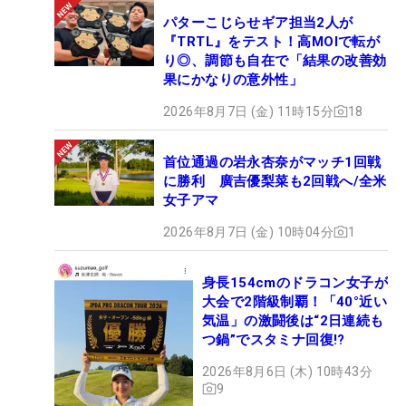
パターこじらせギア担当2人が
『TRTL』をテスト！高MOIで転が
り◎、調節も自在で「結果の改善効
果にかなりの意外性」
2026年8月7日 (金) 11時15分
18
首位通過の岩永杏奈がマッチ1回戦
に勝利 廣吉優梨菜も2回戦へ/全米
女子アマ
2026年8月7日 (金) 10時04分
1
身長154cmのドラコン女子が
大会で2階級制覇！「40°近い
気温」の激闘後は“2日連続も
つ鍋”でスタミナ回復!?
2026年8月6日 (木) 10時43分
9