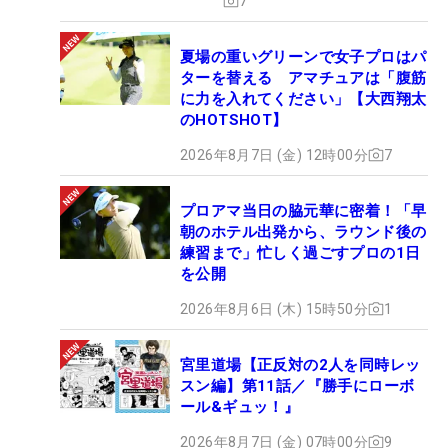
7
夏場の重いグリーンで女子プロはパ
ターを替える アマチュアは「腹筋
に力を入れてください」【大西翔太
のHOTSHOT】
2026年8月7日 (金) 12時00分
7
プロアマ当日の脇元華に密着！「早
朝のホテル出発から、ラウンド後の
練習まで」忙しく過ごすプロの1日
を公開
2026年8月6日 (木) 15時50分
1
宮里道場【正反対の2人を同時レッ
スン編】第11話／『勝手にローボ
ール&ギュッ！』
2026年8月7日 (金) 07時00分
9