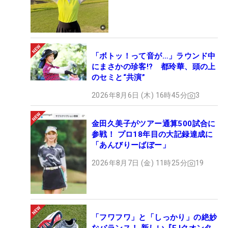
「ボトッ！って音が…」ラウンド中
にまさかの珍客!? 都玲華、頭の上
のセミと“共演”
2026年8月6日 (木) 16時45分
3
金田久美子がツアー通算500試合に
参戦！ プロ18年目の大記録達成に
「あんびりーばぼー」
2026年8月7日 (金) 11時25分
19
「フワフワ」と「しっかり」の絶妙