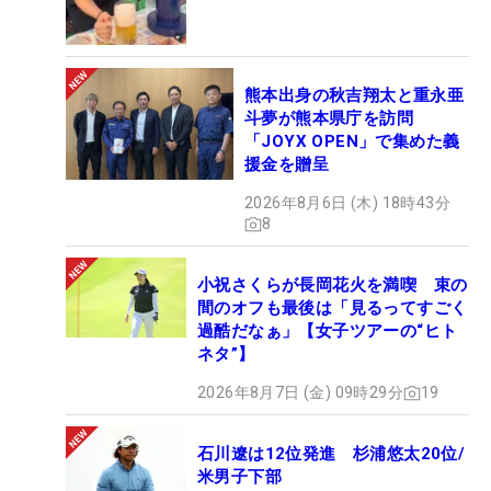
熊本出身の秋吉翔太と重永亜
斗夢が熊本県庁を訪問
「JOYX OPEN」で集めた義
援金を贈呈
2026年8月6日 (木) 18時43分
8
小祝さくらが長岡花火を満喫 束の
間のオフも最後は「見るってすごく
過酷だなぁ」【女子ツアーの“ヒト
ネタ”】
2026年8月7日 (金) 09時29分
19
石川遼は12位発進 杉浦悠太20位/
米男子下部