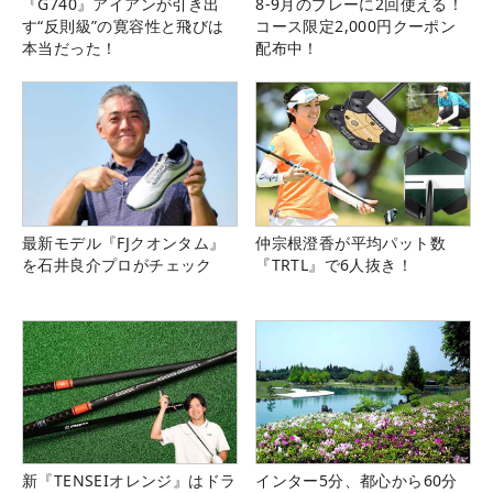
『G740』アイアンが引き出
8-9月のプレーに2回使える！
す“反則級”の寛容性と飛びは
コース限定2,000円クーポン
本当だった！
配布中！
最新モデル『FJクオンタム』
仲宗根澄香が平均パット数
を石井良介プロがチェック
『TRTL』で6人抜き！
新『TENSEIオレンジ』はドラ
インター5分、都心から60分