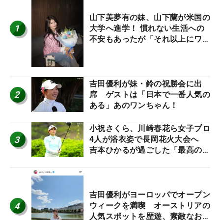
山下美夢有の妹、山下蘭が米国の
1
大学へ進学！ 慣れない生活への
不安もあったが「それ以上にワク
ワクしています」
吉田優利が妹・鈴の祝勝会に出
2
席 ゲストは「日本で一番人気の
ある」あのワンちゃん！
小祝さくら、川﨑春花ら女子プロ
3
4人が浴衣姿で長岡花火大会へ
吉本ひかるが過ごした「最高の夏
休み！」
吉田優利がヨーロッパでオープン
4
ウィークを満喫 オーストリアの
人気スポットを歴遊、素敵なお土