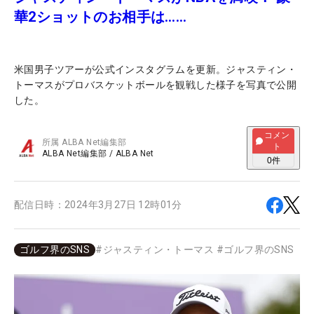
華2ショットのお相手は……
米国男子ツアーが公式インスタグラムを更新。ジャスティン・
トーマスがプロバスケットボールを観戦した様子を写真で公開
した。
コメン
所属
ALBA Net編集部
ト
ALBA Net編集部
/
ALBA Net
0
件
配信日時：
2024年3月27日 12時01分
ゴルフ界のSNS
#
ジャスティン・トーマス
#
ゴルフ界のSNS