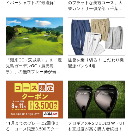
イバーシャフトの“最適解”
のフラットな美観コース。大
栄カントリー俱楽部（千葉
県）
「潮来CC（茨城県）」＆「鹿
猛暑を乗り切る！ こだわり機
児島ガーデンGC（鹿児島
能派パンツ4選
県）」の無料プレー券が当た
る！！
11月までのプレーに2回使え
プロギアのRS DUOはFW・UT
る！コース限定3,500円クー
も完成度が高く購入者続出！