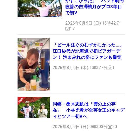
がすごかった」 パット劇的
改善の吉澤柚月がプロ3年目
で初V
2026年8月9日 (日) 16時42分
17
「ビール注ぐのむずかしかった…」
江口紗代が北海道で初ビアガーデ
ン！ 泡まみれの姿にファンも爆笑
2026年8月6日 (木) 13時27分
1
同郷・桑木志帆は「雲の上の存
在」 小林光希が全英女王のキャデ
ィとツアー初Vへ
2026年8月9日 (日) 08時03分
20