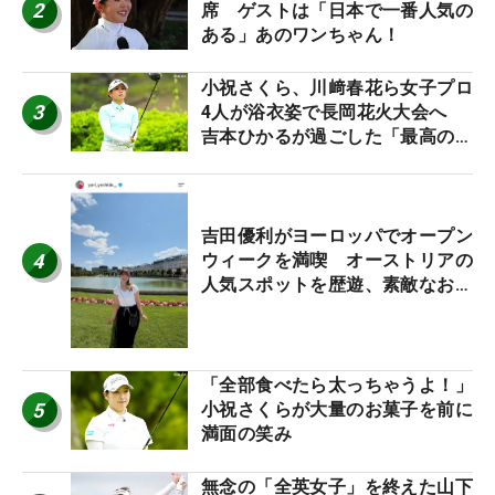
2
席 ゲストは「日本で一番人気の
ある」あのワンちゃん！
小祝さくら、川﨑春花ら女子プロ
3
4人が浴衣姿で長岡花火大会へ
吉本ひかるが過ごした「最高の夏
休み！」
吉田優利がヨーロッパでオープン
4
ウィークを満喫 オーストリアの
人気スポットを歴遊、素敵なお土
産もゲット！
「全部食べたら太っちゃうよ！」
5
小祝さくらが大量のお菓子を前に
満面の笑み
無念の「全英女子」を終えた山下