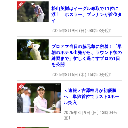
松山英樹はイーグル奪取で11位に
浮上 ホスラー、ブレナンが首位タ
イ
2026年8月9日 (日) 08時53分
1
プロアマ当日の脇元華に密着！「早
朝のホテル出発から、ラウンド後の
練習まで」忙しく過ごすプロの1日
を公開
2026年8月6日 (木) 15時50分
1
＜速報＞吉澤柚月が初優勝
へ 単独首位でラスト3ホー
ル突入
2026年8月9日 (日) 13時04分
1