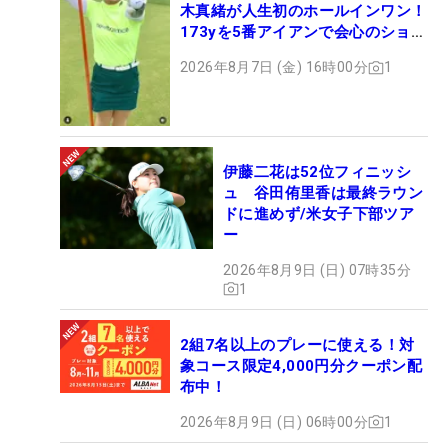
木真緒が人生初のホールインワン！
173yを5番アイアンで会心のショッ
ト
2026年8月7日 (金) 16時00分
1
伊藤二花は52位フィニッシ
ュ 谷田侑里香は最終ラウン
ドに進めず/米女子下部ツア
ー
2026年8月9日 (日) 07時35分
1
2組7名以上のプレーに使える！対
象コース限定4,000円分クーポン配
布中！
2026年8月9日 (日) 06時00分
1