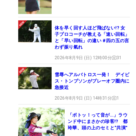
体を早く回す人ほど飛ばない!? 女
子プロコーチが教える「速い回転」
と「早い回転」の違い #四の五の言
わず振り氣れ
2026年8月9日 (日) 12時00分
31
雪辱へアルバトロス一発！ デイビ
ス・トンプソンがプレーオフ圏内に
急接近
2026年8月9日 (日) 14時31分
1
「ボトッ！って音が…」ラウ
ンド中にまさかの珍客!? 都
玲華、頭の上のセミと“共演”