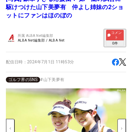
駆けつけた山下美夢有 仲よし姉妹の2ショ
ットにファンはほのぼの
コメン
所属
ALBA Net編集部
ト
ALBA Net編集部
/
ALBA Net
0
件
配信日時：
2024年7月1日 11時53分
ゴルフ界のSNS
#
山下美夢有