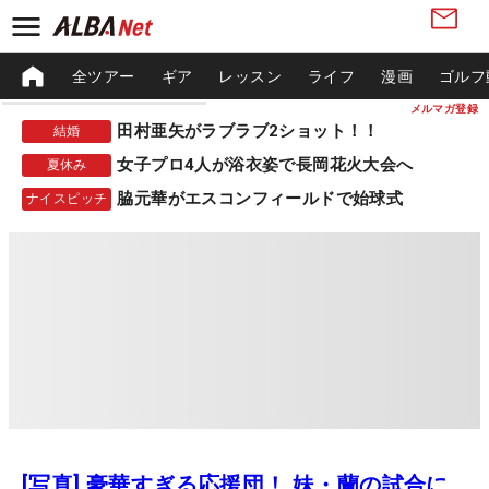
全ツアー
ギア
レッスン
ライフ
漫画
ゴルフ
メルマガ登録
田村亜矢がラブラブ2ショット！！
結婚
女子プロ4人が浴衣姿で長岡花火大会へ
夏休み
脇元華がエスコンフィールドで始球式
ナイスピッチ
[写真] 豪華すぎる応援団！ 妹・蘭の試合に