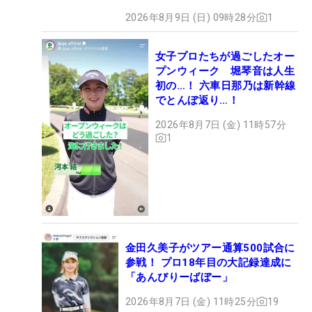
2026年8月9日 (日) 09時28分
1
女子プロたちが過ごしたオー
プンウィーク 堀琴音は人生
初の…！ 六車日那乃は新幹線
でとんぼ返り…！
2026年8月7日 (金) 11時57分
1
金田久美子がツアー通算500試合に
参戦！ プロ18年目の大記録達成に
「あんびりーばぼー」
2026年8月7日 (金) 11時25分
19