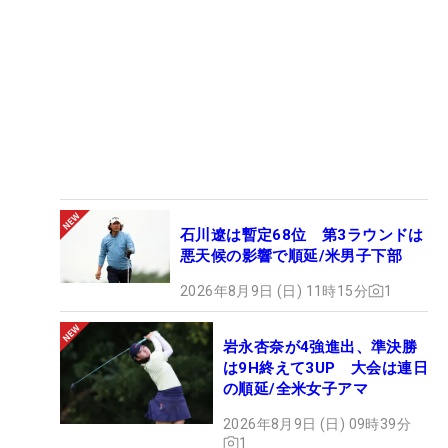
石川遼は暫定68位 第3ラウンドは
悪天候の影響で順延/米男子下部
2026年8月9日 (日) 11時15分
1
岩永杏奈が4強進出、準決勝
は9H終えて3UP 大会は連日
の順延/全米女子アマ
2026年8月9日 (日) 09時39分
1