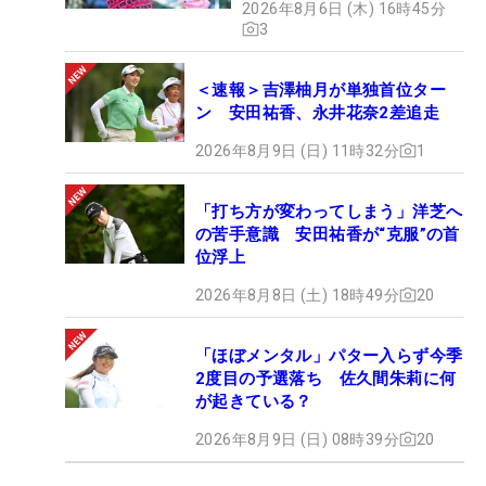
2026年8月6日 (木) 16時45分
3
＜速報＞吉澤柚月が単独首位ター
ン 安田祐香、永井花奈2差追走
2026年8月9日 (日) 11時32分
1
「打ち方が変わってしまう」洋芝へ
の苦手意識 安田祐香が“克服”の首
位浮上
2026年8月8日 (土) 18時49分
20
「ほぼメンタル」パター入らず今季
2度目の予選落ち 佐久間朱莉に何
が起きている？
2026年8月9日 (日) 08時39分
20