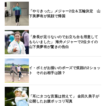
「やりきった」メジャー2位＆五輪決定 山
下美夢有が笑顔で帰国
「身長が足りないのでお立ち台を用意して
もらいました」 海外メジャーで2位タイの
山下美夢有が驚きの告白
イ・ボミがお揃いのポーズで笑顔の2ショッ
ト そのお相手は誰？
「耳にタコな言葉は控えて」 金田久美子が
公開したお腹ポッコリ写真