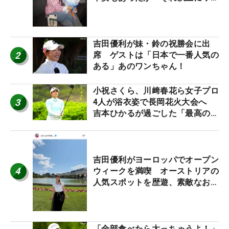
ワクしています」
吉田優利が妹・鈴の祝勝会に出
2
席 ゲストは「日本で一番人気の
ある」あのワンちゃん！
小祝さくら、川﨑春花ら女子プロ
3
4人が浴衣姿で長岡花火大会へ
吉本ひかるが過ごした「最高の夏
休み！」
吉田優利がヨーロッパでオープン
4
ウィークを満喫 オーストリアの
人気スポットを歴遊、素敵なお土
産もゲット！
「全部食べたら太っちゃうよ！」