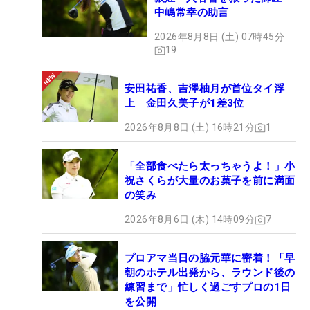
中嶋常幸の助言
2026年8月8日 (土) 07時45分
19
安田祐香、吉澤柚月が首位タイ浮
上 金田久美子が1差3位
2026年8月8日 (土) 16時21分
1
「全部食べたら太っちゃうよ！」小
祝さくらが大量のお菓子を前に満面
の笑み
2026年8月6日 (木) 14時09分
7
プロアマ当日の脇元華に密着！「早
朝のホテル出発から、ラウンド後の
練習まで」忙しく過ごすプロの1日
を公開