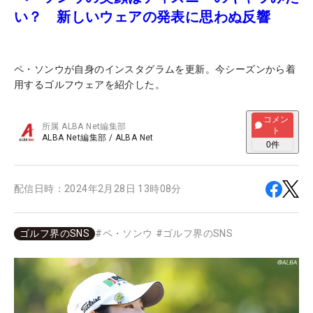
い？ 新しいウェアの発表に思わぬ反響
ペ・ソンウが自身のインスタグラムを更新。今シーズンから着
用するゴルフウェアを紹介した。
コメン
所属
ALBA Net編集部
ト
ALBA Net編集部
/
ALBA Net
0
件
配信日時：
2024年2月28日 13時08分
ゴルフ界のSNS
#
ペ・ソンウ
#
ゴルフ界のSNS