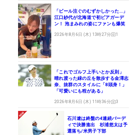
「ビール注ぐのむずかしかった…」
江口紗代が北海道で初ビアガーデ
ン！ 泡まみれの姿にファンも爆笑
2026年8月6日 (木) 13時27分
1
「これでゴルフ上手いとか反則」
晴れ渡った緑の丘を散歩する金澤志
奈、抜群のスタイルに「8頭身！」
「可愛いにも程がある」
2026年8月6日 (木) 11時36分
3
石川遼は終盤の4連続バーデ
ィで決勝進出 杉浦悠太は予
選落ち/米男子下部