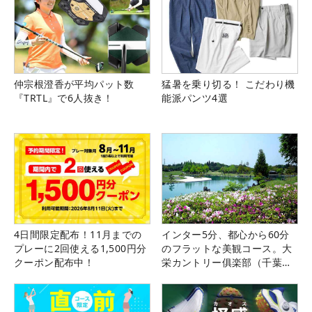
仲宗根澄香が平均パット数
猛暑を乗り切る！ こだわり機
『TRTL』で6人抜き！
能派パンツ4選
4日間限定配布！11月までの
インター5分、都心から60分
プレーに2回使える1,500円分
のフラットな美観コース。大
クーポン配布中！
栄カントリー俱楽部（千葉
県）