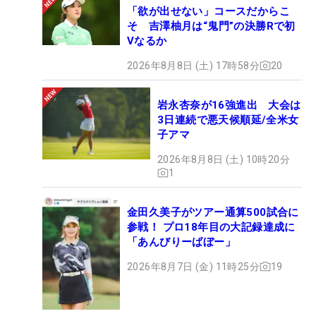
「欲が出せない」コースだからこ
そ 吉澤柚月は“鬼門”の決勝Rで初
Vなるか
2026年8月8日 (土) 17時58分
20
岩永杏奈が16強進出 大会は
3日連続で悪天候順延/全米女
子アマ
2026年8月8日 (土) 10時20分
1
金田久美子がツアー通算500試合に
参戦！ プロ18年目の大記録達成に
「あんびりーばぼー」
2026年8月7日 (金) 11時25分
19