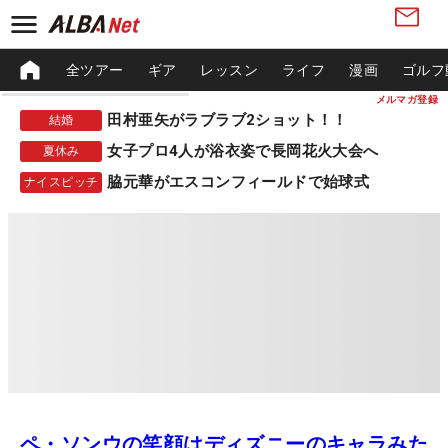
全ツアー
ギア
レッスン
ライフ
漫画
ゴルフ
メルマガ登録
田村亜矢がラブラブ2ショット！！
結婚
女子プロ4人が浴衣姿で長岡花火大会へ
夏休み
脇元華がエスコンフィールドで始球式
ナイスピッチ
ペ・ソンウの笑顔はディズニーのキャラみた