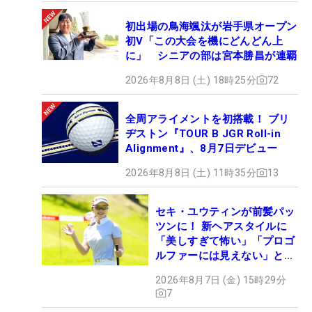
初出場の鳥海颯汰が岩手県オープン
初V「この大会を機にどんどん上
に」 シニアの部は宮本勝昌が連覇
2026年8月8日 (土) 18時25分
72
全周アライメントを初搭載！ ブリ
ヂストン『TOUR B JGR Roll-in
Alignment』、8月7日デビュー
2026年8月8日 (土) 11時35分
13
セキ・ユウティンが前髪パッ
ツンに！ 新ヘアスタイルに
「美しすぎて怖い」「プロゴ
ルファーには見えない」とコ
メント殺到
2026年8月7日 (金) 15時29分
7