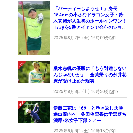
「パーティーしようぜ！」身長
154cmの小さなドラコン女子・鈴
木真緒が人生初のホールインワン！
173yを5番アイアンで会心のショッ
ト
2026年8月7日 (金) 16時00分
1
桑木志帆の優勝に「もう到達しない
んじゃないか」 全英帰りの永井花
奈が受け止めた現実
2026年8月8日 (土) 10時30分
19
伊藤二花は「69」と巻き返し決勝
進出圏内へ 谷田侑里香は予選落ち
濃厚/米女子下部ツアー
2026年8月8日 (土) 10時15分
1