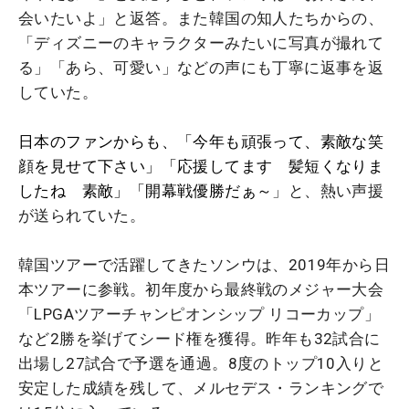
会いたいよ」と返答。また韓国の知人たちからの、
「ディズニーのキャラクターみたいに写真が撮れて
る」「あら、可愛い」などの声にも丁寧に返事を返
していた。
日本のファンからも、「今年も頑張って、素敵な笑
顔を見せて下さい」「応援してます 髪短くなりま
したね 素敵」「開幕戦優勝だぁ～
」と、熱い声援
が送られていた。
韓国ツアーで活躍してきたソンウは、
2019年から日
本ツアーに参戦。初年度から最終戦のメジャー大会
「LPGAツアーチャンピオンシップ リコーカップ」
など2勝を挙げてシード権を獲得。昨年も32試合に
出場し27試合で予選を通過。8度のトップ10入りと
安定した成績を残して、メルセデス・ランキングで