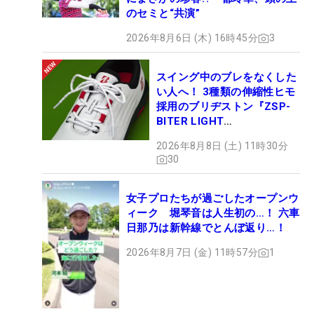
のセミと“共演”
2026年8月6日 (木) 16時45分
3
スイング中のブレをなくした
い人へ！ 3種類の伸縮性ヒモ
採用のブリヂストン『ZSP-
BITER LIGHT
MAGICLACE』、8月8日デビ
2026年8月8日 (土) 11時30分
ュー
30
女子プロたちが過ごしたオープンウ
ィーク 堀琴音は人生初の…！ 六車
日那乃は新幹線でとんぼ返り…！
2026年8月7日 (金) 11時57分
1