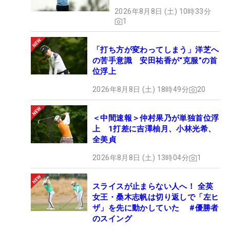
2026年8月8日 (土) 10時33分
1
「打ち方が変わってしまう」洋芝へ
の苦手意識 安田祐香が“克服”の首
位浮上
2026年8月8日 (土) 18時49分
20
＜中間速報＞仲村果乃が単独首位浮
上 1打差に吉澤柚月、小林光希、
全美貞
2026年8月8日 (土) 13時04分
1
スライスが止まらない人へ！ 全英
女王・桑木志帆は切り返しで「左ヒ
ザ」を先に動かしていた #優勝者
のスイング