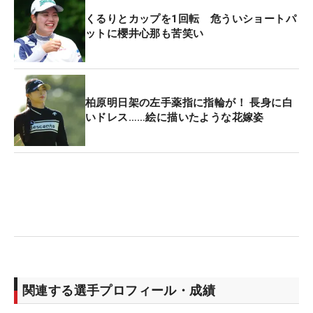
くるりとカップを1回転 危ういショートパ
ットに櫻井心那も苦笑い
柏原明日架の左手薬指に指輪が！ 長身に白
いドレス……絵に描いたような花嫁姿
関連する選手プロフィール・成績