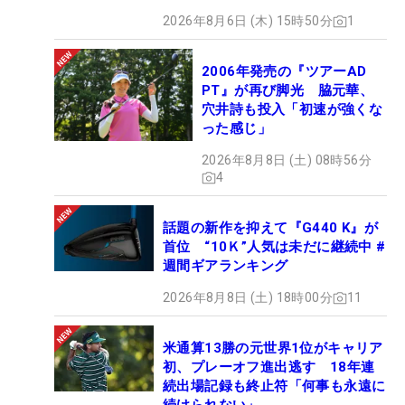
2026年8月6日 (木) 15時50分
1
2006年発売の『ツアーAD
PT』が再び脚光 脇元華、
穴井詩も投入「初速が強くな
った感じ」
2026年8月8日 (土) 08時56分
4
話題の新作を抑えて『G440 K』が
首位 “10Ｋ”人気は未だに継続中 #
週間ギアランキング
2026年8月8日 (土) 18時00分
11
米通算13勝の元世界1位がキャリア
初、プレーオフ進出逃す 18年連
続出場記録も終止符「何事も永遠に