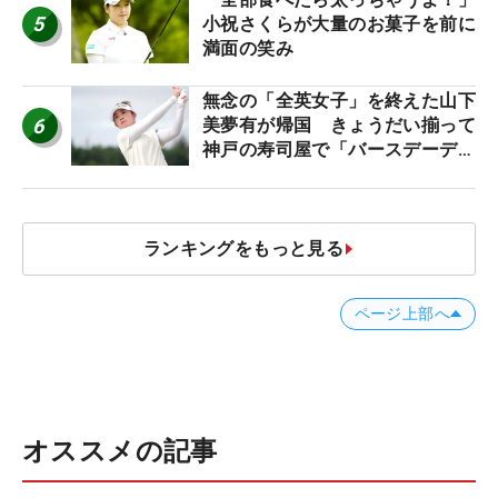
5
小祝さくらが大量のお菓子を前に
満面の笑み
無念の「全英女子」を終えた山下
6
美夢有が帰国 きょうだい揃って
神戸の寿司屋で「バースデーディ
ナー？」
ランキングをもっと見る
ページ上部へ
オススメの記事