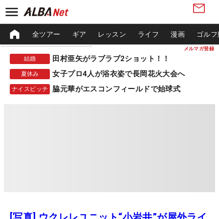
全ツアー
ギア
レッスン
ライフ
漫画
ゴルフ
メルマガ登録
田村亜矢がラブラブ2ショット！！
結婚
女子プロ4人が浴衣姿で長岡花火大会へ
夏休み
脇元華がエスコンフィールドで始球式
ナイスピッチ
[写真] ウクレレユニット“小岩井”が屋外ライ