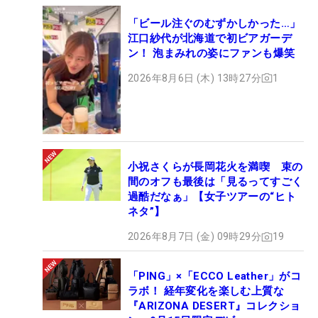
「ビール注ぐのむずかしかった…」
江口紗代が北海道で初ビアガーデ
ン！ 泡まみれの姿にファンも爆笑
2026年8月6日 (木) 13時27分
1
小祝さくらが長岡花火を満喫 束の
間のオフも最後は「見るってすごく
過酷だなぁ」【女子ツアーの“ヒト
ネタ”】
2026年8月7日 (金) 09時29分
19
「PING」×「ECCO Leather」がコ
ラボ！ 経年変化を楽しむ上質な
『ARIZONA DESERT』コレクショ