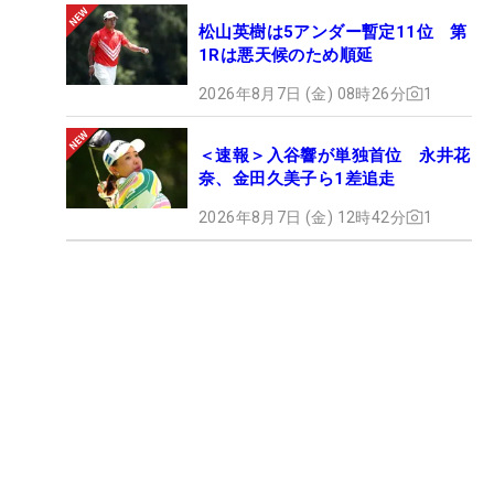
松山英樹は5アンダー暫定11位 第
1Rは悪天候のため順延
2026年8月7日 (金) 08時26分
1
＜速報＞入谷響が単独首位 永井花
奈、金田久美子ら1差追走
2026年8月7日 (金) 12時42分
1