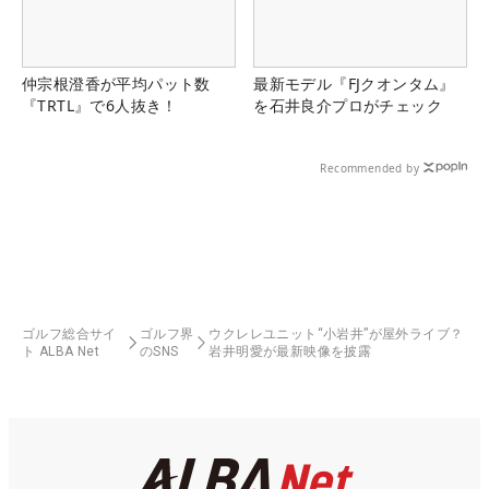
仲宗根澄香が平均パット数
最新モデル『FJクオンタム』
『TRTL』で6人抜き！
を石井良介プロがチェック
Recommended by
ゴルフ総合サイ
ゴルフ界
ウクレレユニット“小岩井”が屋外ライブ？
ト ALBA Net
のSNS
岩井明愛が最新映像を披露