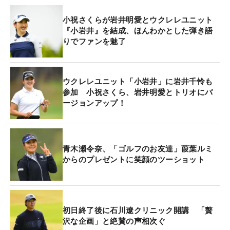
小祝さくらが岩井明愛とウクレレユニット
『小岩井』を結成、ほんわかとした弾き語
りでファンを魅了
ウクレレユニット「小岩井」に岩井千怜も
参加 小祝さくら、岩井明愛とトリオにバ
ージョンアップ！
青木瀬令奈、「ゴルフのお友達」葭葉ルミ
からのプレゼントに笑顔のツーショット
初日終了後に石川遼クリニック開講 「贅
沢な企画」と絶賛の声相次ぐ