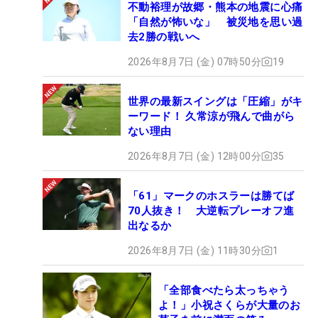
不動裕理が故郷・熊本の地震に心痛
「自然が怖いな」 被災地を思い過
去2勝の戦いへ
2026年8月7日 (金) 07時50分
19
世界の最新スイングは「圧縮」がキ
ーワード！ 久常涼が飛んで曲がら
ない理由
2026年8月7日 (金) 12時00分
35
「61」マークのホスラーは勝てば
70人抜き！ 大逆転プレーオフ進
出なるか
2026年8月7日 (金) 11時30分
1
「全部食べたら太っちゃう
よ！」小祝さくらが大量のお