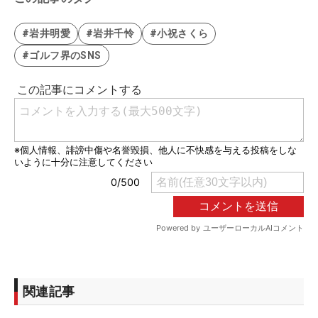
#岩井明愛
#岩井千怜
#小祝さくら
#ゴルフ界のSNS
関連記事