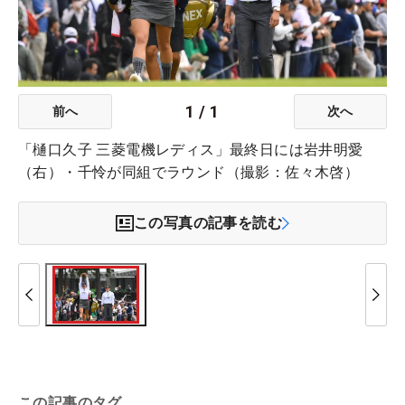
1
/
1
前へ
次へ
「樋口久子 三菱電機レディス」最終日には岩井明愛
（右）・千怜が同組でラウンド（撮影：佐々木啓）
この写真の記事を読む
この記事のタグ