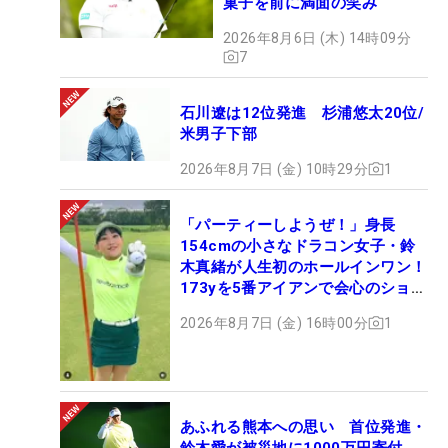
菓子を前に満面の笑み
2026年8月6日 (木) 14時09分
7
石川遼は12位発進 杉浦悠太20位/
米男子下部
2026年8月7日 (金) 10時29分
1
「パーティーしようぜ！」身長
154cmの小さなドラコン女子・鈴
木真緒が人生初のホールインワン！
173yを5番アイアンで会心のショッ
ト
2026年8月7日 (金) 16時00分
1
あふれる熊本への思い 首位発進・