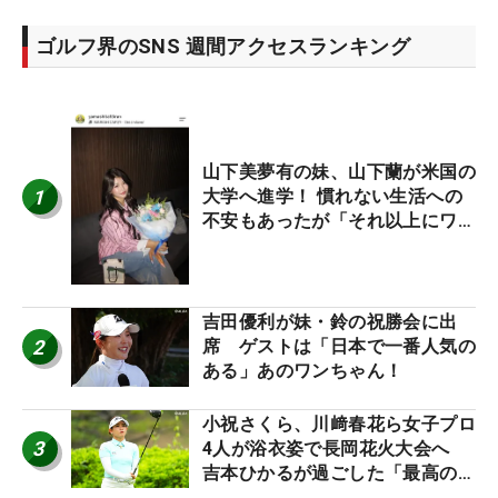
ゴルフ界のSNS 週間アクセスランキング
山下美夢有の妹、山下蘭が米国の
1
大学へ進学！ 慣れない生活への
不安もあったが「それ以上にワク
ワクしています」
吉田優利が妹・鈴の祝勝会に出
2
席 ゲストは「日本で一番人気の
ある」あのワンちゃん！
小祝さくら、川﨑春花ら女子プロ
3
4人が浴衣姿で長岡花火大会へ
吉本ひかるが過ごした「最高の夏
休み！」