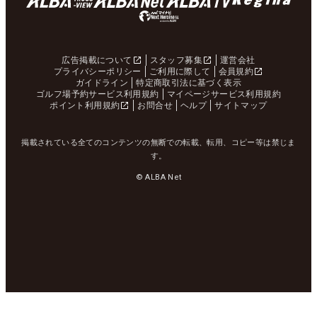
広告掲載について
スタッフ募集
運営会社
プライバシーポリシー
ご利用に際して
会員規約
ガイドライン
特定商取引法に基づく表示
ゴルフ場予約サービス利用規約
マイページサービス利用規約
ポイント利用規約
お問合せ
ヘルプ
サイトマップ
掲載されている全てのコンテンツの無断での転載、転用、コピー等は禁じま
す。
© ALBA Net