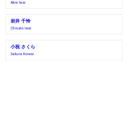
Akie Iwai
岩井 千怜
Chisato Iwai
小祝 さくら
Sakura Koiwai