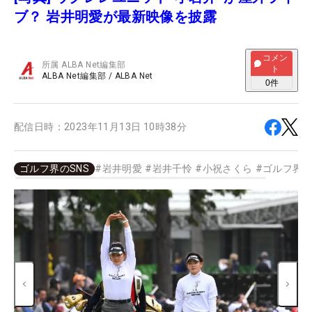
ブ？ 岩井明愛が最新映像を披露
コメン
所属
ALBA Net編集部
ト
ALBA Net編集部
/
ALBA Net
0
件
配信日時：
2023年11月13日 10時38分
ゴルフ界のSNS
#
岩井明愛
#
岩井千怜
#
小祝さくら
#
ゴルフ界の