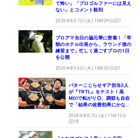
て怖い」「プロゴルファーには見え
ない」とコメント殺到
2026年8月7日 (金) 15時29分
7
プロアマ当日の脇元華に密着！「早
朝のホテル出発から、ラウンド後の
練習まで」忙しく過ごすプロの1日
を公開
2026年8月6日 (木) 15時50分
1
パターこじらせギア担当2人
が『TRTL』をテスト！高
MOIで転がり◎、調節も自在
で「結果の改善効果にかなり
の意外性」
2026年8月7日 (金) 11時15分
18