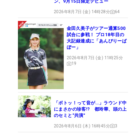
ン、9月15日限定デビュー
2026年8月7日 (金) 14時28分
64
金田久美子がツアー通算500
試合に参戦！ プロ18年目の
大記録達成に「あんびりーば
ぼー」
2026年8月7日 (金) 11時25分
19
「ボトッ！って音が…」ラウンド中
にまさかの珍客!? 都玲華、頭の上
のセミと“共演”
2026年8月6日 (木) 16時45分
3