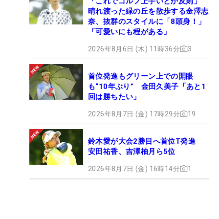
「これでゴルフ上手いとか反則」
晴れ渡った緑の丘を散歩する金澤志
奈、抜群のスタイルに「8頭身！」
「可愛いにも程がある」
2026年8月6日 (木) 11時36分
3
首位発進もグリーン上での開眼
も“10年ぶり” 金田久美子「あと1
回は勝ちたい」
2026年8月7日 (金) 17時29分
19
鈴木愛が大会2勝目へ首位T発進
安田祐香、吉澤柚月ら5位
2026年8月7日 (金) 16時14分
1