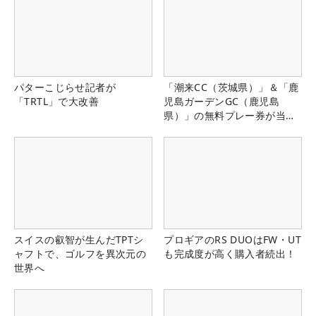
パターこじらせ記者が
「潮来CC（茨城県）」＆「鹿
「TRTL」で大改善
児島ガーデンGC（鹿児島
県）」の無料プレー券が当た
る！！
スイスの叡智が生んだTPTシ
プロギアのRS DUOはFW・UT
ャフトで、ゴルフを異次元の
も完成度が高く購入者続出！
世界へ