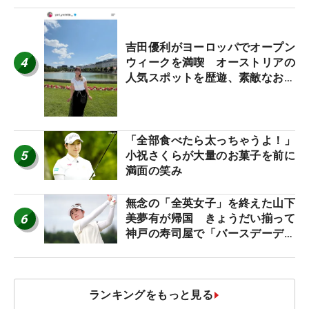
吉田優利がヨーロッパでオープン
4
ウィークを満喫 オーストリアの
人気スポットを歴遊、素敵なお土
産もゲット！
「全部食べたら太っちゃうよ！」
5
小祝さくらが大量のお菓子を前に
満面の笑み
無念の「全英女子」を終えた山下
6
美夢有が帰国 きょうだい揃って
神戸の寿司屋で「バースデーディ
ナー？」
ランキングをもっと見る