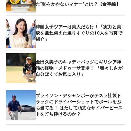
た“恥をかかないマナー”とは？【食事編】
韓国女子ツアーは美人だらけ！「実力と美
貌を兼ね備えた選りすぐりの10人を写真で
紹介」
金田久美子のキャディバッグにギリシア神
話の怪物・メドゥーサ登場！ 「毒々しさが
自分ぽくてお気に入り」
ブライソン・デシャンボーがテスラ社製ト
ラックにドライバーショットでボールをぶ
ち当てる！ はたして頑丈なサイバービース
トを打ち砕けるのか？