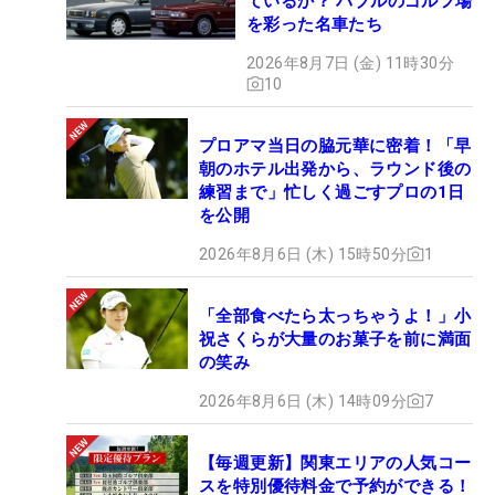
ているか？ バブルのゴルフ場
を彩った名車たち
2026年8月7日 (金) 11時30分
10
プロアマ当日の脇元華に密着！「早
朝のホテル出発から、ラウンド後の
練習まで」忙しく過ごすプロの1日
を公開
2026年8月6日 (木) 15時50分
1
「全部食べたら太っちゃうよ！」小
祝さくらが大量のお菓子を前に満面
の笑み
2026年8月6日 (木) 14時09分
7
【毎週更新】関東エリアの人気コー
スを特別優待料金で予約ができる！