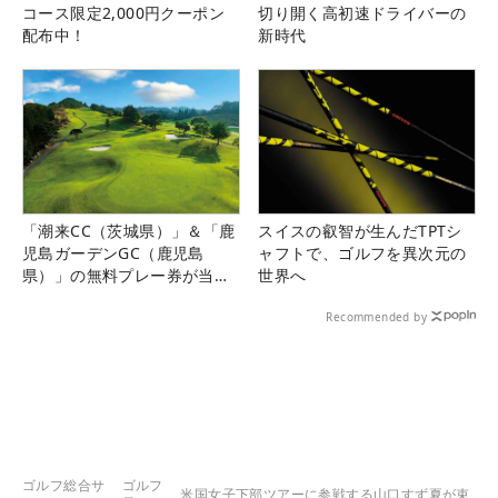
コース限定2,000円クーポン
切り開く高初速ドライバーの
配布中！
新時代
「潮来CC（茨城県）」＆「鹿
スイスの叡智が生んだTPTシ
児島ガーデンGC（鹿児島
ャフトで、ゴルフを異次元の
県）」の無料プレー券が当た
世界へ
る！！
Recommended by
ゴルフ総合サ
ゴルフ
米国女子下部ツアーに参戦する山口すず夏が束