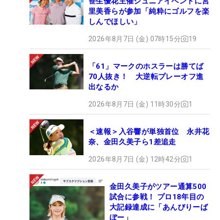
笹生優花主催ジュニアイベントに宮
里美香らが参加「純粋にゴルフを楽
しんでほしい」
2026年8月7日 (金) 07時15分
19
「61」マークのホスラーは勝てば
70人抜き！ 大逆転プレーオフ進
出なるか
2026年8月7日 (金) 11時30分
1
＜速報＞入谷響が単独首位 永井花
奈、金田久美子ら1差追走
2026年8月7日 (金) 12時42分
1
金田久美子がツアー通算500
試合に参戦！ プロ18年目の
大記録達成に「あんびりーば
ぼー」