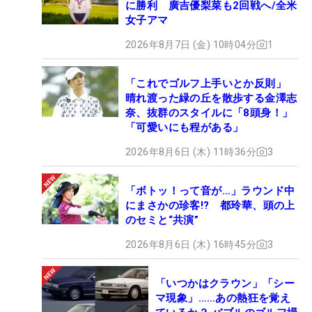
に勝利 廣吉優梨菜も2回戦へ/全米
女子アマ
2026年8月7日 (金) 10時04分
1
「これでゴルフ上手いとか反則」
晴れ渡った緑の丘を散歩する金澤志
奈、抜群のスタイルに「8頭身！」
「可愛いにも程がある」
2026年8月6日 (木) 11時36分
3
「ボトッ！って音が…」ラウンド中
にまさかの珍客!? 都玲華、頭の上
のセミと“共演”
2026年8月6日 (木) 16時45分
3
「いつかはクラウン」「シー
マ現象」……あの熱狂を覚え