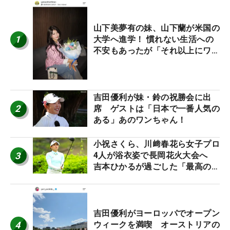
山下美夢有の妹、山下蘭が米国の
1
大学へ進学！ 慣れない生活への
不安もあったが「それ以上にワク
ワクしています」
吉田優利が妹・鈴の祝勝会に出
2
席 ゲストは「日本で一番人気の
ある」あのワンちゃん！
小祝さくら、川﨑春花ら女子プロ
3
4人が浴衣姿で長岡花火大会へ
吉本ひかるが過ごした「最高の夏
休み！」
吉田優利がヨーロッパでオープン
4
ウィークを満喫 オーストリアの