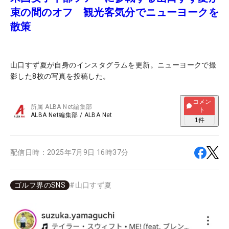
束の間のオフ 観光客気分でニューヨークを
散策
山口すず夏が自身のインスタグラムを更新。ニューヨークで撮
影した8枚の写真を投稿した。
コメン
所属
ALBA Net編集部
ト
ALBA Net編集部
/
ALBA Net
1
件
配信日時：
2025年7月9日 16時37分
ゴルフ界のSNS
#
山口すず夏