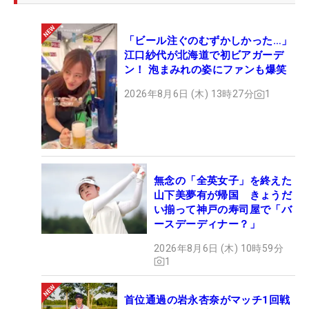
「ビール注ぐのむずかしかった…」
江口紗代が北海道で初ビアガーデ
ン！ 泡まみれの姿にファンも爆笑
2026年8月6日 (木) 13時27分
1
無念の「全英女子」を終えた
山下美夢有が帰国 きょうだ
い揃って神戸の寿司屋で「バ
ースデーディナー？」
2026年8月6日 (木) 10時59分
1
首位通過の岩永杏奈がマッチ1回戦