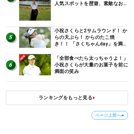
人気スポットを歴遊、素敵なお土
産もゲット！
小祝さくらと2サムラウンド！ か
5
らの天ぷら！ からのたこ焼
き！！ 「さくちゃんday」を満喫
した吉本ひかるの福岡遠征最終日
「全部食べたら太っちゃうよ！」
6
小祝さくらが大量のお菓子を前に
満面の笑み
ランキングをもっと見る
ページ上部へ