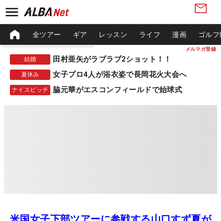
全ツアー
ギア
レッスン
ライフ
漫画
ゴルフ
メルマガ登録
田村亜矢がラブラブ2ショット！！
結婚
女子プロ4人が浴衣姿で長岡花火大会へ
夏休み
脇元華がエスコンフィールドで始球式
ナイスピッチ
米国女子下部ツアーに参戦する山口すず夏が