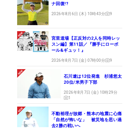
ナ回復!?
2026年8月6日 (木) 10時43分
9
宮里道場【正反対の2人を同時レッ
スン編】第11話／『勝手にローボ
ール&ギュッ！』
2026年8月7日 (金) 07時00分
9
石川遼は12位発進 杉浦悠太
20位/米男子下部
2026年8月7日 (金) 10時29分
1
不動裕理が故郷・熊本の地震に心痛
「自然が怖いな」 被災地を思い過
去2勝の戦いへ