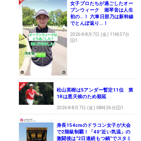
女子プロたちが過ごしたオー
プンウィーク 堀琴音は人生
初の…！ 六車日那乃は新幹線
でとんぼ返り…！
2026年8月7日 (金) 11時57分
1
松山英樹は5アンダー暫定11位 第
1Rは悪天候のため順延
2026年8月7日 (金) 08時26分
1
身長154cmのドラコン女子が大会
で2階級制覇！「40°近い気温」の
激闘後は“2日連続もつ鍋”でスタミ