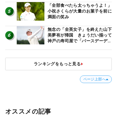
「全部食べたら太っちゃうよ！」
5
小祝さくらが大量のお菓子を前に
満面の笑み
無念の「全英女子」を終えた山下
6
美夢有が帰国 きょうだい揃って
神戸の寿司屋で「バースデーディ
ナー？」
ランキングをもっと見る
ページ上部へ
オススメの記事