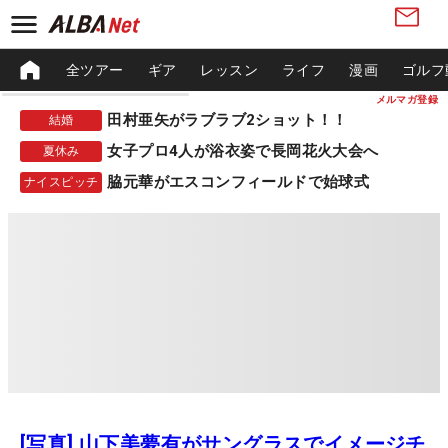
全ツアー
ギア
レッスン
ライフ
漫画
ゴルフ
メルマガ登録
田村亜矢がラブラブ2ショット！！
結婚
女子プロ4人が浴衣姿で長岡花火大会へ
夏休み
脇元華がエスコンフィールドで始球式
ナイスピッチ
[写真] 山下美夢有がサングラスでイメージチ