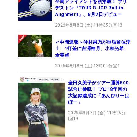
全周アライメントを初搭載！ ブリ
ヂストン『TOUR B JGR Roll-in
Alignment』、8月7日デビュー
2026年8月8日 (土) 11時35分
13
＜中間速報＞仲村果乃が単独首位浮
上 1打差に吉澤柚月、小林光希、
全美貞
2026年8月8日 (土) 13時04分
1
金田久美子がツアー通算500
試合に参戦！ プロ18年目の
大記録達成に「あんびりーば
ぼー」
2026年8月7日 (金) 11時25分
19