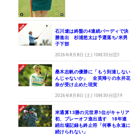
石川遼は終盤の4連続バーディで決
勝進出 杉浦悠太は予選落ち/米男
子下部
2026年8月8日 (土) 10時33分
1
桑木志帆の優勝に「もう到達しない
んじゃないか」 全英帰りの永井花
奈が受け止めた現実
2026年8月8日 (土) 10時30分
19
米通算13勝の元世界1位がキャリア
初、プレーオフ進出逃す 18年連
続出場記録も終止符「何事も永遠に
続けられない」