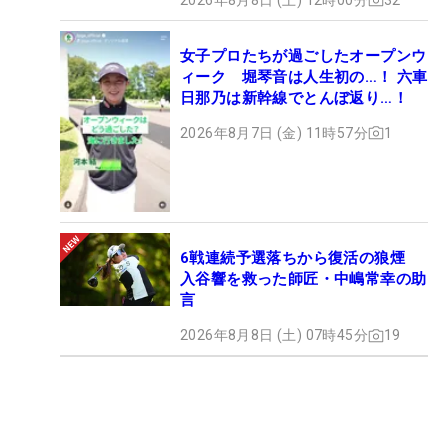
女子プロたちが過ごしたオープンウ
ィーク 堀琴音は人生初の…！ 六車
日那乃は新幹線でとんぼ返り…！
2026年8月7日 (金) 11時57分
1
6戦連続予選落ちから復活の狼煙
入谷響を救った師匠・中嶋常幸の助
言
2026年8月8日 (土) 07時45分
19