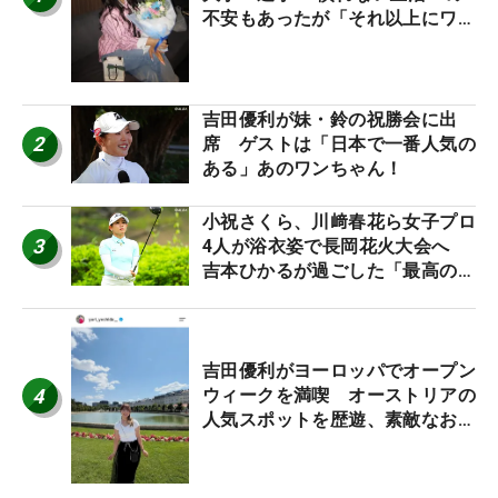
不安もあったが「それ以上にワク
ワクしています」
吉田優利が妹・鈴の祝勝会に出
2
席 ゲストは「日本で一番人気の
ある」あのワンちゃん！
小祝さくら、川﨑春花ら女子プロ
3
4人が浴衣姿で長岡花火大会へ
吉本ひかるが過ごした「最高の夏
休み！」
吉田優利がヨーロッパでオープン
4
ウィークを満喫 オーストリアの
人気スポットを歴遊、素敵なお土
産もゲット！