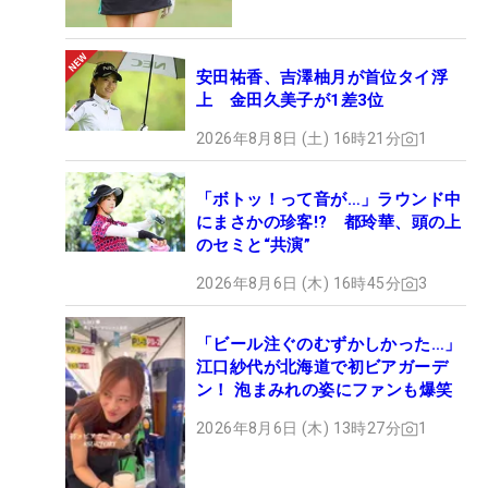
安田祐香、吉澤柚月が首位タイ浮
上 金田久美子が1差3位
2026年8月8日 (土) 16時21分
1
「ボトッ！って音が…」ラウンド中
にまさかの珍客!? 都玲華、頭の上
のセミと“共演”
2026年8月6日 (木) 16時45分
3
「ビール注ぐのむずかしかった…」
江口紗代が北海道で初ビアガーデ
ン！ 泡まみれの姿にファンも爆笑
2026年8月6日 (木) 13時27分
1