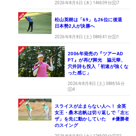
2026年8月6日 (木) 14時09分
7
松山英樹は「69」も26位に後退
日本勢2人が決勝へ
2026年8月8日 (土) 08時41分
1
2006年発売の『ツアーAD
PT』が再び脚光 脇元華、
穴井詩も投入「初速が強くな
った感じ」
2026年8月8日 (土) 08時56分
4
スライスが止まらない人へ！ 全英
女王・桑木志帆は切り返しで「左ヒ
ザ」を先に動かしていた #優勝者
のスイング
2026年8月8日 (土) 12時00分
32