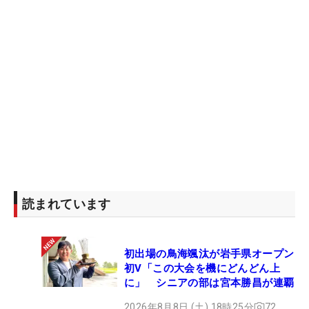
読まれています
初出場の鳥海颯汰が岩手県オープン
初V「この大会を機にどんどん上
に」 シニアの部は宮本勝昌が連覇
2026年8月8日 (土) 18時25分
72