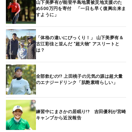
山下美夢有が能登半島地震被災地支援のた
め500万円を寄付 「一日も早く復興出来ま
すように」
「体格の違いにびっくり！」 山下美夢有＆
古江彩佳と並んだ “超大物” アスリートと
は？
全部飲むの!? 上田桃子の元気の源は超大量
のエナジードリンク「肌艶素晴らしい」
練習中にまさかの居眠り!? 吉田優利が宮崎
キャンプから近況報告