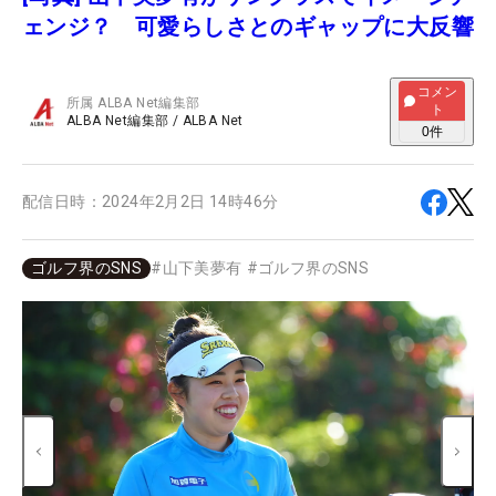
ェンジ？ 可愛らしさとのギャップに大反響
コメン
所属
ALBA Net編集部
ト
ALBA Net編集部
/
ALBA Net
0
件
配信日時：
2024年2月2日 14時46分
ゴルフ界のSNS
#
山下美夢有
#
ゴルフ界のSNS