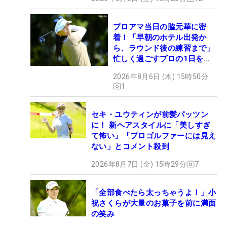
プロアマ当日の脇元華に密
着！「早朝のホテル出発か
ら、ラウンド後の練習まで」
忙しく過ごすプロの1日を公
開
2026年8月6日 (木) 15時50分
1
セキ・ユウティンが前髪パッツン
に！ 新ヘアスタイルに「美しすぎ
て怖い」「プロゴルファーには見え
ない」とコメント殺到
2026年8月7日 (金) 15時29分
7
「全部食べたら太っちゃうよ！」小
祝さくらが大量のお菓子を前に満面
の笑み