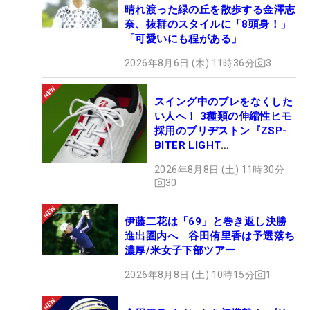
晴れ渡った緑の丘を散歩する金澤志
奈、抜群のスタイルに「8頭身！」
「可愛いにも程がある」
2026年8月6日 (木) 11時36分
3
スイング中のブレをなくした
い人へ！ 3種類の伸縮性ヒモ
採用のブリヂストン『ZSP-
BITER LIGHT
MAGICLACE』、8月8日デビ
2026年8月8日 (土) 11時30分
ュー
30
伊藤二花は「69」と巻き返し決勝
進出圏内へ 谷田侑里香は予選落ち
濃厚/米女子下部ツアー
2026年8月8日 (土) 10時15分
1