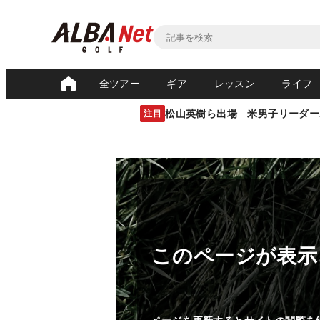
全ツアー
ギア
レッスン
ライフ
松山英樹ら出場 米男子リーダー
注目
このページが表示