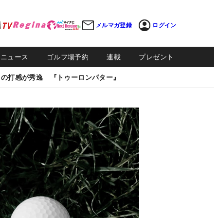
メルマガ登録
ログイン
Sニュース
ゴルフ場予約
連載
プレゼント
しの打感が秀逸 『トゥーロンパター』