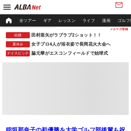
全ツアー
ギア
レッスン
ライフ
漫画
ゴルフ
メルマガ登録
田村亜矢がラブラブ2ショット！！
結婚
女子プロ4人が浴衣姿で長岡花火大会へ
夏休み
脇元華がエスコンフィールドで始球式
ナイスピッチ
稲垣那奈子の初優勝を大学ゴルフ部後輩も祝