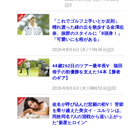
3
「これでゴルフ上手いとか反則」
晴れ渡った緑の丘を散歩する金澤志
奈、抜群のスタイルに「8頭身！」
「可愛いにも程がある」
2026年8月6日 (木) 11時36分
3
44歳262日のツアー最年長V 福田
侑子の初優勝を支えた14本【勝者
のギア】
2026年8月6日 (木) 08時55分
32
改名が呼び込んだ悲願の初V！ 苦節
を乗り越えた美女イ・ユルリンは、
同姓同名7人の混戦から這い上がっ
た“新星ヒロイン”