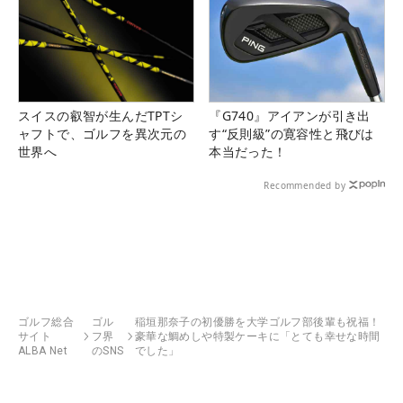
スイスの叡智が生んだTPTシ
『G740』アイアンが引き出
ャフトで、ゴルフを異次元の
す“反則級”の寛容性と飛びは
世界へ
本当だった！
Recommended by
ゴルフ総合
ゴル
稲垣那奈子の初優勝を大学ゴルフ部後輩も祝福！
サイト
フ界
豪華な鯛めしや特製ケーキに「とても幸せな時間
ALBA Net
のSNS
でした」