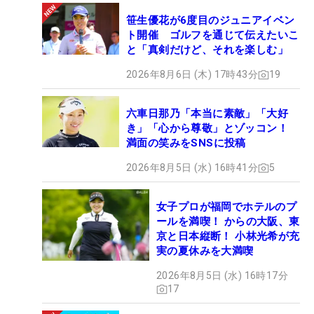
笹生優花が6度目のジュニアイベン
ト開催 ゴルフを通じて伝えたいこ
と「真剣だけど、それを楽しむ」
2026年8月6日 (木) 17時43分
19
六車日那乃「本当に素敵」「大好
き」「心から尊敬」とゾッコン！
満面の笑みをSNSに投稿
2026年8月5日 (水) 16時41分
5
女子プロが福岡でホテルのプ
ールを満喫！ からの大阪、東
京と日本縦断！ 小林光希が充
実の夏休みを大満喫
2026年8月5日 (水) 16時17分
17