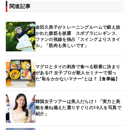
関連記事
金田久美子がトレーニングルームで鍛え抜
かれた腹筋を披露 スポブラにレギンス、
ファンの視線を独占「スイングよりスタイ
ル」「筋肉も美しいです」
マグロとタイの刺身で食べる順番に決まり
がある⁉ 女子プロが新人セミナーで習っ
た“恥をかかないマナー”とは？【食事編】
韓国女子ツアーは美人だらけ！「実力と美
貌を兼ね備えた選りすぐりの10人を写真で
紹介」