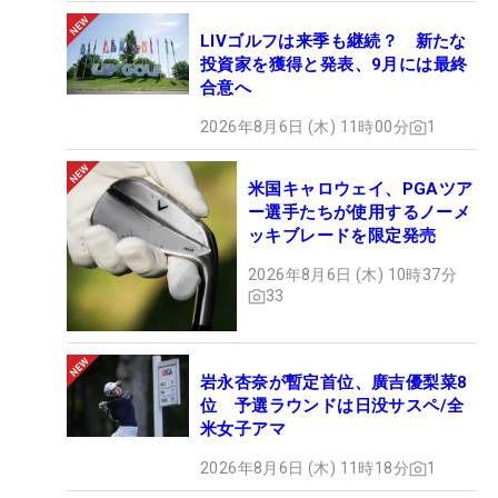
LIVゴルフは来季も継続？ 新たな
投資家を獲得と発表、9月には最終
合意へ
2026年8月6日 (木) 11時00分
1
米国キャロウェイ、PGAツア
ー選手たちが使用するノーメ
ッキブレードを限定発売
2026年8月6日 (木) 10時37分
33
岩永杏奈が暫定首位、廣吉優梨菜8
位 予選ラウンドは日没サスペ/全
米女子アマ
2026年8月6日 (木) 11時18分
1