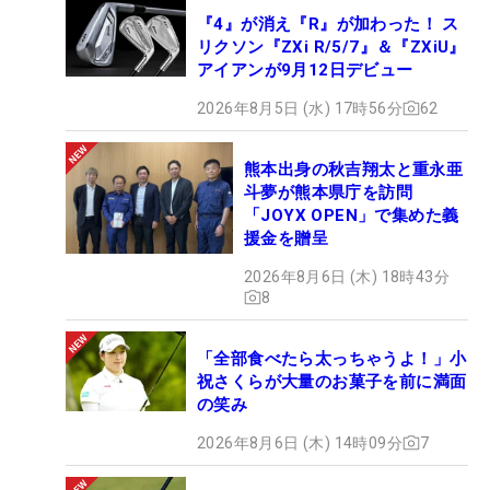
『4』が消え『R』が加わった！ ス
リクソン『ZXi R/5/7』＆『ZXiU』
アイアンが9月12日デビュー
2026年8月5日 (水) 17時56分
62
熊本出身の秋吉翔太と重永亜
斗夢が熊本県庁を訪問
「JOYX OPEN」で集めた義
援金を贈呈
2026年8月6日 (木) 18時43分
8
「全部食べたら太っちゃうよ！」小
祝さくらが大量のお菓子を前に満面
の笑み
2026年8月6日 (木) 14時09分
7