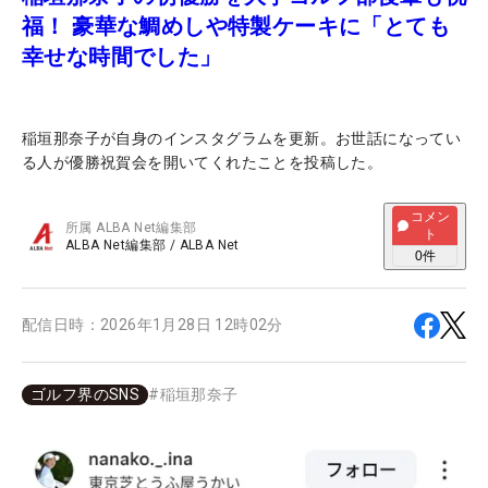
福！ 豪華な鯛めしや特製ケーキに「とても
幸せな時間でした」
稲垣那奈子が自身のインスタグラムを更新。お世話になってい
る人が優勝祝賀会を開いてくれたことを投稿した。
コメン
所属
ALBA Net編集部
ト
ALBA Net編集部
/
ALBA Net
0
件
配信日時：
2026年1月28日 12時02分
ゴルフ界のSNS
#
稲垣那奈子