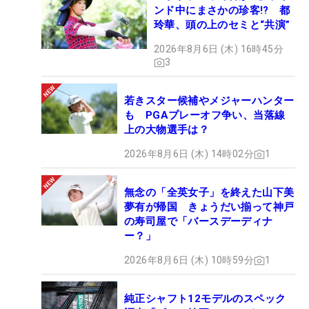
ンド中にまさかの珍客!? 都
玲華、頭の上のセミと“共演”
2026年8月6日 (木) 16時45分
3
若きスター候補やメジャーハンター
も PGAプレーオフ争い、当落線
上の大物選手は？
2026年8月6日 (木) 14時02分
1
無念の「全英女子」を終えた山下美
夢有が帰国 きょうだい揃って神戸
の寿司屋で「バースデーディナ
ー？」
2026年8月6日 (木) 10時59分
1
純正シャフト12モデルのスペック