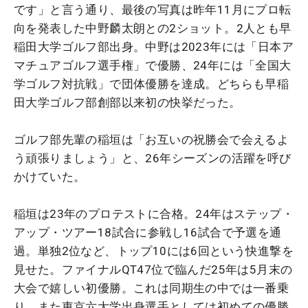
です」と言う通り、最後の写真は昨年11月にプロ転
向を発表した中野麟太朗との2ショット。2人とも早
稲田大学ゴルフ部出身。中野は2023年には「日本ア
マチュアゴルフ選手権」で優勝、24年には「全国大
学ゴルフ対抗戦」で団体優勝を達成。どちらも早稲
田大学ゴルフ部創部以来初の快挙だった。
ゴルフ部先輩の稲垣は「お互いの祝勝会で会えるよ
う頑張りましょう」と、26年シーズンの活躍を呼び
かけていた。
稲垣は23年のプロテストに合格。24年はステップ・
アップ・ツアー18試合に参戦し16試合で予選を通
過。単独2位など、トップ10には6回という快進撃を
見せた。ファイナルQT47位で臨んだ25年は5月末の
大会で嬉しい初優勝。これは同期生の中では一番乗
り。また東京六大学出身選手としては初めての優勝