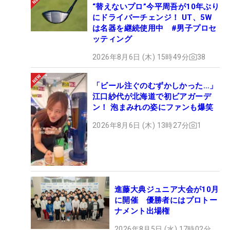
“替えないプロ”今平周吾が10年ぶり
にドライバーチェンジ！ UT、5W
は名器を継続使用中 #男子プロセ
ッティング
2026年8月6日 (木) 15時49分
38
「ビール注ぐのむずかしかった…」
江口紗代が北海道で初ビアガーデ
ン！ 泡まみれの姿にファンも爆笑
2026年8月6日 (木) 13時27分
1
進藤大典ジュニア大会が10月
に開催 優勝者にはプロトー
ナメント出場権
2026年8月5日 (水) 17時02分