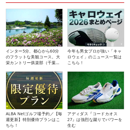
インター5分、都心から60分
今年も男女プロが強い「キャ
のフラットな美観コース。大
ロウェイ」のニュース一覧は
栄カントリー俱楽部（千葉
こちら！
県）
ALBA Netゴルフ場予約／【毎
アディダス『コードカオス
週更新】特別優待プランはこ
27』は強烈な蹴りでパワーを
ちら！
生む