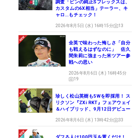
調査「ピンの純正Sフレックスは、
カスタムの6X相当」テーラー、キ
ャロ…もチェック！
2026年8月5日 (水) 16時15分
13
全英で味わった悔しさ「自分
も戦えるはずなのに」 佐久
間朱莉に強まった米ツアー参
戦への思い
2026年8月6日 (木) 16時45分
19
珍しく松山英樹も5Wを即採用！ ス
リクソン『ZXi RKT』フェアウェイ
＆ハイブリッド、9月12日デビュー
2026年8月6日 (木) 13時42分
33
ダフる人は100円玉を置くだけ！