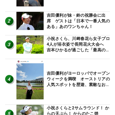
吉田優利が妹・鈴の祝勝会に出
2
席 ゲストは「日本で一番人気の
ある」あのワンちゃん！
小祝さくら、川﨑春花ら女子プロ
3
4人が浴衣姿で長岡花火大会へ
吉本ひかるが過ごした「最高の夏
休み！」
吉田優利がヨーロッパでオープン
4
ウィークを満喫 オーストリアの
人気スポットを歴遊、素敵なお土
産もゲット！
小祝さくらと2サムラウンド！ か
5
らの天ぷら！ からのたこ焼