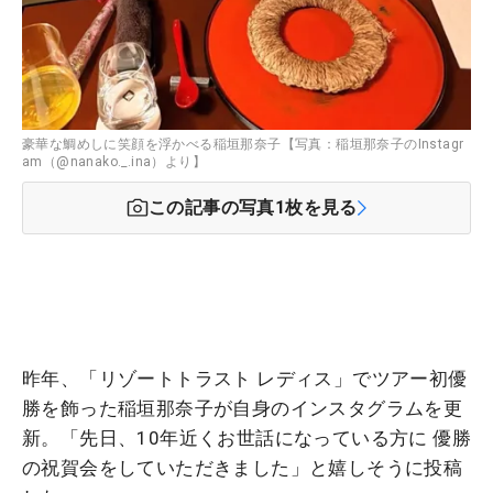
豪華な鯛めしに笑顔を浮かべる稲垣那奈子【写真：稲垣那奈子のInstagr
am（@nanako._.ina）より】
この記事の写真
1
枚を見る
昨年、「リゾートトラスト レディス」でツアー初優
勝を飾った稲垣那奈子が自身のインスタグラムを更
新。「先日、10年近くお世話になっている方に 優勝
の祝賀会をしていただきました」と嬉しそうに投稿