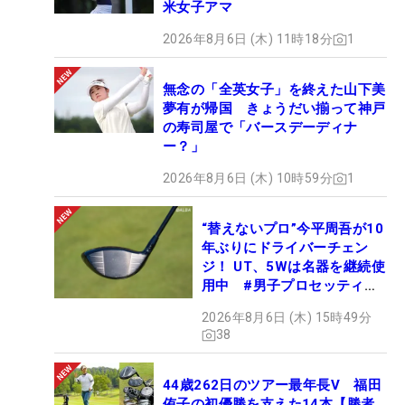
米女子アマ
2026年8月6日 (木) 11時18分
1
無念の「全英女子」を終えた山下美
夢有が帰国 きょうだい揃って神戸
の寿司屋で「バースデーディナ
ー？」
2026年8月6日 (木) 10時59分
1
“替えないプロ”今平周吾が10
年ぶりにドライバーチェン
ジ！ UT、5Wは名器を継続使
用中 #男子プロセッティン
グ
2026年8月6日 (木) 15時49分
38
44歳262日のツアー最年長V 福田
侑子の初優勝を支えた14本【勝者