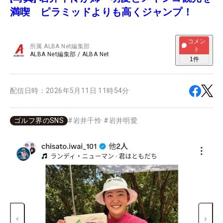
満喫 ピラミッドよりも高くジャンプ！
コメン
所属
ALBA Net編集部
ト
ALBA Net編集部
/
ALBA Net
1
件
配信日時：
2026年5月11日 11時54分
ゴルフ界のSNS
#
岩井千怜
#
岩井明愛