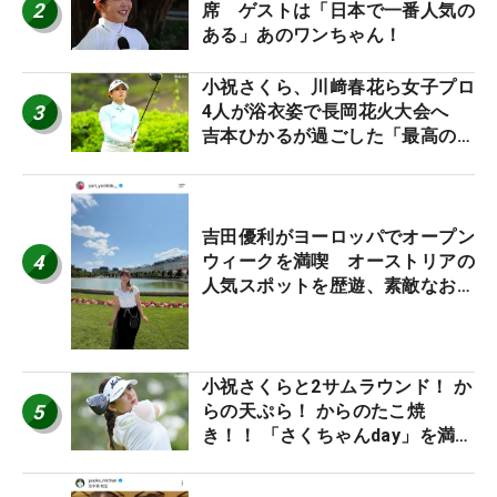
2
席 ゲストは「日本で一番人気の
ある」あのワンちゃん！
小祝さくら、川﨑春花ら女子プロ
3
4人が浴衣姿で長岡花火大会へ
吉本ひかるが過ごした「最高の夏
休み！」
吉田優利がヨーロッパでオープン
4
ウィークを満喫 オーストリアの
人気スポットを歴遊、素敵なお土
産もゲット！
小祝さくらと2サムラウンド！ か
5
らの天ぷら！ からのたこ焼
き！！ 「さくちゃんday」を満喫
した吉本ひかるの福岡遠征最終日