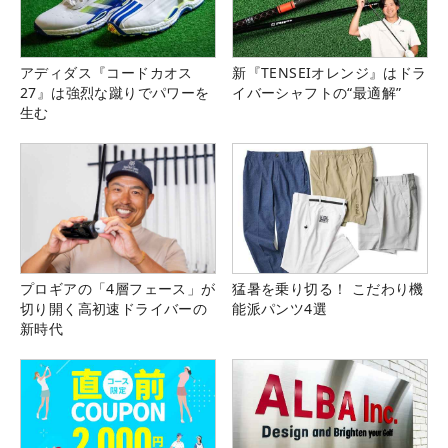
アディダス『コードカオス
新『TENSEIオレンジ』はドラ
27』は強烈な蹴りでパワーを
イバーシャフトの“最適解”
生む
プロギアの「4層フェース」が
猛暑を乗り切る！ こだわり機
切り開く高初速ドライバーの
能派パンツ4選
新時代