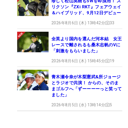
珍しく松山英樹も5Wを即採用！ ス
リクソン『ZXi RKT』フェアウェイ
＆ハイブリッド、9月12日デビュー
2026年8月6日 (木) 13時42分
33
全英より国内を選んだ河本結 女王
レースで離されるも桑木志帆のVに
「刺激をもらいました」
2026年8月6日 (木) 15時45分
19
青木瀬令奈が木梨憲武&所ジョージ
とラジオで共演！ からの、そのま
まゴルフへ「ずーーーーっと笑って
ました」
2026年8月5日 (水) 13時14分
5