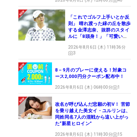
2026年8月6日 (木) 12時00分
40
「これでゴルフ上手いとか反
則」 晴れ渡った緑の丘を散歩
する金澤志奈、抜群のスタイ
ルに「8頭身！」「可愛いに
も程がある」
2026年8月6日 (木) 11時36分
3
8－9月のプレーに使える！対象コ
ース2,000円分クーポン配布中！
2026年8月6日 (木) 06時00分
1
改名が呼び込んだ悲願の初V！ 苦節
を乗り越えた美女イ・ユルリンは、
同姓同名7人の混戦から這い上がっ
た“新星ヒロイン”
2026年8月6日 (木) 11時30分
15