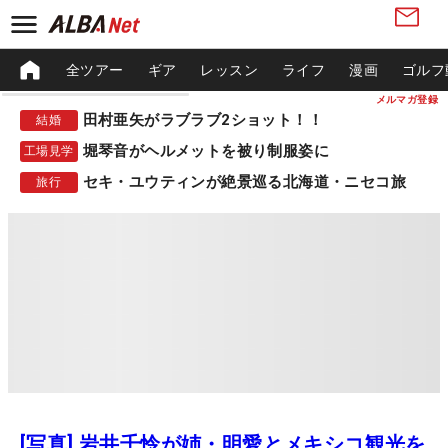
全ツアー
ギア
レッスン
ライフ
漫画
ゴルフ
メルマガ登録
田村亜矢がラブラブ2ショット！！
結婚
堀琴音がヘルメットを被り制服姿に
工場見学
セキ・ユウティンが絶景巡る北海道・ニセコ旅
旅行
[写真] 岩井千怜が姉・明愛とメキシコ観光を