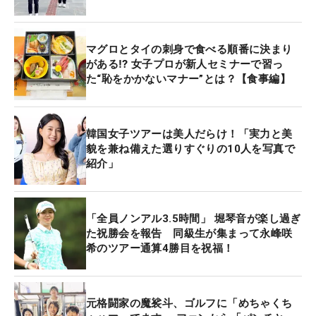
マグロとタイの刺身で食べる順番に決まり
がある⁉ 女子プロが新人セミナーで習っ
た“恥をかかないマナー”とは？【食事編】
韓国女子ツアーは美人だらけ！「実力と美
貌を兼ね備えた選りすぐりの10人を写真で
紹介」
「全員ノンアル3.5時間」 堀琴音が楽し過ぎ
た祝勝会を報告 同級生が集まって永峰咲
希のツアー通算4勝目を祝福！
元格闘家の魔裟斗、ゴルフに「めちゃくち