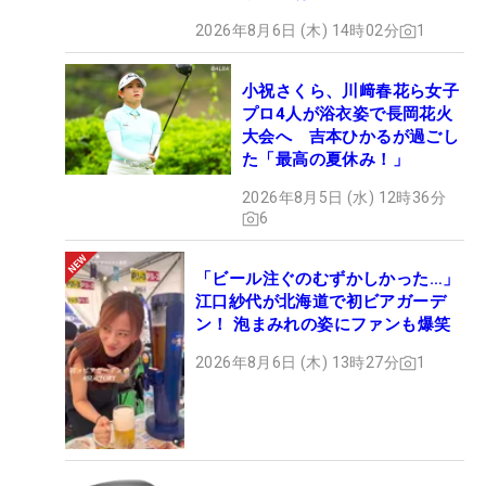
2026年8月6日 (木) 14時02分
1
小祝さくら、川﨑春花ら女子
プロ4人が浴衣姿で長岡花火
大会へ 吉本ひかるが過ごし
た「最高の夏休み！」
2026年8月5日 (水) 12時36分
6
「ビール注ぐのむずかしかった…」
江口紗代が北海道で初ビアガーデ
ン！ 泡まみれの姿にファンも爆笑
2026年8月6日 (木) 13時27分
1