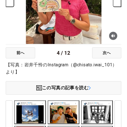
4
/
12
前へ
次へ
【写真：岩井千怜のInstagram（@chisato.iwai_101）
より】
この写真の記事を読む