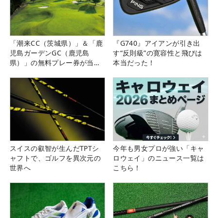
「潮来CC（茨城県）」＆「鹿
『G740』アイアンが引き出
児島ガーデンGC（鹿児島
す“反則級”の寛容性と飛びは
県）」の無料プレー券が当た
本当だった！
る！！
スイスの叡智が生んだTPTシ
今年も男女プロが強い「キャ
ャフトで、ゴルフを異次元の
ロウェイ」のニュース一覧は
世界へ
こちら！