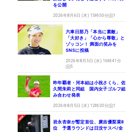
を公開
2026年8月6日 (木) 15時50分
1
六車日那乃「本当に素敵」
「大好き」「心から尊敬」と
ゾッコン！ 満面の笑みを
SNSに投稿
2026年8月5日 (水) 16時41分
5
昨年覇者・河本結は小祝さくら、佐
久間朱莉と同組 国内女子ゴルフ組
み合わせ発表
2026年8月5日 (水) 12時20分
1
岩永杏奈が暫定首位、廣吉優梨菜8
位 予選ラウンドは日没サスペ/全