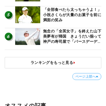
「全部食べたら太っちゃうよ！」
5
小祝さくらが大量のお菓子を前に
満面の笑み
無念の「全英女子」を終えた山下
6
美夢有が帰国 きょうだい揃って
神戸の寿司屋で「バースデーディ
ナー？」
ランキングをもっと見る
ページ上部へ
オススメの記事