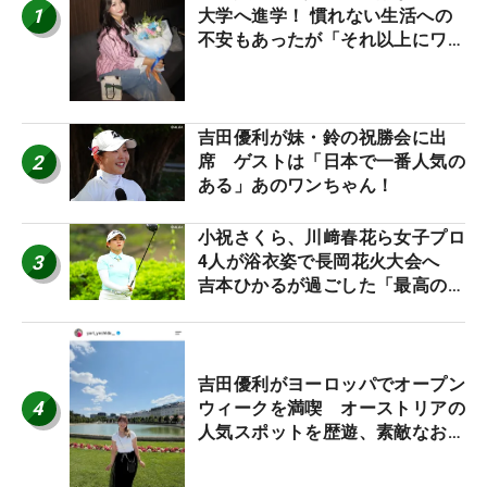
1
大学へ進学！ 慣れない生活への
不安もあったが「それ以上にワク
ワクしています」
吉田優利が妹・鈴の祝勝会に出
2
席 ゲストは「日本で一番人気の
ある」あのワンちゃん！
小祝さくら、川﨑春花ら女子プロ
3
4人が浴衣姿で長岡花火大会へ
吉本ひかるが過ごした「最高の夏
休み！」
吉田優利がヨーロッパでオープン
4
ウィークを満喫 オーストリアの
人気スポットを歴遊、素敵なお土
産もゲット！