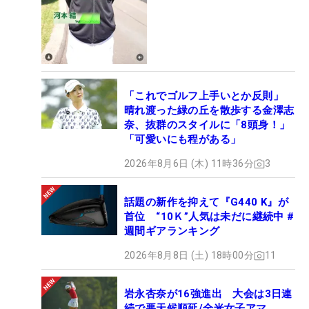
「これでゴルフ上手いとか反則」
晴れ渡った緑の丘を散歩する金澤志
奈、抜群のスタイルに「8頭身！」
「可愛いにも程がある」
2026年8月6日 (木) 11時36分
3
話題の新作を抑えて『G440 K』が
首位 “10Ｋ”人気は未だに継続中 #
週間ギアランキング
2026年8月8日 (土) 18時00分
11
岩永杏奈が16強進出 大会は3日連
続で悪天候順延/全米女子アマ