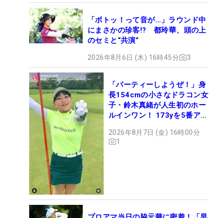
「ボトッ！って音が…」ラウンド中
にまさかの珍客!? 都玲華、頭の上
のセミと“共演”
2026年8月6日 (木) 16時45分
3
「パーティーしようぜ！」身
長154cmの小さなドラコン女
子・鈴木真緒が人生初のホー
ルインワン！ 173yを5番アイ
アンで会心のショット
2026年8月7日 (金) 16時00分
1
プロアマ当日の脇元華に密着！「早