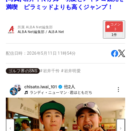
満喫 ピラミッドよりも高くジャンプ！
コメン
所属
ALBA Net編集部
ト
ALBA Net編集部
/
ALBA Net
1
件
配信日時：
2026年5月11日 11時54分
ゴルフ界のSNS
#
岩井千怜
#
岩井明愛