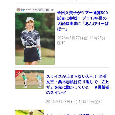
金田久美子がツアー通算500
試合に参戦！ プロ18年目の
大記録達成に「あんびりーば
ぼー」
2026年8月7日 (金) 11時25分
19
スライスが止まらない人へ！ 全英
女王・桑木志帆は切り返しで「左ヒ
ザ」を先に動かしていた #優勝者
のスイング
2026年8月8日 (土) 12時00分
32