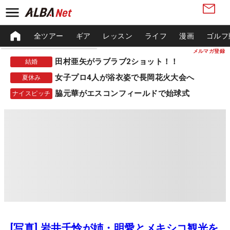
全ツアー
ギア
レッスン
ライフ
漫画
ゴルフ
メルマガ登録
田村亜矢がラブラブ2ショット！！
結婚
女子プロ4人が浴衣姿で長岡花火大会へ
夏休み
脇元華がエスコンフィールドで始球式
ナイスピッチ
[写真] 岩井千怜が姉・明愛とメキシコ観光を