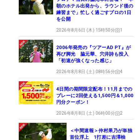
朝のホテル出発から、ラウンド後の
練習まで」忙しく過ごすプロの1日
を公開
2026年8月6日 (木) 15時50分
1
2006年発売の『ツアーAD PT』が
再び脚光 脇元華、穴井詩も投入
「初速が強くなった感じ」
2026年8月8日 (土) 08時56分
4
4日間の期間限定配布！11月までの
プレーに2回使える1,500円＆1,000
円分クーポン！
2026年8月8日 (土) 06時00分
2
＜中間速報＞仲村果乃が単独
首位浮上 1打差に吉澤柚