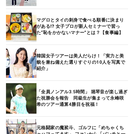
マグロとタイの刺身で食べる順番に決まり
がある⁉ 女子プロが新人セミナーで習っ
た“恥をかかないマナー”とは？【食事編】
韓国女子ツアーは美人だらけ！「実力と美
貌を兼ね備えた選りすぐりの10人を写真で
紹介」
「全員ノンアル3.5時間」 堀琴音が楽し過ぎ
た祝勝会を報告 同級生が集まって永峰咲
希のツアー通算4勝目を祝福！
元格闘家の魔裟斗、ゴルフに「めちゃくち