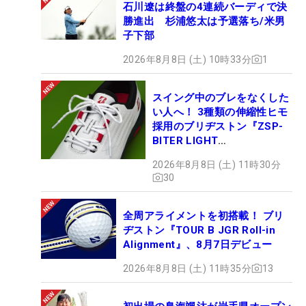
石川遼は終盤の4連続バーディで決
勝進出 杉浦悠太は予選落ち/米男
子下部
2026年8月8日 (土) 10時33分
1
スイング中のブレをなくした
い人へ！ 3種類の伸縮性ヒモ
採用のブリヂストン『ZSP-
BITER LIGHT
MAGICLACE』、8月8日デビ
2026年8月8日 (土) 11時30分
ュー
30
全周アライメントを初搭載！ ブリ
ヂストン『TOUR B JGR Roll-in
Alignment』、8月7日デビュー
2026年8月8日 (土) 11時35分
13