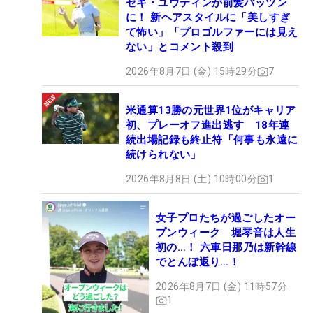
セキ・ユウティンが前髪パッツン
に！ 新ヘアスタイルに「美しすぎ
て怖い」「プロゴルファーには見え
ない」とコメント殺到
2026年8月7日 (金) 15時29分
7
米通算13勝の元世界1位がキャリア
初、プレーオフ進出逃す 18年連
続出場記録も終止符「何事も永遠に
続けられない」
2026年8月8日 (土) 10時00分
1
女子プロたちが過ごしたオー
プンウィーク 堀琴音は人生
初の…！ 六車日那乃は新幹線
でとんぼ返り…！
2026年8月7日 (金) 11時57分
1