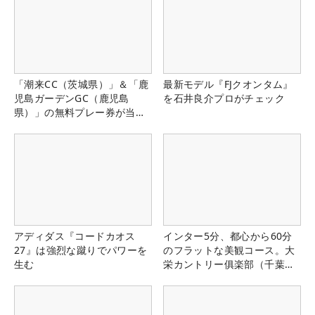
「潮来CC（茨城県）」＆「鹿
最新モデル『FJクオンタム』
児島ガーデンGC（鹿児島
を石井良介プロがチェック
県）」の無料プレー券が当た
る！！
アディダス『コードカオス
インター5分、都心から60分
27』は強烈な蹴りでパワーを
のフラットな美観コース。大
生む
栄カントリー俱楽部（千葉
県）