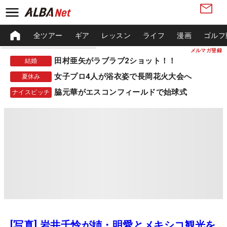
全ツアー
ギア
レッスン
ライフ
漫画
ゴルフ
メルマガ登録
田村亜矢がラブラブ2ショット！！
結婚
女子プロ4人が浴衣姿で長岡花火大会へ
夏休み
脇元華がエスコンフィールドで始球式
ナイスピッチ
[写真] 岩井千怜が姉・明愛とメキシコ観光を