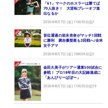
「61」マークのホスラーは勝てば
70人抜き！ 大逆転プレーオフ進
出なるか
2026年8月7日 (金) 11時30分
1
首位通過の岩永杏奈がマッチ1回戦
に勝利 廣吉優梨菜も2回戦へ/全米
女子アマ
2026年8月7日 (金) 10時04分
1
金田久美子がツアー通算500試合に
参戦！ プロ18年目の大記録達成に
「あんびりーばぼー」
2026年8月7日 (金) 11時25分
19