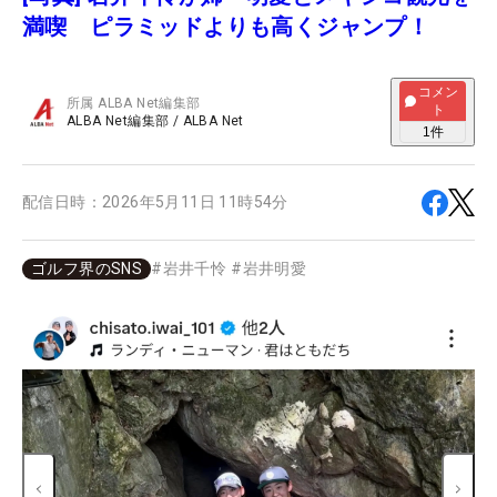
満喫 ピラミッドよりも高くジャンプ！
コメン
所属
ALBA Net編集部
ト
ALBA Net編集部
/
ALBA Net
1
件
配信日時：
2026年5月11日 11時54分
ゴルフ界のSNS
#
岩井千怜
#
岩井明愛