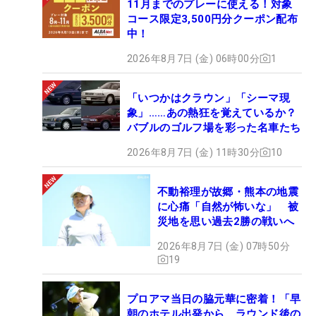
11月までのプレーに使える！対象
コース限定3,500円分クーポン配布
中！
2026年8月7日 (金) 06時00分
1
「いつかはクラウン」「シーマ現
象」……あの熱狂を覚えているか？
バブルのゴルフ場を彩った名車たち
2026年8月7日 (金) 11時30分
10
不動裕理が故郷・熊本の地震
に心痛「自然が怖いな」 被
災地を思い過去2勝の戦いへ
2026年8月7日 (金) 07時50分
19
プロアマ当日の脇元華に密着！「早
朝のホテル出発から、ラウンド後の