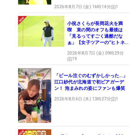
2026年8月7日 (金) 16時14分
1
小祝さくらが長岡花火を満
喫 束の間のオフも最後は
「見るってすごく過酷だな
ぁ」【女子ツアーの“ヒトネ
タ”】
2026年8月7日 (金) 09時29分
19
「ビール注ぐのむずかしかった…」
江口紗代が北海道で初ビアガーデ
ン！ 泡まみれの姿にファンも爆笑
2026年8月6日 (木) 13時27分
1