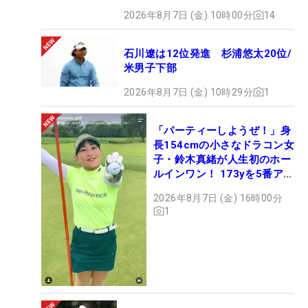
2026年8月7日 (金) 10時00分
14
石川遼は12位発進 杉浦悠太20位/
米男子下部
2026年8月7日 (金) 10時29分
1
「パーティーしようぜ！」身
長154cmの小さなドラコン女
子・鈴木真緒が人生初のホー
ルインワン！ 173yを5番アイ
アンで会心のショット
2026年8月7日 (金) 16時00分
1