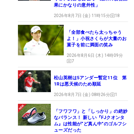
果にかなりの意外性」
2026年8月7日 (金) 11時15分
18
「全部食べたら太っちゃう
よ！」小祝さくらが大量のお
菓子を前に満面の笑み
2026年8月6日 (木) 14時09分
7
松山英樹は5アンダー暫定11位 第
1Rは悪天候のため順延
2026年8月7日 (金) 08時26分
1
「フワフワ」と「しっかり」の絶妙
なバランス！ 新しい『FJクオンタ
ム』は性能が“ど真ん中”のゴルフシ
ューズだった