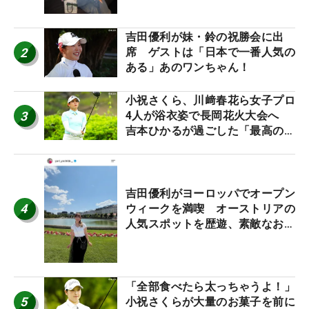
吉田優利が妹・鈴の祝勝会に出
2
席 ゲストは「日本で一番人気の
ある」あのワンちゃん！
小祝さくら、川﨑春花ら女子プロ
3
4人が浴衣姿で長岡花火大会へ
吉本ひかるが過ごした「最高の夏
休み！」
吉田優利がヨーロッパでオープン
4
ウィークを満喫 オーストリアの
人気スポットを歴遊、素敵なお土
産もゲット！
「全部食べたら太っちゃうよ！」
5
小祝さくらが大量のお菓子を前に