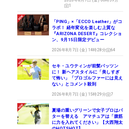
2026年8月7日 (金) 06時59分
1
「PING」×「ECCO Leather」がコ
ラボ！ 経年変化を楽しむ上質な
『ARIZONA DESERT』コレクショ
ン、9月15日限定デビュー
2026年8月7日 (金) 14時28分
64
セキ・ユウティンが前髪パッツン
に！ 新ヘアスタイルに「美しすぎ
て怖い」「プロゴルファーには見え
ない」とコメント殺到
2026年8月7日 (金) 15時29分
7
夏場の重いグリーンで女子プロはパ
ターを替える アマチュアは「腹筋
に力を入れてください」【大西翔太
のHOTSHOT】