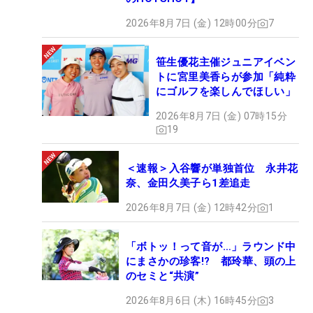
2026年8月7日 (金) 12時00分
7
笹生優花主催ジュニアイベン
トに宮里美香らが参加「純粋
にゴルフを楽しんでほしい」
2026年8月7日 (金) 07時15分
19
＜速報＞入谷響が単独首位 永井花
奈、金田久美子ら1差追走
2026年8月7日 (金) 12時42分
1
「ボトッ！って音が…」ラウンド中
にまさかの珍客!? 都玲華、頭の上
のセミと“共演”
2026年8月6日 (木) 16時45分
3