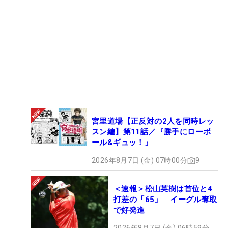
宮里道場【正反対の2人を同時レッ
スン編】第11話／『勝手にローボ
ール&ギュッ！』
2026年8月7日 (金) 07時00分
9
＜速報＞松山英樹は首位と4
打差の「65」 イーグル奪取
で好発進