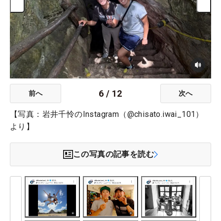
6
/
12
前へ
次へ
【写真：岩井千怜のInstagram（@chisato.iwai_101）
より】
この写真の記事を読む