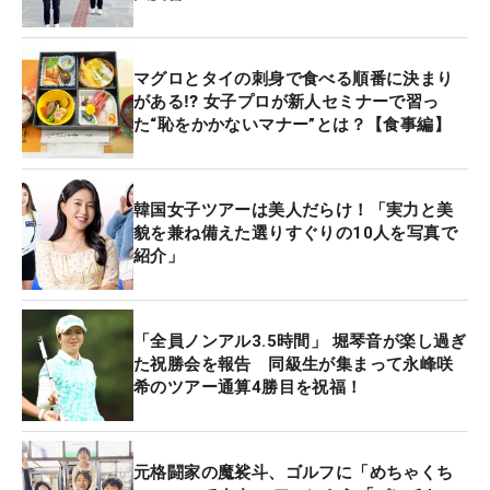
マグロとタイの刺身で食べる順番に決まり
がある⁉ 女子プロが新人セミナーで習っ
た“恥をかかないマナー”とは？【食事編】
韓国女子ツアーは美人だらけ！「実力と美
貌を兼ね備えた選りすぐりの10人を写真で
紹介」
「全員ノンアル3.5時間」 堀琴音が楽し過ぎ
た祝勝会を報告 同級生が集まって永峰咲
希のツアー通算4勝目を祝福！
元格闘家の魔裟斗、ゴルフに「めちゃくち