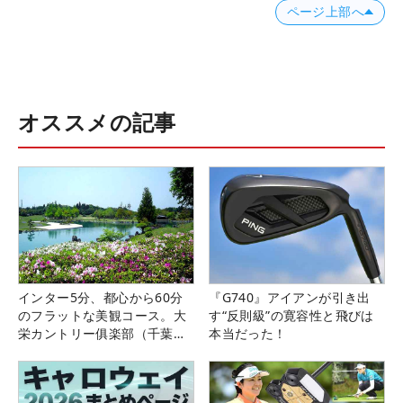
ページ上部へ
オススメの記事
インター5分、都心から60分
『G740』アイアンが引き出
のフラットな美観コース。大
す“反則級”の寛容性と飛びは
栄カントリー俱楽部（千葉
本当だった！
県）