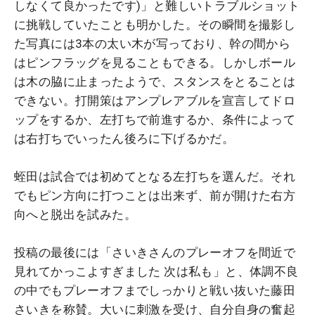
しなくて良かったです)」と難しいトラブルショット
に挑戦していたことも明かした。その瞬間を撮影し
た写真には3本の太い木が写っており、幹の間から
はピンフラッグを見ることもできる。しかしボール
は木の脇に止まったようで、スタンスをとることは
できない。打開策はアンプレアブルを宣言してドロ
ップをするか、左打ちで前進するか、条件によって
は右打ちでいったん後ろに下げるかだ。
蛭田は試合では初めてとなる左打ちを選んだ。それ
でもピン方向に打つことは出来ず、前が開けた右方
向へと脱出を試みた。
投稿の最後には「さいきさんのプレーオフを間近で
見れてかっこよすぎました 次は私も」と、体調不良
の中でもプレーオフまでしっかりと戦い抜いた藤田
さいきを称賛。大いに刺激を受け、自分自身の奮起