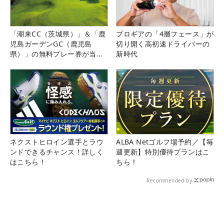
「潮来CC（茨城県）」＆「鹿
プロギアの「4層フェース」が
児島ガーデンGC（鹿児島
切り開く高初速ドライバーの
県）」の無料プレー券が当た
新時代
る！！
ネクストヒロイン選手とラウ
ALBA Netゴルフ場予約／【毎
ンドできるチャンス！詳しく
週更新】特別優待プランはこ
はこちら！
ちら！
Recommended by