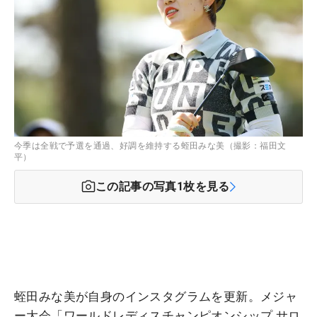
今季は全戦で予選を通過、好調を維持する蛭田みな美（撮影：福田文
平）
この記事の写真
1
枚を見る
蛭田みな美が自身のインスタグラムを更新。メジャ
ー大会「ワールドレディスチャンピオンシップ サロ