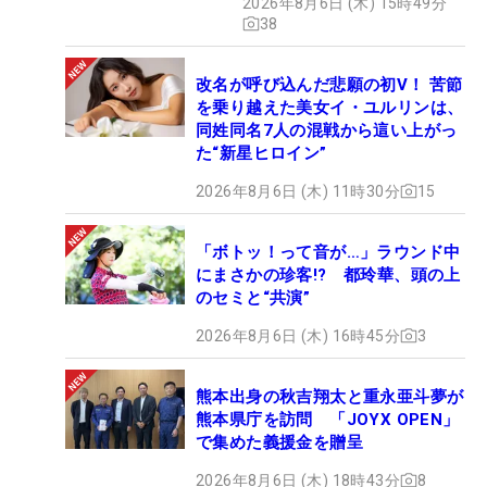
2026年8月6日 (木) 15時49分
38
改名が呼び込んだ悲願の初V！ 苦節
を乗り越えた美女イ・ユルリンは、
同姓同名7人の混戦から這い上がっ
た“新星ヒロイン”
2026年8月6日 (木) 11時30分
15
「ボトッ！って音が…」ラウンド中
にまさかの珍客!? 都玲華、頭の上
のセミと“共演”
2026年8月6日 (木) 16時45分
3
熊本出身の秋吉翔太と重永亜斗夢が
熊本県庁を訪問 「JOYX OPEN」
で集めた義援金を贈呈
2026年8月6日 (木) 18時43分
8