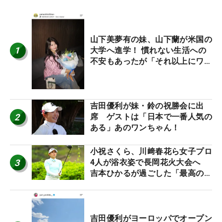
山下美夢有の妹、山下蘭が米国の
1
大学へ進学！ 慣れない生活への
不安もあったが「それ以上にワク
ワクしています」
吉田優利が妹・鈴の祝勝会に出
2
席 ゲストは「日本で一番人気の
ある」あのワンちゃん！
小祝さくら、川﨑春花ら女子プロ
3
4人が浴衣姿で長岡花火大会へ
吉本ひかるが過ごした「最高の夏
休み！」
吉田優利がヨーロッパでオープン