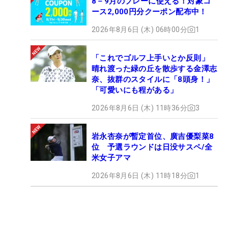
8－9月のプレーに使える！対象コ
ース2,000円分クーポン配布中！
2026年8月6日 (木) 06時00分
1
「これでゴルフ上手いとか反則」
晴れ渡った緑の丘を散歩する金澤志
奈、抜群のスタイルに「8頭身！」
「可愛いにも程がある」
2026年8月6日 (木) 11時36分
3
岩永杏奈が暫定首位、廣吉優梨菜8
位 予選ラウンドは日没サスペ/全
米女子アマ
2026年8月6日 (木) 11時18分
1