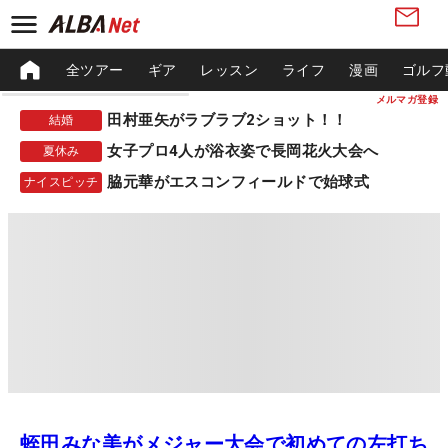
全ツアー
ギア
レッスン
ライフ
漫画
ゴルフ
メルマガ登録
田村亜矢がラブラブ2ショット！！
結婚
女子プロ4人が浴衣姿で長岡花火大会へ
夏休み
脇元華がエスコンフィールドで始球式
ナイスピッチ
蛭田みな美がメジャー大会で初めての左打ち