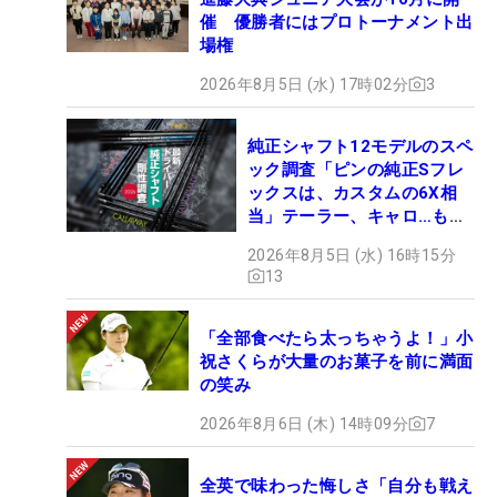
催 優勝者にはプロトーナメント出
場権
2026年8月5日 (水) 17時02分
3
純正シャフト12モデルのスペ
ック調査「ピンの純正Sフレ
ックスは、カスタムの6X相
当」テーラー、キャロ…もチ
ェック！
2026年8月5日 (水) 16時15分
13
「全部食べたら太っちゃうよ！」小
祝さくらが大量のお菓子を前に満面
の笑み
2026年8月6日 (木) 14時09分
7
全英で味わった悔しさ「自分も戦え