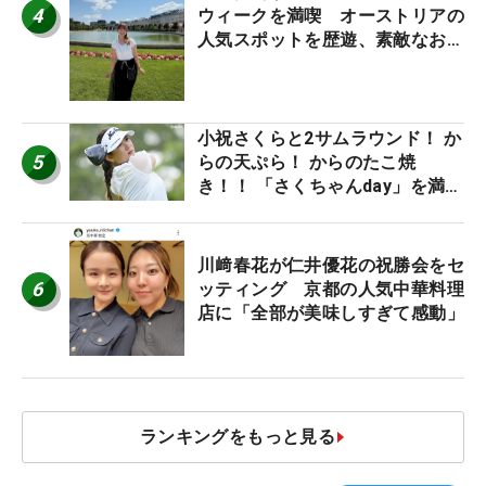
4
ウィークを満喫 オーストリアの
人気スポットを歴遊、素敵なお土
産もゲット！
小祝さくらと2サムラウンド！ か
5
らの天ぷら！ からのたこ焼
き！！ 「さくちゃんday」を満喫
した吉本ひかるの福岡遠征最終日
川﨑春花が仁井優花の祝勝会をセ
6
ッティング 京都の人気中華料理
店に「全部が美味しすぎて感動」
ランキングをもっと見る