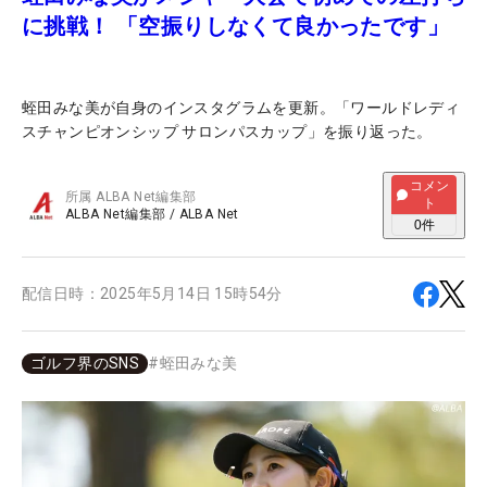
に挑戦！ 「空振りしなくて良かったです」
蛭田みな美が自身のインスタグラムを更新。「ワールドレディ
スチャンピオンシップ サロンパスカップ」を振り返った。
コメン
所属
ALBA Net編集部
ト
ALBA Net編集部
/
ALBA Net
0
件
配信日時：
2025年5月14日 15時54分
ゴルフ界のSNS
#
蛭田みな美