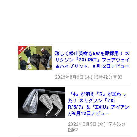
珍しく松山英樹も5Wを即採用！ ス
リクソン『ZXi RKT』フェアウェイ
＆ハイブリッド、9月12日デビュー
2026年8月6日 (木) 13時42分
33
『4』が消え『R』が加わっ
た！ スリクソン『ZXi
R/5/7』＆『ZXiU』アイアン
が9月12日デビュー
2026年8月5日 (水) 17時56分
62