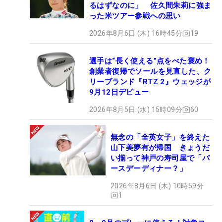
るはずなのに」 佐久間朱莉に強ま
った米ツアー参戦への思い
2026年8月6日 (木) 16時45分
19
選手は“長く使える”点をべた褒め！
創業者復帰でソールを見直した、ク
リーブランド『RTZ 2』ウェッジが
9月12日デビュー
2026年8月5日 (水) 15時09分
60
無念の「全英女子」を終えた
山下美夢有が帰国 きょうだ
い揃って神戸の寿司屋で「バ
ースデーディナー？」
2026年8月6日 (木) 10時59分
1