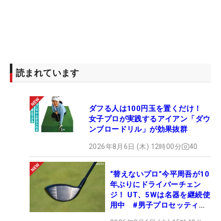
読まれています
ダフる人は100円玉を置くだけ！
女子プロが実践するアイアン「ダウ
ンブロードリル」が効果抜群
2026年8月6日 (木) 12時00分
40
“替えないプロ”今平周吾が10
年ぶりにドライバーチェン
ジ！ UT、5Wは名器を継続使
用中 #男子プロセッティン
グ