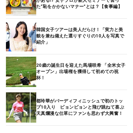
がある⁉ 女子プロが新人セミナーで習っ
た“恥をかかないマナー”とは？【食事編】
韓国女子ツアーは美人だらけ！「実力と美
貌を兼ね備えた選りすぐりの10人を写真で
紹介」
20歳の誕生日を迎えた馬場咲希 「全米女子
オープン」出場権を獲得して初めての祝
杯！
都玲華がバーディフィニッシュで初のトッ
プ10入り ピョンピョンと飛び跳ねて喜ぶ
天真爛漫な仕草にファンも思わず大興奮！