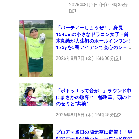
2026年8月9日 (日) 07時35分
1
「パーティーしようぜ！」身長
154cmの小さなドラコン女子・鈴
木真緒が人生初のホールインワン！
173yを5番アイアンで会心のショッ
ト
2026年8月7日 (金) 16時00分
1
「ボトッ！って音が…」ラウンド中
にまさかの珍客!? 都玲華、頭の上
のセミと“共演”
2026年8月6日 (木) 16時45分
3
プロアマ当日の脇元華に密着！「早
朝のホテル出発から、ラウンド後の