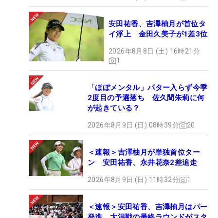
安田祐香、吉澤柚月が首位タ
イ浮上 金田久美子が1差3位
2026年8月8日 (土) 16時21分
1
「ほぼメンタル」パター入らず今季
2度目の予選落ち 佐久間朱莉に何
が起きている？
2026年8月9日 (日) 08時39分
20
＜速報＞吉澤柚月が単独首位ター
ン 安田祐香、永井花奈2差追走
2026年8月9日 (日) 11時32分
1
＜速報＞安田祐香、吉澤柚月はパー
発進 大混戦の最終ラウンドがスタ