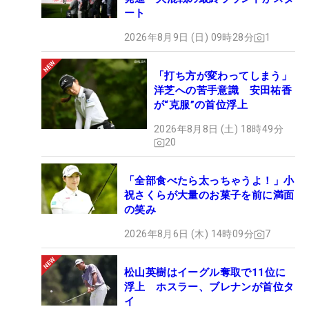
ート
2026年8月9日 (日) 09時28分
1
「打ち方が変わってしまう」
洋芝への苦手意識 安田祐香
が“克服”の首位浮上
2026年8月8日 (土) 18時49分
20
「全部食べたら太っちゃうよ！」小
祝さくらが大量のお菓子を前に満面
の笑み
2026年8月6日 (木) 14時09分
7
松山英樹はイーグル奪取で11位に
浮上 ホスラー、ブレナンが首位タ
イ