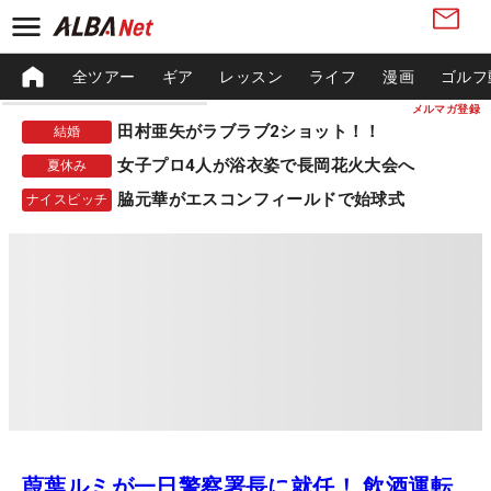
全ツアー
ギア
レッスン
ライフ
漫画
ゴルフ
メルマガ登録
田村亜矢がラブラブ2ショット！！
結婚
女子プロ4人が浴衣姿で長岡花火大会へ
夏休み
脇元華がエスコンフィールドで始球式
ナイスピッチ
葭葉ルミが一日警察署長に就任！ 飲酒運転