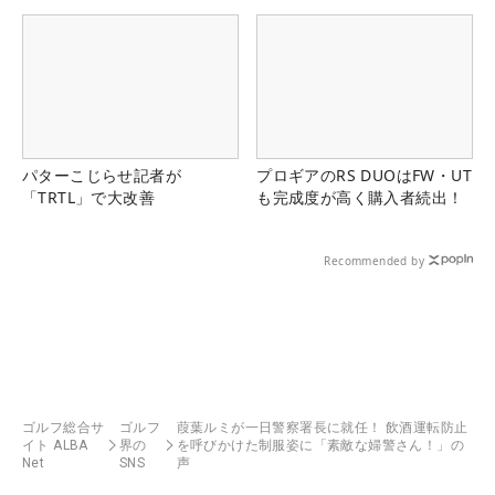
パターこじらせ記者が
プロギアのRS DUOはFW・UT
「TRTL」で大改善
も完成度が高く購入者続出！
Recommended by
ゴルフ総合サ
ゴルフ
葭葉ルミが一日警察署長に就任！ 飲酒運転防止
イト ALBA
界の
を呼びかけた制服姿に「素敵な婦警さん！」の
Net
SNS
声