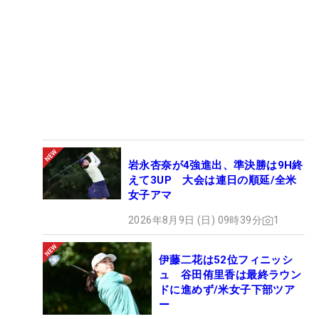
岩永杏奈が4強進出、準決勝は9H終
えて3UP 大会は連日の順延/全米
女子アマ
2026年8月9日 (日) 09時39分
1
伊藤二花は52位フィニッシ
ュ 谷田侑里香は最終ラウン
ドに進めず/米女子下部ツア
ー