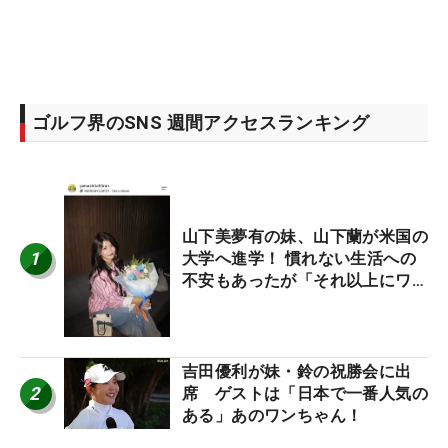
ゴルフ界のSNS 週間アクセスランキング
山下美夢有の妹、山下蘭が米国の
1
大学へ進学！ 慣れない生活への
不安もあったが「それ以上にワク
ワクしています」
吉田優利が妹・鈴の祝勝会に出
2
席 ゲストは「日本で一番人気の
ある」あのワンちゃん！