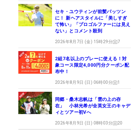
セキ・ユウティンが前髪パッツン
に！ 新ヘアスタイルに「美しすぎ
て怖い」「プロゴルファーには見え
ない」とコメント殺到
2026年8月7日 (金) 15時29分
7
2組7名以上のプレーに使える！対
象コース限定4,000円分クーポン配
布中！
2026年8月9日 (日) 06時00分
1
同郷・桑木志帆は「雲の上の存
在」 小林光希が全英女王のキャデ
ィとツアー初Vへ
2026年8月9日 (日) 08時03分
20