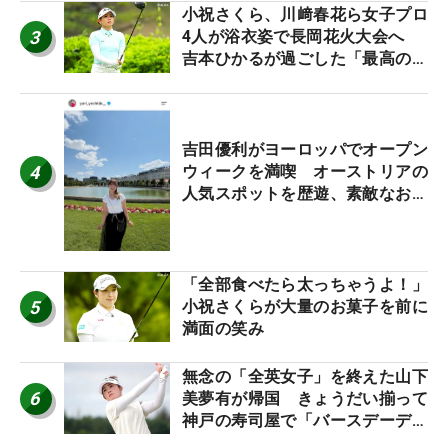
小祝さくら、川﨑春花ら女子プロ
3
4人が浴衣姿で長岡花火大会へ
吉本ひかるが過ごした「最高の夏
休み！」
吉田優利がヨーロッパでオープン
4
ウィークを満喫 オーストリアの
人気スポットを歴遊、素敵なお土
産もゲット！
「全部食べたら太っちゃうよ！」
5
小祝さくらが大量のお菓子を前に
満面の笑み
無念の「全英女子」を終えた山下
6
美夢有が帰国 きょうだい揃って
神戸の寿司屋で「バースデーディ
ナー？」