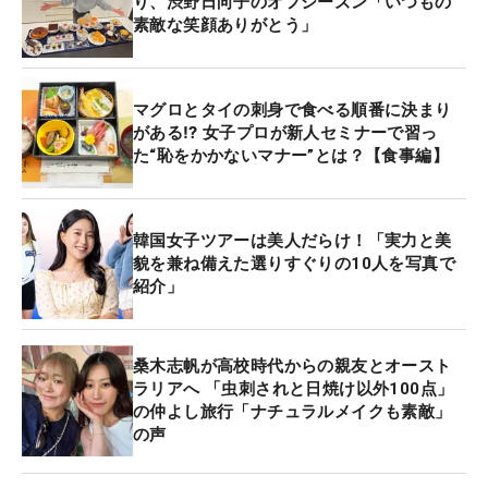
り、渋野日向子のオフシーズン「いつもの
素敵な笑顔ありがとう」
マグロとタイの刺身で食べる順番に決まり
がある⁉ 女子プロが新人セミナーで習っ
た“恥をかかないマナー”とは？【食事編】
韓国女子ツアーは美人だらけ！「実力と美
貌を兼ね備えた選りすぐりの10人を写真で
紹介」
桑木志帆が高校時代からの親友とオースト
ラリアへ 「虫刺されと日焼け以外100点」
の仲よし旅行「ナチュラルメイクも素敵」
の声