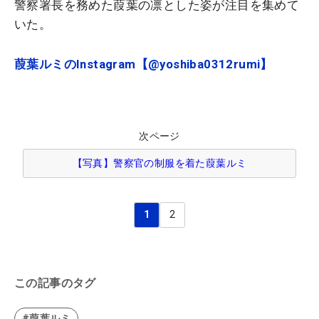
警察署長を務めた葭葉の凛とした姿が注目を集めて
いた。
葭葉ルミのInstagram【@yoshiba0312rumi】
次ページ
【写真】警察官の制服を着た葭葉ルミ
1
2
この記事のタグ
#葭葉ルミ