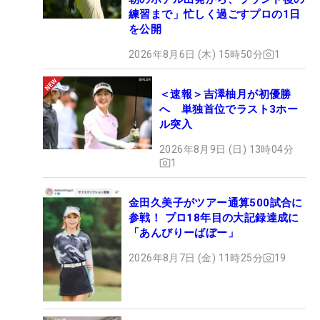
練習まで」忙しく過ごすプロの1日
を公開
2026年8月6日 (木) 15時50分
1
＜速報＞吉澤柚月が初優勝
へ 単独首位でラスト3ホー
ル突入
2026年8月9日 (日) 13時04分
1
金田久美子がツアー通算500試合に
参戦！ プロ18年目の大記録達成に
「あんびりーばぼー」
2026年8月7日 (金) 11時25分
19