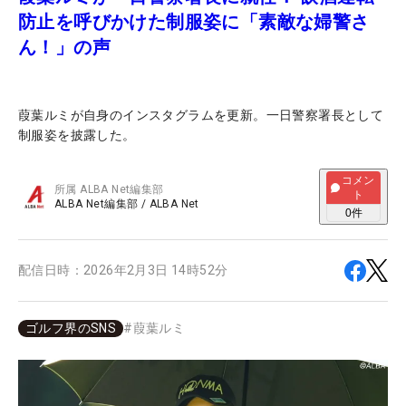
防止を呼びかけた制服姿に「素敵な婦警さ
ん！」の声
葭葉ルミが自身のインスタグラムを更新。一日警察署長として
制服姿を披露した。
コメン
所属
ALBA Net編集部
ト
ALBA Net編集部
/
ALBA Net
0
件
配信日時：
2026年2月3日 14時52分
ゴルフ界のSNS
#
葭葉ルミ