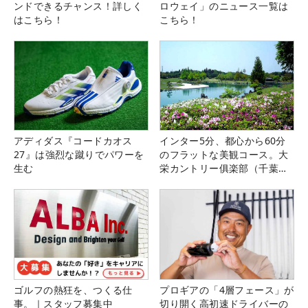
ンドできるチャンス！詳しく
ロウェイ」のニュース一覧は
はこちら！
こちら！
アディダス『コードカオス
インター5分、都心から60分
27』は強烈な蹴りでパワーを
のフラットな美観コース。大
生む
栄カントリー俱楽部（千葉
県）
ゴルフの熱狂を、つくる仕
プロギアの「4層フェース」が
事。｜スタッフ募集中
切り開く高初速ドライバーの