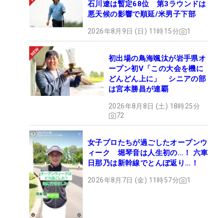
石川遼は暫定68位 第3ラウンドは
悪天候の影響で順延/米男子下部
2026年8月9日 (日) 11時15分
1
初出場の鳥海颯汰が岩手県オ
ープン初V「この大会を機に
どんどん上に」 シニアの部
は宮本勝昌が連覇
2026年8月8日 (土) 18時25分
72
女子プロたちが過ごしたオープンウ
ィーク 堀琴音は人生初の…！ 六車
日那乃は新幹線でとんぼ返り…！
2026年8月7日 (金) 11時57分
1