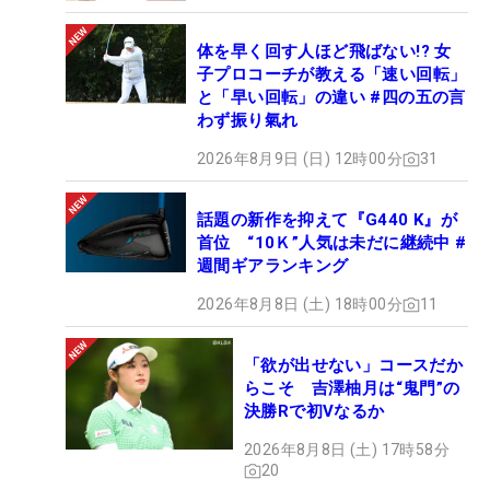
体を早く回す人ほど飛ばない!? 女
子プロコーチが教える「速い回転」
と「早い回転」の違い #四の五の言
わず振り氣れ
2026年8月9日 (日) 12時00分
31
話題の新作を抑えて『G440 K』が
首位 “10Ｋ”人気は未だに継続中 #
週間ギアランキング
2026年8月8日 (土) 18時00分
11
「欲が出せない」コースだか
らこそ 吉澤柚月は“鬼門”の
決勝Rで初Vなるか
2026年8月8日 (土) 17時58分
20