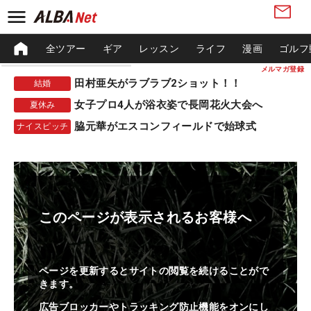
全ツアー
ギア
レッスン
ライフ
漫画
ゴルフ
メルマガ登録
田村亜矢がラブラブ2ショット！！
結婚
女子プロ4人が浴衣姿で長岡花火大会へ
夏休み
脇元華がエスコンフィールドで始球式
ナイスピッチ
このページが表示されるお客様へ
ページを更新するとサイトの閲覧を続けることがで
きます。
広告ブロッカーやトラッキング防止機能をオンにし