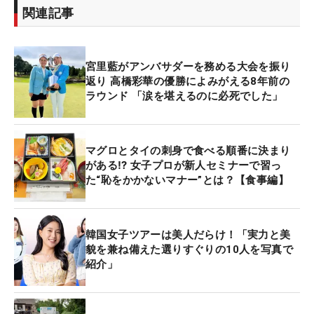
関連記事
宮里藍がアンバサダーを務める大会を振り
返り 高橋彩華の優勝によみがえる8年前の
ラウンド 「涙を堪えるのに必死でした」
マグロとタイの刺身で食べる順番に決まり
がある⁉ 女子プロが新人セミナーで習っ
た“恥をかかないマナー”とは？【食事編】
韓国女子ツアーは美人だらけ！「実力と美
貌を兼ね備えた選りすぐりの10人を写真で
紹介」