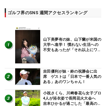
ゴルフ界のSNS 週間アクセスランキング
山下美夢有の妹、山下蘭が米国の
1
大学へ進学！ 慣れない生活への
不安もあったが「それ以上にワク
ワクしています」
吉田優利が妹・鈴の祝勝会に出
2
席 ゲストは「日本で一番人気の
ある」あのワンちゃん！
小祝さくら、川﨑春花ら女子プロ
3
4人が浴衣姿で長岡花火大会へ
吉本ひかるが過ごした「最高の夏