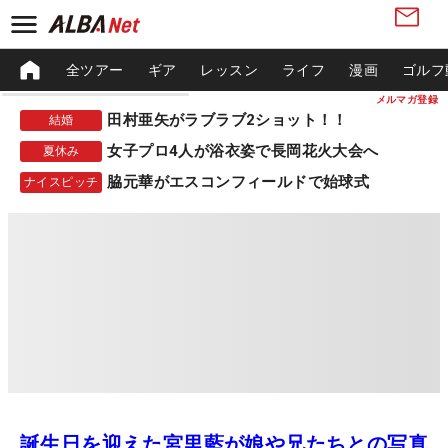
全ツアー
ギア
レッスン
ライフ
漫画
ゴルフ
メルマガ登録
田村亜矢がラブラブ2ショット！！
結婚
女子プロ4人が浴衣姿で長岡花火大会へ
夏休み
脇元華がエスコンフィールドで始球式
ナイスピッチ
誕生日を迎えた宮里藍が娘や兄たちとの写真