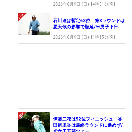
2026年8月9日 (日) 14時31分
1
石川遼は暫定68位 第3ラウンドは
悪天候の影響で順延/米男子下部
2026年8月9日 (日) 11時15分
1
伊藤二花は52位フィニッシュ 谷
田侑里香は最終ラウンドに進めず/
米女子下部ツアー