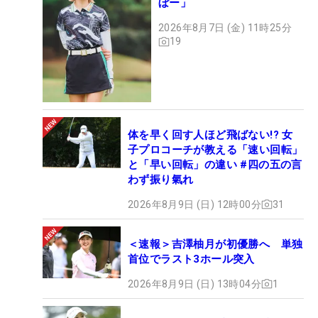
ぼー」
2026年8月7日 (金) 11時25分
19
体を早く回す人ほど飛ばない!? 女
子プロコーチが教える「速い回転」
と「早い回転」の違い #四の五の言
わず振り氣れ
2026年8月9日 (日) 12時00分
31
＜速報＞吉澤柚月が初優勝へ 単独
首位でラスト3ホール突入
2026年8月9日 (日) 13時04分
1