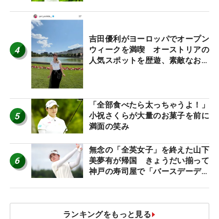
休み！」
吉田優利がヨーロッパでオープン
4
ウィークを満喫 オーストリアの
人気スポットを歴遊、素敵なお土
産もゲット！
「全部食べたら太っちゃうよ！」
5
小祝さくらが大量のお菓子を前に
満面の笑み
無念の「全英女子」を終えた山下
6
美夢有が帰国 きょうだい揃って
神戸の寿司屋で「バースデーディ
ナー？」
ランキングをもっと見る