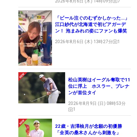
2026年8月6日 (木) 14時09分
7
「ビール注ぐのむずかしかった…」
江口紗代が北海道で初ビアガーデ
ン！ 泡まみれの姿にファンも爆笑
2026年8月6日 (木) 13時27分
1
松山英樹はイーグル奪取で11
位に浮上 ホスラー、ブレナ
ンが首位タイ
2026年8月9日 (日) 08時53分
1
22歳・吉澤柚月が念願の初優勝
「全英の桑木さんから刺激を」