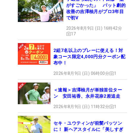
がすごかった」 パット劇的
改善の吉澤柚月がプロ3年目
で初V
2026年8月9日 (日) 16時42分
17
2組7名以上のプレーに使える！対
象コース限定4,000円分クーポン配
布中！
2026年8月9日 (日) 06時00分
1
＜速報＞吉澤柚月が単独首位ター
ン 安田祐香、永井花奈2差追走
2026年8月9日 (日) 11時32分
1
セキ・ユウティンが前髪パッツン
に！ 新ヘアスタイルに「美しすぎ