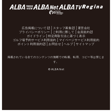
広告掲載について
スタッフ募集
運営会社
プライバシーポリシー
ご利用に際して
会員規約
ガイドライン
特定商取引法に基づく表示
ゴルフ場予約サービス利用規約
マイページサービス利用規約
ポイント利用規約
お問合せ
ヘルプ
サイトマップ
掲載されている全てのコンテンツの無断での転載、転用、コピー等は禁じま
す。
© ALBA Net