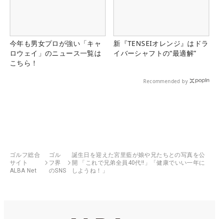
今年も男女プロが強い「キャ
新『TENSEIオレンジ』はドラ
ロウェイ」のニュース一覧は
イバーシャフトの“最適解”
こちら！
Recommended by
ゴルフ総合
ゴル
誕生日を迎えた宮里藍が娘や兄たちとの写真を公
サイト
フ界
開 「これで兄弟全員40代!!」「健康でいい一年に
ALBA Net
のSNS
しようね！」