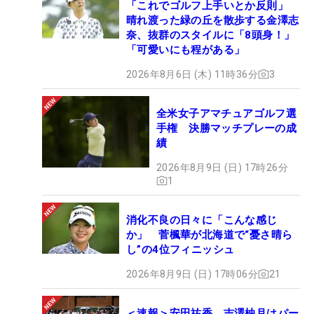
「これでゴルフ上手いとか反則」
晴れ渡った緑の丘を散歩する金澤志
奈、抜群のスタイルに「8頭身！」
「可愛いにも程がある」
2026年8月6日 (木) 11時36分
3
全米女子アマチュアゴルフ選
手権 決勝マッチプレーの成
績
2026年8月9日 (日) 17時26分
1
消化不良の日々に「こんな感じ
か」 菅楓華が北海道で“憂さ晴ら
し”の4位フィニッシュ
2026年8月9日 (日) 17時06分
21
＜速報＞安田祐香、吉澤柚月はパー