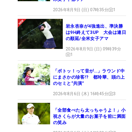
2026年8月9日 (日) 07時35分
1
岩永杏奈が4強進出、準決勝
は9H終えて3UP 大会は連日
の順延/全米女子アマ
2026年8月9日 (日) 09時39分
1
「ボトッ！って音が…」ラウンド中
にまさかの珍客!? 都玲華、頭の上
のセミと“共演”
2026年8月6日 (木) 16時45分
3
「全部食べたら太っちゃうよ！」小
祝さくらが大量のお菓子を前に満面
の笑み