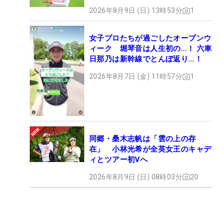
2026年8月9日 (日) 13時53分
1
女子プロたちが過ごしたオープンウ
ィーク 堀琴音は人生初の…！ 六車
日那乃は新幹線でとんぼ返り…！
2026年8月7日 (金) 11時57分
1
同郷・桑木志帆は「雲の上の存
在」 小林光希が全英女王のキャデ
ィとツアー初Vへ
2026年8月9日 (日) 08時03分
20