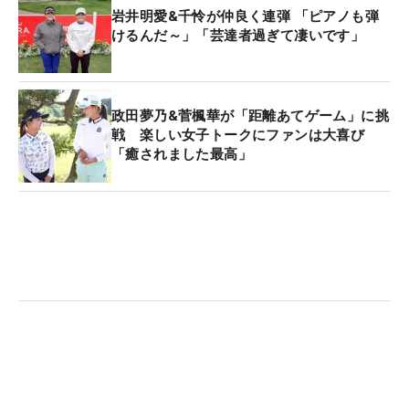
岩井明愛&千怜が仲良く連弾 「ピアノも弾
けるんだ～」「芸達者過ぎて凄いです」
政田夢乃&菅楓華が「距離あてゲーム」に挑
戦 楽しい女子トークにファンは大喜び
「癒されました最高」