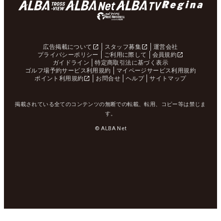
広告掲載について
スタッフ募集
運営会社
プライバシーポリシー
ご利用に際して
会員規約
ガイドライン
特定商取引法に基づく表示
ゴルフ場予約サービス利用規約
マイページサービス利用規約
ポイント利用規約
お問合せ
ヘルプ
サイトマップ
掲載されている全てのコンテンツの無断での転載、転用、コピー等は禁じま
す。
© ALBA Net