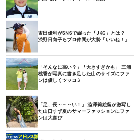
吉田優利がSNSで綴った「JKG」とは？
渋野日向子らプロ仲間が大勢「いいね！」
「そんなに高い？」「大きすぎかも」 三浦
桃香が写真に書き足した山のサイズにファ
ンは優しくツッコミ
「足、長～～～い！」 澁澤莉絵留が激写し
た山口すず夏のサマーファッションにファ
ンは大喜び