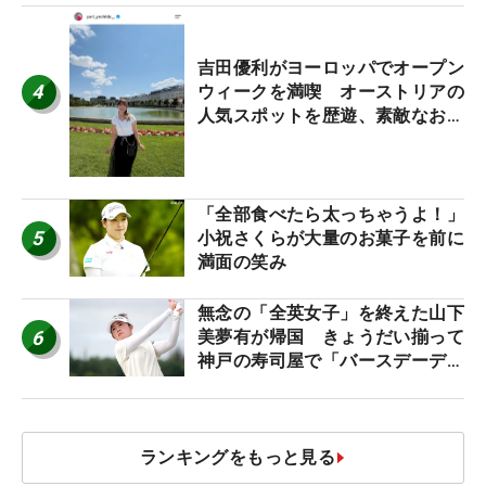
吉田優利がヨーロッパでオープン
4
ウィークを満喫 オーストリアの
人気スポットを歴遊、素敵なお土
産もゲット！
「全部食べたら太っちゃうよ！」
5
小祝さくらが大量のお菓子を前に
満面の笑み
無念の「全英女子」を終えた山下
6
美夢有が帰国 きょうだい揃って
神戸の寿司屋で「バースデーディ
ナー？」
ランキングをもっと見る