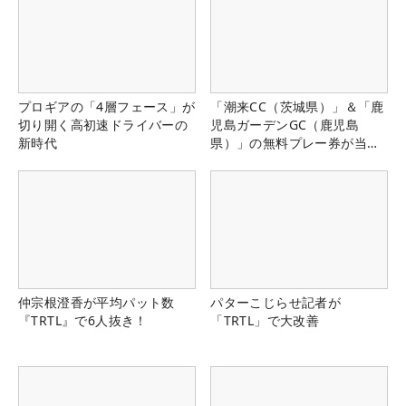
プロギアの「4層フェース」が
「潮来CC（茨城県）」＆「鹿
切り開く高初速ドライバーの
児島ガーデンGC（鹿児島
新時代
県）」の無料プレー券が当た
る！！
仲宗根澄香が平均パット数
パターこじらせ記者が
『TRTL』で6人抜き！
「TRTL」で大改善