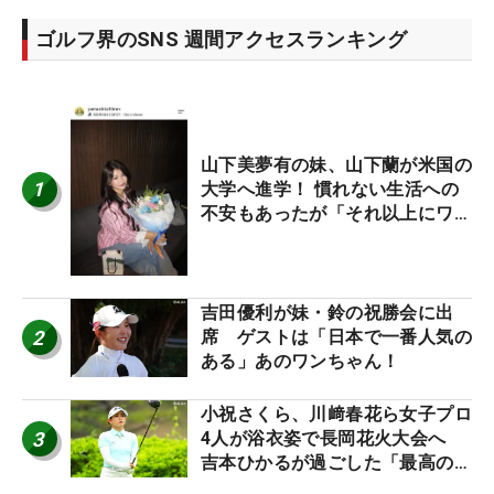
ゴルフ界のSNS 週間アクセスランキング
山下美夢有の妹、山下蘭が米国の
1
大学へ進学！ 慣れない生活への
不安もあったが「それ以上にワク
ワクしています」
吉田優利が妹・鈴の祝勝会に出
2
席 ゲストは「日本で一番人気の
ある」あのワンちゃん！
小祝さくら、川﨑春花ら女子プロ
3
4人が浴衣姿で長岡花火大会へ
吉本ひかるが過ごした「最高の夏
休み！」