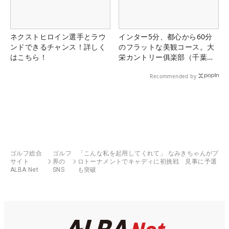
ネクストヒロイン選手とラウ
インター5分、都心から60分
ンドできるチャンス！詳しく
のフラットな美観コース。大
はこちら！
栄カントリー俱楽部（千葉
県）
Recommended by
ゴルフ総合
ゴルフ
「こんな私を起用してくれて」 なみきちゃんがプ
サイト
界の
ロトーナメントでキャディに初挑戦 見事に予選
ALBA Net
SNS
も突破