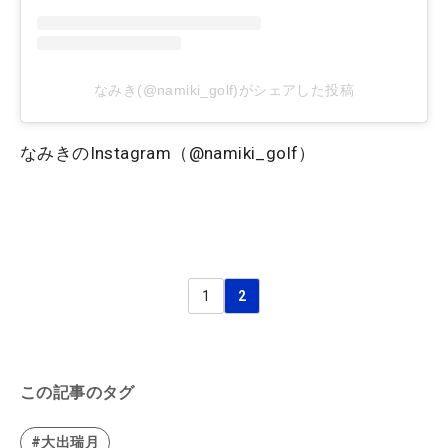
なみき(@namiki_golf)がシェアした投稿
なみきのInstagram（@namiki_golf）
1
2
この記事のタグ
#大出瑞月