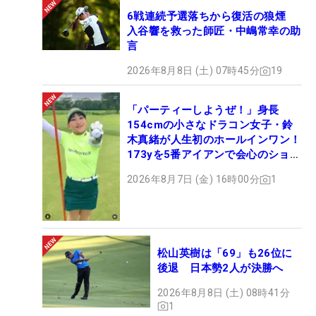
6戦連続予選落ちから復活の狼煙
入谷響を救った師匠・中嶋常幸の助
言
2026年8月8日 (土) 07時45分
19
「パーティーしようぜ！」身長
154cmの小さなドラコン女子・鈴
木真緒が人生初のホールインワン！
173yを5番アイアンで会心のショッ
ト
2026年8月7日 (金) 16時00分
1
松山英樹は「69」も26位に
後退 日本勢2人が決勝へ
2026年8月8日 (土) 08時41分
1