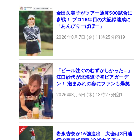
金田久美子がツアー通算500試合に
参戦！ プロ18年目の大記録達成に
「あんびりーばぼー」
2026年8月7日 (金) 11時25分
19
「ビール注ぐのむずかしかった…」
江口紗代が北海道で初ビアガーデ
ン！ 泡まみれの姿にファンも爆笑
2026年8月6日 (木) 13時27分
1
岩永杏奈が16強進出 大会は3日連