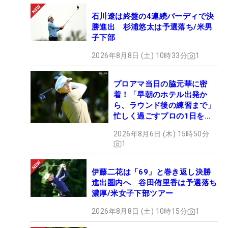
石川遼は終盤の4連続バーディで決
勝進出 杉浦悠太は予選落ち/米男
子下部
2026年8月8日 (土) 10時33分
1
プロアマ当日の脇元華に密
着！「早朝のホテル出発か
ら、ラウンド後の練習まで」
忙しく過ごすプロの1日を公
開
2026年8月6日 (木) 15時50分
1
伊藤二花は「69」と巻き返し決勝
進出圏内へ 谷田侑里香は予選落ち
濃厚/米女子下部ツアー
2026年8月8日 (土) 10時15分
1