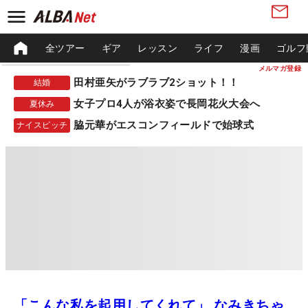
全ツアー
ギア
レッスン
ライフ
漫画
ゴルフ
メルマガ登録
田村亜矢がラブラブ2ショット！！
結婚
女子プロ4人が浴衣姿で長岡花火大会へ
夏休み
脇元華がエスコンフィールドで始球式
ナイスピッチ
「こんな私を起用してくれて」 なみきちゃ