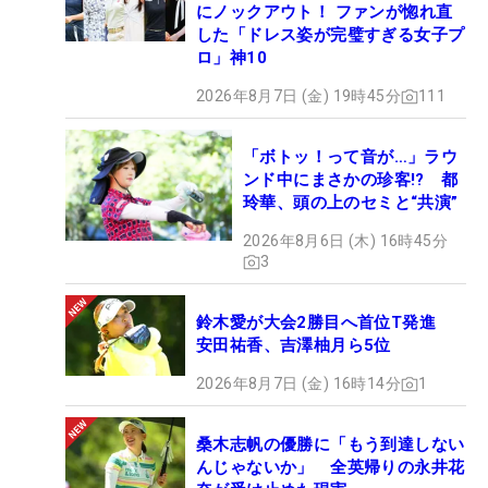
にノックアウト！ ファンが惚れ直
した「ドレス姿が完璧すぎる女子プ
ロ」神10
2026年8月7日 (金) 19時45分
111
「ボトッ！って音が…」ラウ
ンド中にまさかの珍客!? 都
玲華、頭の上のセミと“共演”
2026年8月6日 (木) 16時45分
3
鈴木愛が大会2勝目へ首位T発進
安田祐香、吉澤柚月ら5位
2026年8月7日 (金) 16時14分
1
桑木志帆の優勝に「もう到達しない
んじゃないか」 全英帰りの永井花