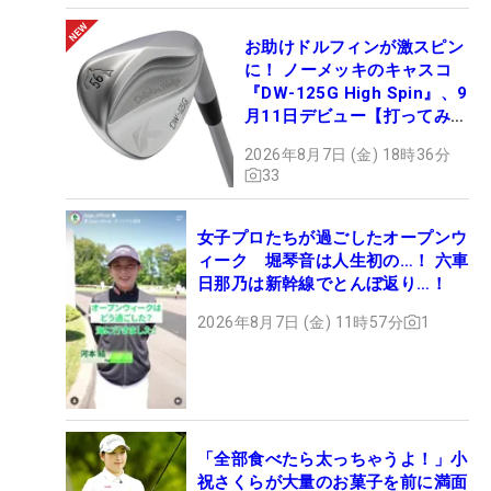
お助けドルフィンが激スピン
に！ ノーメッキのキャスコ
『DW-125G High Spin』、9
月11日デビュー【打ってみ
た】
2026年8月7日 (金) 18時36分
33
女子プロたちが過ごしたオープンウ
ィーク 堀琴音は人生初の…！ 六車
日那乃は新幹線でとんぼ返り…！
2026年8月7日 (金) 11時57分
1
「全部食べたら太っちゃうよ！」小
祝さくらが大量のお菓子を前に満面