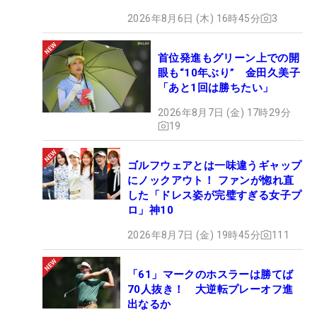
2026年8月6日 (木) 16時45分
3
首位発進もグリーン上での開
眼も“10年ぶり” 金田久美子
「あと1回は勝ちたい」
2026年8月7日 (金) 17時29分
19
ゴルフウェアとは一味違うギャップ
にノックアウト！ ファンが惚れ直
した「ドレス姿が完璧すぎる女子プ
ロ」神10
2026年8月7日 (金) 19時45分
111
「61」マークのホスラーは勝てば
70人抜き！ 大逆転プレーオフ進
出なるか