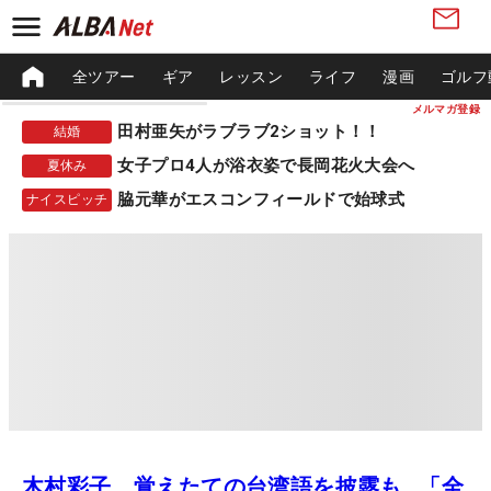
全ツアー
ギア
レッスン
ライフ
漫画
ゴルフ
メルマガ登録
田村亜矢がラブラブ2ショット！！
結婚
女子プロ4人が浴衣姿で長岡花火大会へ
夏休み
脇元華がエスコンフィールドで始球式
ナイスピッチ
木村彩子、覚えたての台湾語を披露も…「全