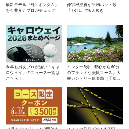
最新モデル『FJクオンタム』
仲宗根澄香が平均パット数
を石井良介プロがチェック
『TRTL』で6人抜き！
今年も男女プロが強い「キャ
インター5分、都心から60分
ロウェイ」のニュース一覧は
のフラットな美観コース。大
こちら！
栄カントリー俱楽部（千葉
県）
11月までのプレーに2回使え
スイスの叡智が生んだTPTシ