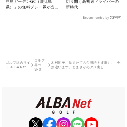
児島ガーデンGC（鹿児島
切り開く高初速ドライバーの
県）」の無料プレー券が当た
新時代
る！！
Recommended by
ゴルフ
ゴルフ総合サイ
木村彩子、覚えたての台湾語を披露も…「全
界の
ト ALBA Net
然違います」とまさかのダメ出し
SNS