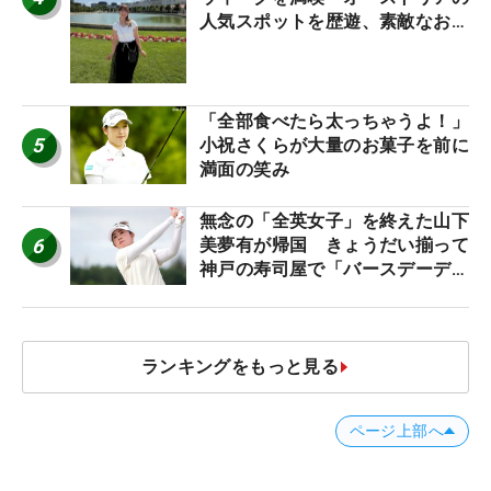
人気スポットを歴遊、素敵なお土
産もゲット！
「全部食べたら太っちゃうよ！」
5
小祝さくらが大量のお菓子を前に
満面の笑み
無念の「全英女子」を終えた山下
6
美夢有が帰国 きょうだい揃って
神戸の寿司屋で「バースデーディ
ナー？」
ランキングをもっと見る
ページ上部へ