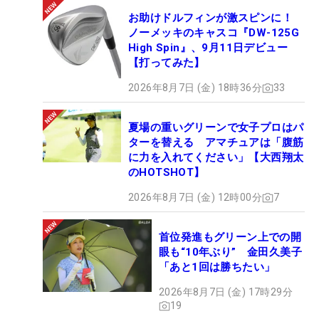
お助けドルフィンが激スピンに！
ノーメッキのキャスコ『DW-125G
High Spin』、9月11日デビュー
【打ってみた】
2026年8月7日 (金) 18時36分
33
夏場の重いグリーンで女子プロはパ
ターを替える アマチュアは「腹筋
に力を入れてください」【大西翔太
のHOTSHOT】
2026年8月7日 (金) 12時00分
7
首位発進もグリーン上での開
眼も“10年ぶり” 金田久美子
「あと1回は勝ちたい」
2026年8月7日 (金) 17時29分
19