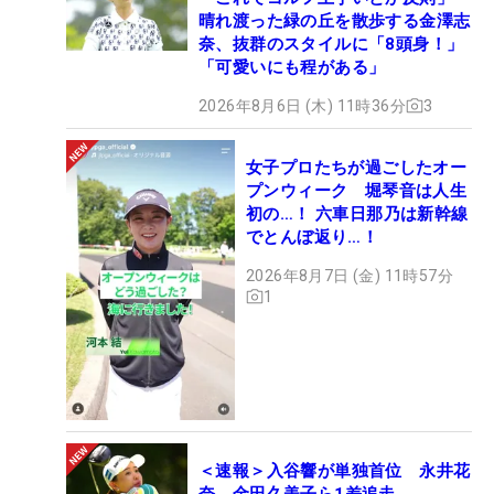
晴れ渡った緑の丘を散歩する金澤志
奈、抜群のスタイルに「8頭身！」
「可愛いにも程がある」
2026年8月6日 (木) 11時36分
3
女子プロたちが過ごしたオー
プンウィーク 堀琴音は人生
初の…！ 六車日那乃は新幹線
でとんぼ返り…！
2026年8月7日 (金) 11時57分
1
＜速報＞入谷響が単独首位 永井花
奈、金田久美子ら1差追走