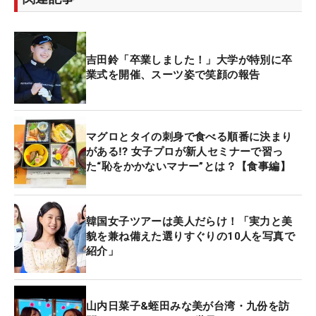
吉田鈴「卒業しました！」大学が特別に卒
業式を開催、スーツ姿で笑顔の報告
マグロとタイの刺身で食べる順番に決まり
がある⁉ 女子プロが新人セミナーで習っ
た“恥をかかないマナー”とは？【食事編】
韓国女子ツアーは美人だらけ！「実力と美
貌を兼ね備えた選りすぐりの10人を写真で
紹介」
山内日菜子&蛭田みな美が台湾・九份を訪