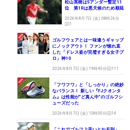
松山英樹は5アンダー暫定11
位 第1Rは悪天候のため順延
2026年8月7日 (金) 08時26分
1
ゴルフウェアとは一味違うギャップ
にノックアウト！ ファンが惚れ直
した「ドレス姿が完璧すぎる女子プ
ロ」神10
2026年8月7日 (金) 19時45分
111
「フワフワ」と「しっかり」の絶妙
なバランス！ 新しい『FJクオンタ
ム』は性能が“ど真ん中”のゴルフシ
ューズだった
2026年8月7日 (金) 10時00分
14
「これでゴルフ上手いとか反則」