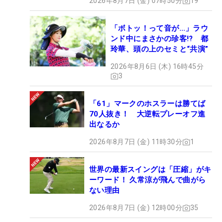
2026年8月7日 (金) 07時50分
19
「ボトッ！って音が…」ラウ
ンド中にまさかの珍客!? 都
玲華、頭の上のセミと“共演”
2026年8月6日 (木) 16時45分
3
「61」マークのホスラーは勝てば
70人抜き！ 大逆転プレーオフ進
出なるか
2026年8月7日 (金) 11時30分
1
世界の最新スイングは「圧縮」がキ
ーワード！ 久常涼が飛んで曲がら
ない理由
2026年8月7日 (金) 12時00分
35