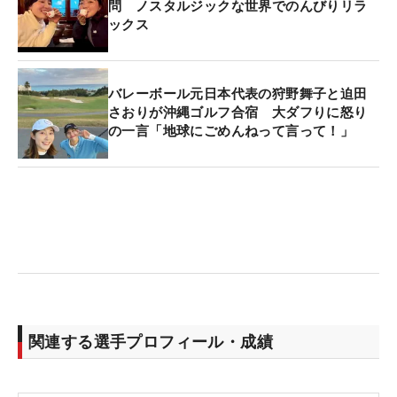
問 ノスタルジックな世界でのんびりリラ
ックス
バレーボール元日本代表の狩野舞子と迫田
さおりが沖縄ゴルフ合宿 大ダフりに怒り
の一言「地球にごめんねって言って！」
関連する選手プロフィール・成績