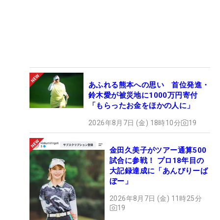
あふれる熊本への思い 首位発進・
鈴木愛が被災地に1000万円寄付
「もらったお金をほかの人に」
2026年8月7日 (金) 18時10分
19
金田久美子がツアー通算500
試合に参戦！ プロ18年目の
大記録達成に「あんびりーば
ぼー」
2026年8月7日 (金) 11時25分
19