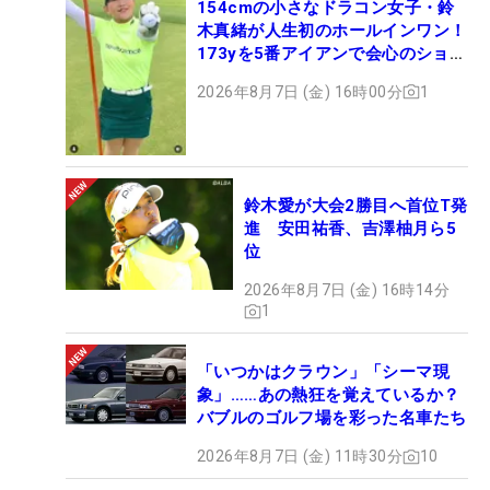
154cmの小さなドラコン女子・鈴
木真緒が人生初のホールインワン！
173yを5番アイアンで会心のショッ
ト
2026年8月7日 (金) 16時00分
1
鈴木愛が大会2勝目へ首位T発
進 安田祐香、吉澤柚月ら5
位
2026年8月7日 (金) 16時14分
1
「いつかはクラウン」「シーマ現
象」……あの熱狂を覚えているか？
バブルのゴルフ場を彩った名車たち
2026年8月7日 (金) 11時30分
10