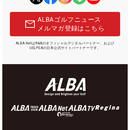
ALBAゴルフニュース
メルマガ登録はこちら
ALBA NetはR&Aのオフィシャルデジタルパートナー、および
USLPGAの日本公式サイトパートナーです。