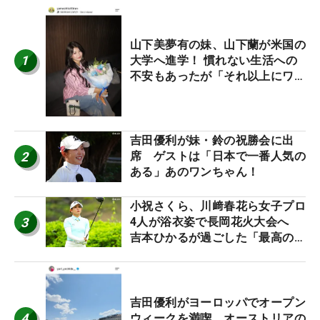
山下美夢有の妹、山下蘭が米国の
1
大学へ進学！ 慣れない生活への
不安もあったが「それ以上にワク
ワクしています」
吉田優利が妹・鈴の祝勝会に出
2
席 ゲストは「日本で一番人気の
ある」あのワンちゃん！
小祝さくら、川﨑春花ら女子プロ
3
4人が浴衣姿で長岡花火大会へ
吉本ひかるが過ごした「最高の夏
休み！」
吉田優利がヨーロッパでオープン
4
ウィークを満喫 オーストリアの