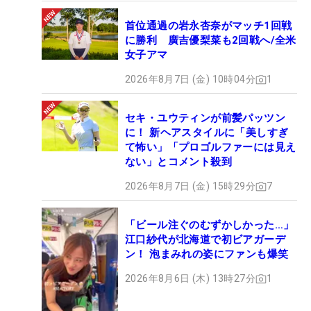
首位通過の岩永杏奈がマッチ1回戦
に勝利 廣吉優梨菜も2回戦へ/全米
女子アマ
2026年8月7日 (金) 10時04分
1
セキ・ユウティンが前髪パッツン
に！ 新ヘアスタイルに「美しすぎ
て怖い」「プロゴルファーには見え
ない」とコメント殺到
2026年8月7日 (金) 15時29分
7
「ビール注ぐのむずかしかった…」
江口紗代が北海道で初ビアガーデ
ン！ 泡まみれの姿にファンも爆笑
2026年8月6日 (木) 13時27分
1