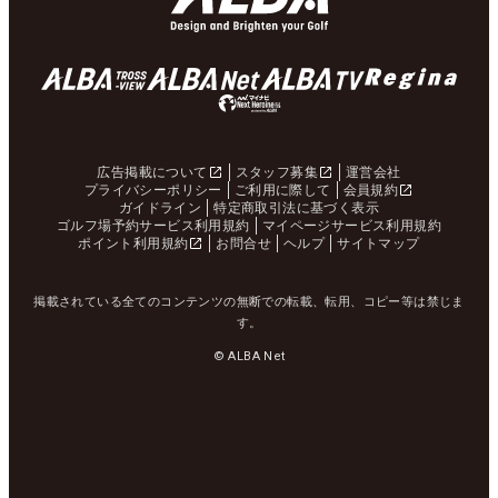
広告掲載について
スタッフ募集
運営会社
プライバシーポリシー
ご利用に際して
会員規約
ガイドライン
特定商取引法に基づく表示
ゴルフ場予約サービス利用規約
マイページサービス利用規約
ポイント利用規約
お問合せ
ヘルプ
サイトマップ
掲載されている全てのコンテンツの無断での転載、転用、コピー等は禁じま
す。
© ALBA Net