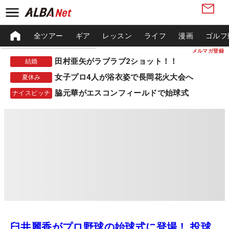
全ツアー
ギア
レッスン
ライフ
漫画
ゴルフ
メルマガ登録
田村亜矢がラブラブ2ショット！！
結婚
女子プロ4人が浴衣姿で長岡花火大会へ
夏休み
脇元華がエスコンフィールドで始球式
ナイスピッチ
臼井麗香がプロ野球の始球式に登場！ 投球