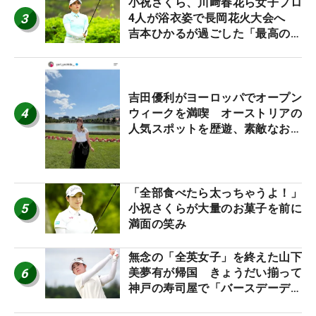
小祝さくら、川﨑春花ら女子プロ
3
4人が浴衣姿で長岡花火大会へ
吉本ひかるが過ごした「最高の夏
休み！」
吉田優利がヨーロッパでオープン
4
ウィークを満喫 オーストリアの
人気スポットを歴遊、素敵なお土
産もゲット！
「全部食べたら太っちゃうよ！」
5
小祝さくらが大量のお菓子を前に
満面の笑み
無念の「全英女子」を終えた山下
6
美夢有が帰国 きょうだい揃って
神戸の寿司屋で「バースデーディ
ナー？」