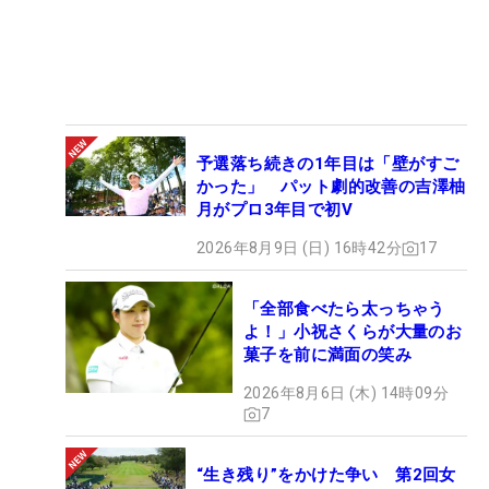
予選落ち続きの1年目は「壁がすご
かった」 パット劇的改善の吉澤柚
月がプロ3年目で初V
2026年8月9日 (日) 16時42分
17
「全部食べたら太っちゃう
よ！」小祝さくらが大量のお
菓子を前に満面の笑み
2026年8月6日 (木) 14時09分
7
“生き残り”をかけた争い 第2回女