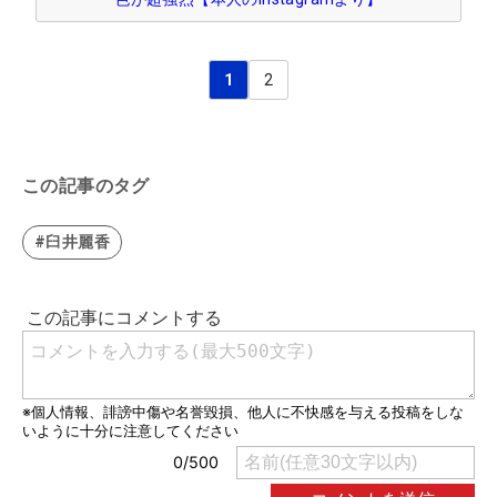
1
2
この記事のタグ
#臼井麗香