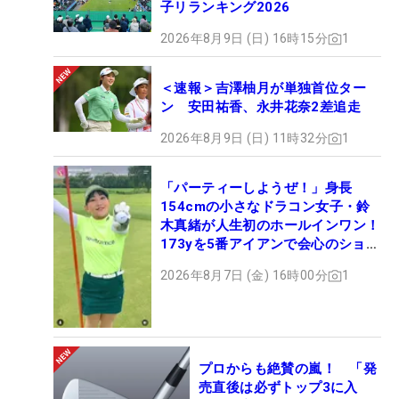
子リランキング2026
2026年8月9日 (日) 16時15分
1
＜速報＞吉澤柚月が単独首位ター
ン 安田祐香、永井花奈2差追走
2026年8月9日 (日) 11時32分
1
「パーティーしようぜ！」身長
154cmの小さなドラコン女子・鈴
木真緒が人生初のホールインワン！
173yを5番アイアンで会心のショッ
ト
2026年8月7日 (金) 16時00分
1
プロからも絶賛の嵐！ 「発
売直後は必ずトップ3に入