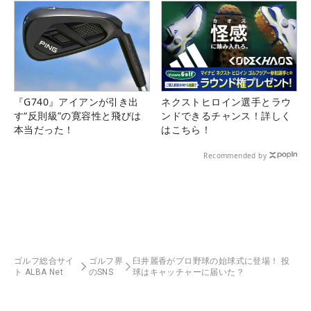
『G740』アイアンが引き出
ネクストヒロイン選手とラウ
す“反則級”の寛容性と飛びは
ンドできるチャンス！詳しく
本当だった！
はこちら！
Recommended by
ゴルフ総合サイ
ゴルフ界
臼井麗香がプロ野球の始球式に登場！ 投
ト ALBA Net
のSNS
球はキャッチャーに届いた？