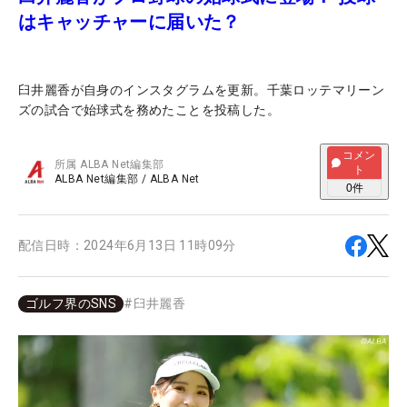
はキャッチャーに届いた？
臼井麗香が自身のインスタグラムを更新。千葉ロッテマリーン
ズの試合で始球式を務めたことを投稿した。
コメン
所属
ALBA Net編集部
ト
ALBA Net編集部
/
ALBA Net
0
件
配信日時：
2024年6月13日 11時09分
ゴルフ界のSNS
#
臼井麗香