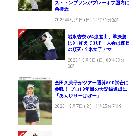
ス・トンプソンがプレーオフ圏内に
急接近
2026年8月9日 (日) 14時31分
1
岩永杏奈が4強進出、準決勝
は9H終えて3UP 大会は連日
の順延/全米女子アマ
2026年8月9日 (日) 09時39分
1
金田久美子がツアー通算500試合に
参戦！ プロ18年目の大記録達成に
「あんびりーばぼー」
2026年8月7日 (金) 11時25分
19