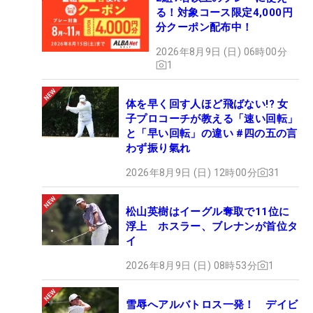
る！対象コース限定4,000円
分クーポン配布中！
2026年8月9日 (日) 06時00分
1
体を早く回す人ほど飛ばない!? 女
子プロコーチが教える「速い回転」
と「早い回転」の違い #四の五の言
わず振り氣れ
2026年8月9日 (日) 12時00分
31
松山英樹はイーグル奪取で11位に
浮上 ホスラー、ブレナンが首位タ
イ
2026年8月9日 (日) 08時53分
1
雪辱へアルバトロス一発！ デイビ