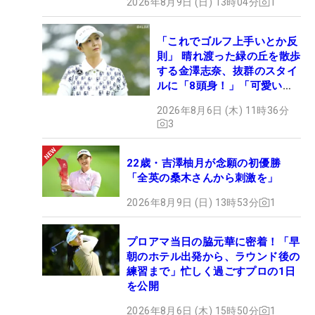
2026年8月9日 (日) 13時04分
1
「これでゴルフ上手いとか反
則」 晴れ渡った緑の丘を散歩
する金澤志奈、抜群のスタイ
ルに「8頭身！」「可愛いに
も程がある」
2026年8月6日 (木) 11時36分
3
22歳・吉澤柚月が念願の初優勝
「全英の桑木さんから刺激を」
2026年8月9日 (日) 13時53分
1
プロアマ当日の脇元華に密着！「早
朝のホテル出発から、ラウンド後の
練習まで」忙しく過ごすプロの1日
を公開
2026年8月6日 (木) 15時50分
1