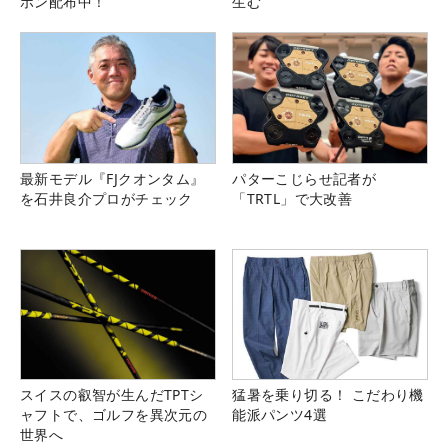
ポン配布中！
生む
最新モデル『FJクオンタム』
パターこじらせ記者が
を石井良介プロがチェック
「TRTL」で大改善
スイスの叡智が生んだTPTシ
猛暑を乗り切る！ こだわり機
ャフトで、ゴルフを異次元の
能派パンツ4選
世界へ