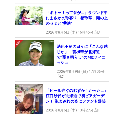
「ボトッ！って音が…」ラウンド中
にまさかの珍客!? 都玲華、頭の上
のセミと“共演”
2026年8月6日 (木) 16時45分
3
消化不良の日々に「こんな感
じか」 菅楓華が北海道
で“憂さ晴らし”の4位フィニ
ッシュ
2026年8月9日 (日) 17時06分
21
「ビール注ぐのむずかしかった…」
江口紗代が北海道で初ビアガーデ
ン！ 泡まみれの姿にファンも爆笑
2026年8月6日 (木) 13時27分
1