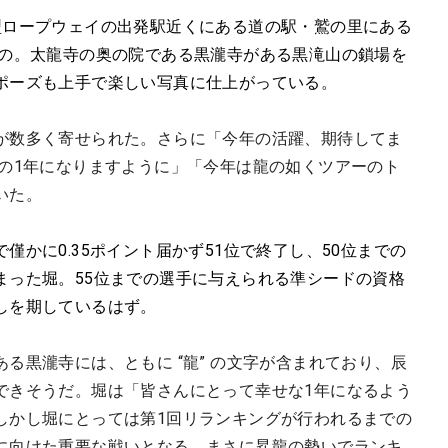
型ロープウェイの出発駅近くにある道の駅・鷲の里にある
もの。太龍寺の奥の院である黒瀧寺がある黒滝山の鎖場を
ポーズも上手で楽しい写真に仕上がっている。
が数多く寄せられた。
さらに「今年の活躍、期待してま
高の1年になりますように」「今年は龍の如くツアーのト
いた。
かに0.35ポイント届かず51位で終了し、50位までの
まった堀。55位までの選手に与えられる準シードの資格
しを期しているはず。
る黒瀧寺には、ともに “
龍” の文字が含まれており、辰
できそうだ。堀は「皆さんにとって幸せな1年になるよう
しかし堀にとっては第1回リランキングが行われるまでの
に向けた重要な戦いとなる。まさに昇龍の勢いでランキ