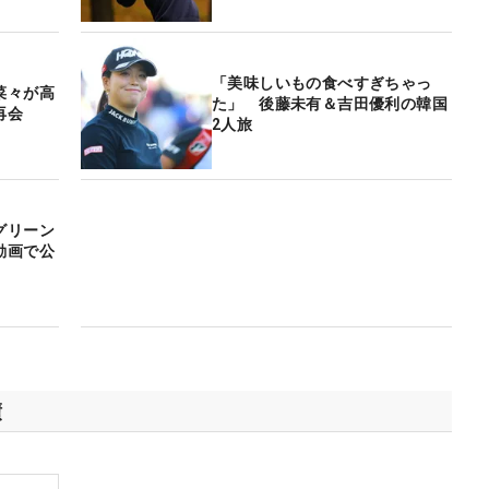
「美味しいもの食べすぎちゃっ
菜々が高
た」 後藤未有＆吉田優利の韓国
再会
2人旅
グリーン
動画で公
績