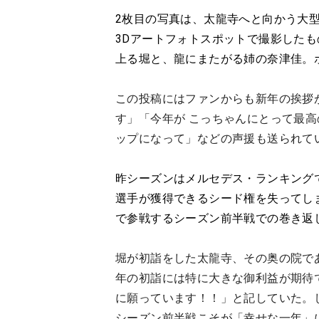
2枚目の写真は、太龍寺へと向かう大
3Dアートフォトスポットで撮影した
上る堀と、龍にまたがる姉の奈津佳。
この投稿にはファンからも新年の挨拶
す」「今年が こっちゃんにとって最
ップになって」などの声援も送られて
昨シーズンはメルセデス・ランキングで僅
選手が獲得できるシード権を失ってし
で参戦するシーズン前半戦での巻き返
堀が初詣をした太龍寺、その奥の院であ
年の初詣には特に大きな御利益が期待
に願っています！！」と記していた。
シーズン前半戦こそが「幸せな一年」