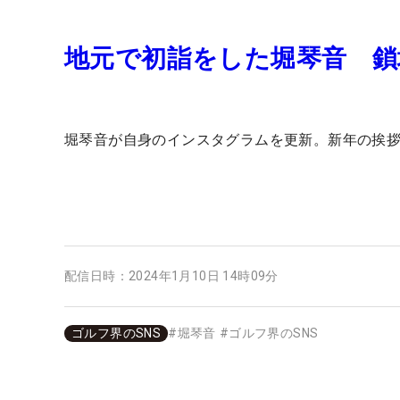
地元で初詣をした堀琴音 鎖
堀琴音が自身のインスタグラムを更新。新年の挨
配信日時：
2024年1月10日 14時09分
ゴルフ界のSNS
#
堀琴音
#
ゴルフ界のSNS