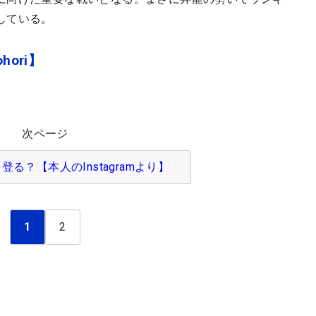
している。
hori】
次ページ
る？【本人のInstagramより】
1
2