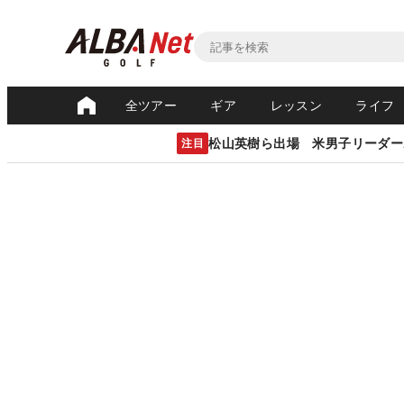
全ツアー
ギア
レッスン
ライフ
松山英樹ら出場 米男子リーダー
注目