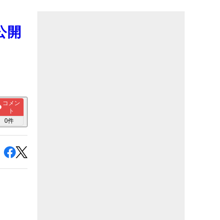
公開
コメン
ト
0
件