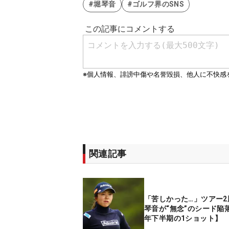
#堀琴音
#ゴルフ界のSNS
関連記事
「苦しかった…」ツアー2
琴音が“無念”のシード陥落
年下半期の1ショット】