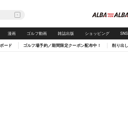
漫画
ゴルフ動画
雑誌出版
ショッピング
SN
ボード
ゴルフ場予約／期間限定クーポン配布中！
削り出