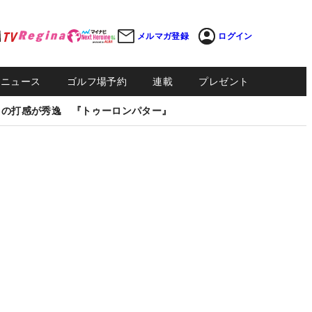
メルマガ登録
ログイン
Sニュース
ゴルフ場予約
連載
プレゼント
しの打感が秀逸 『トゥーロンパター』