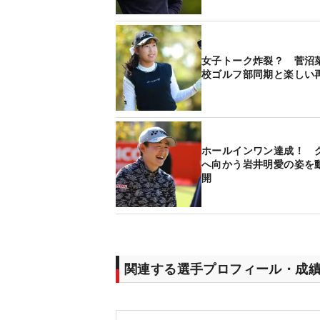
女子トーク炸裂？ 菅沼
校ゴルフ部同期と楽しい
ホールインワン達成！ 
へ向かう岩井明愛の姿を
開
関連する選手プロフィール・成