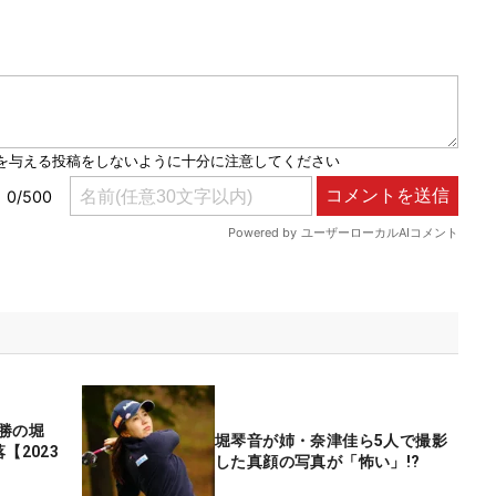
勝の堀
堀琴音が姉・奈津佳ら5人で撮影
【2023
した真顔の写真が「怖い」!?