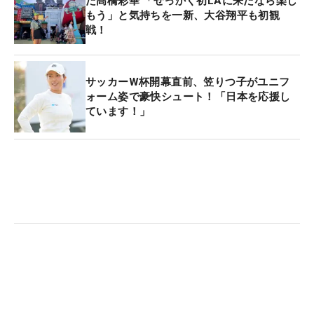
た髙橋彩華 「せっかく初LAに来たなら楽し
もう」と気持ちを一新、大谷翔平も初観
戦！
サッカーW杯開幕直前、笠りつ子がユニフ
ォーム姿で豪快シュート！「日本を応援し
ています！」