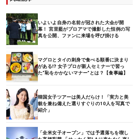
いよいよ自身の名前が冠された大会が開
幕！ 宮里藍がプロアマで撮影した恒例の写
真を公開、ファンに来場を呼び掛ける
マグロとタイの刺身で食べる順番に決まり
がある⁉ 女子プロが新人セミナーで習っ
た“恥をかかないマナー”とは？【食事編】
韓国女子ツアーは美人だらけ！「実力と美
貌を兼ね備えた選りすぐりの10人を写真で
紹介」
「全米女子オープン」では予選落ちを喫し