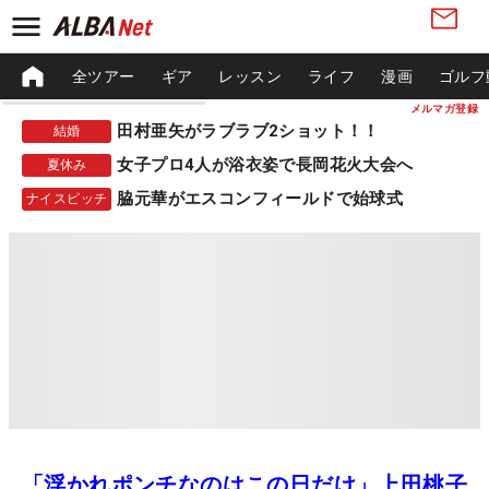
全ツアー
ギア
レッスン
ライフ
漫画
ゴルフ
メルマガ登録
田村亜矢がラブラブ2ショット！！
結婚
女子プロ4人が浴衣姿で長岡花火大会へ
夏休み
脇元華がエスコンフィールドで始球式
ナイスピッチ
「浮かれポンチなのはこの日だけ」上田桃子