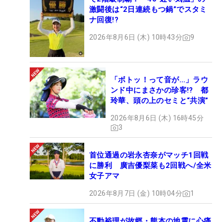
激闘後は“2日連続もつ鍋”でスタミ
ナ回復!?
2026年8月6日 (木) 10時43分
9
「ボトッ！って音が…」ラウ
ンド中にまさかの珍客!? 都
玲華、頭の上のセミと“共演”
2026年8月6日 (木) 16時45分
3
首位通過の岩永杏奈がマッチ1回戦
に勝利 廣吉優梨菜も2回戦へ/全米
女子アマ
2026年8月7日 (金) 10時04分
1
不動裕理が故郷・熊本の地震に心痛