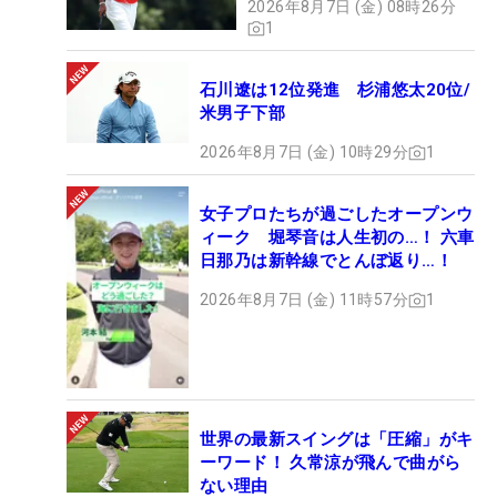
2026年8月7日 (金) 08時26分
1
石川遼は12位発進 杉浦悠太20位/
米男子下部
2026年8月7日 (金) 10時29分
1
女子プロたちが過ごしたオープンウ
ィーク 堀琴音は人生初の…！ 六車
日那乃は新幹線でとんぼ返り…！
2026年8月7日 (金) 11時57分
1
世界の最新スイングは「圧縮」がキ
ーワード！ 久常涼が飛んで曲がら
ない理由