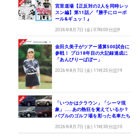
宮里道場【正反対の2人を同時レッ
スン編】第11話／『勝手にローボ
ール&ギュッ！』
2026年8月7日 (金) 07時00分
9
金田久美子がツアー通算500試合に
参戦！ プロ18年目の大記録達成に
「あんびりーばぼー」
2026年8月7日 (金) 11時25分
19
「いつかはクラウン」「シーマ現
象」……あの熱狂を覚えているか？
バブルのゴルフ場を彩った名車たち
2026年8月7日 (金) 11時30分
10