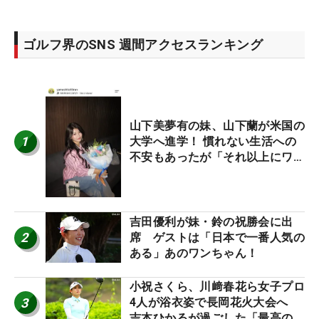
ゴルフ界のSNS 週間アクセスランキング
山下美夢有の妹、山下蘭が米国の
1
大学へ進学！ 慣れない生活への
不安もあったが「それ以上にワク
ワクしています」
吉田優利が妹・鈴の祝勝会に出
2
席 ゲストは「日本で一番人気の
ある」あのワンちゃん！
小祝さくら、川﨑春花ら女子プロ
3
4人が浴衣姿で長岡花火大会へ
吉本ひかるが過ごした「最高の夏