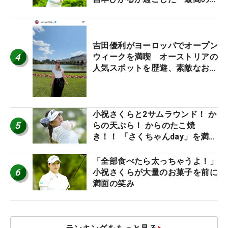
休み！」
吉田優利がヨーロッパでオープン
4
ウィークを満喫 オーストリアの
人気スポットを歴遊、素敵なお土
産もゲット！
小祝さくらと2サムラウンド！ か
5
らの天ぷら！ からのたこ焼
き！！ 「さくちゃんday」を満喫
した吉本ひかるの福岡遠征最終日
「全部食べたら太っちゃうよ！」
6
小祝さくらが大量のお菓子を前に
満面の笑み