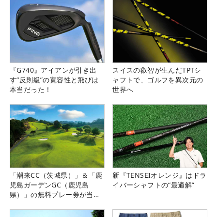
『G740』アイアンが引き出
スイスの叡智が生んだTPTシ
す“反則級”の寛容性と飛びは
ャフトで、ゴルフを異次元の
本当だった！
世界へ
「潮来CC（茨城県）」＆「鹿
新『TENSEIオレンジ』はドラ
児島ガーデンGC（鹿児島
イバーシャフトの“最適解”
県）」の無料プレー券が当た
る！！