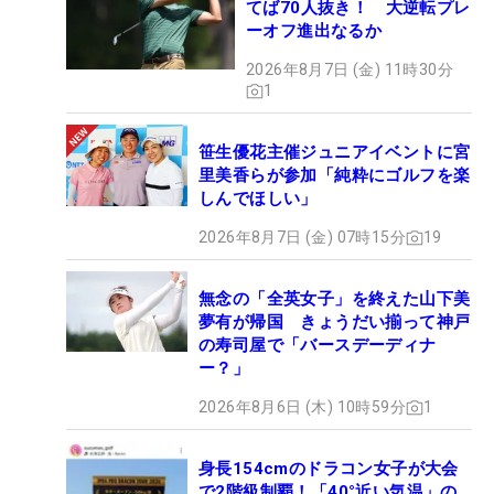
てば70人抜き！ 大逆転プレ
ーオフ進出なるか
2026年8月7日 (金) 11時30分
1
笹生優花主催ジュニアイベントに宮
里美香らが参加「純粋にゴルフを楽
しんでほしい」
2026年8月7日 (金) 07時15分
19
無念の「全英女子」を終えた山下美
夢有が帰国 きょうだい揃って神戸
の寿司屋で「バースデーディナ
ー？」
2026年8月6日 (木) 10時59分
1
身長154cmのドラコン女子が大会
で2階級制覇！「40°近い気温」の