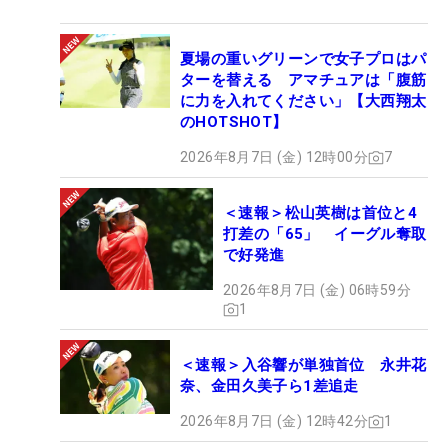
夏場の重いグリーンで女子プロはパ
ターを替える アマチュアは「腹筋
に力を入れてください」【大西翔太
のHOTSHOT】
2026年8月7日 (金) 12時00分
7
＜速報＞松山英樹は首位と4
打差の「65」 イーグル奪取
で好発進
2026年8月7日 (金) 06時59分
1
＜速報＞入谷響が単独首位 永井花
奈、金田久美子ら1差追走
2026年8月7日 (金) 12時42分
1