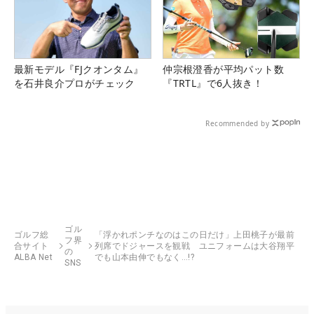
最新モデル『FJクオンタム』
仲宗根澄香が平均パット数
を石井良介プロがチェック
『TRTL』で6人抜き！
Recommended by
ゴル
ゴルフ総
「浮かれポンチなのはこの日だけ」上田桃子が最前
フ界
合サイト
列席でドジャースを観戦 ユニフォームは大谷翔平
の
ALBA Net
でも山本由伸でもなく…!?
SNS