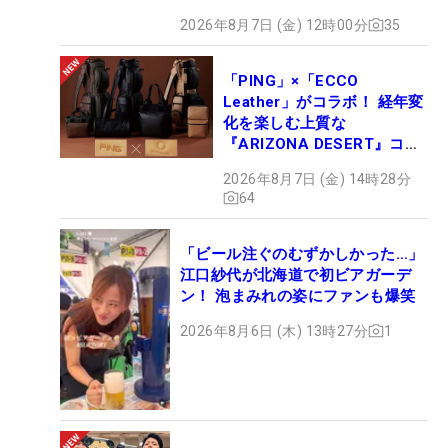
2026年8月7日 (金) 12時00分
35
「PING」×「ECCO
Leather」がコラボ！ 経年変
化を楽しむ上質な
『ARIZONA DESERT』コレ
クション、9月15日限定デビ
2026年8月7日 (金) 14時28分
ュー
64
「ビール注ぐのむずかしかった…」
江口紗代が北海道で初ビアガーデ
ン！ 泡まみれの姿にファンも爆笑
2026年8月6日 (木) 13時27分
1