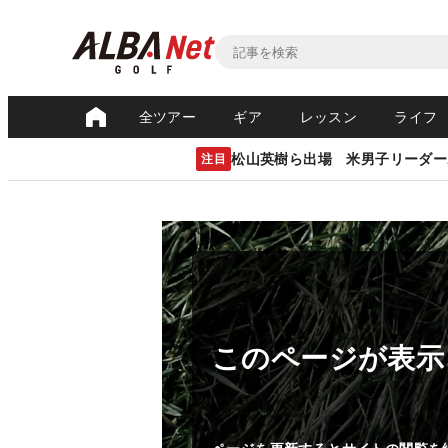
全ツアー
ギア
レッスン
ライフ
松山英樹ら出場 米男子リーダー
注目
このページが表示