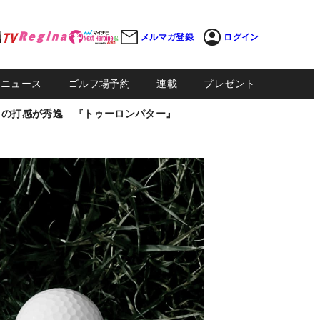
メルマガ登録
ログイン
Sニュース
ゴルフ場予約
連載
プレゼント
しの打感が秀逸 『トゥーロンパター』