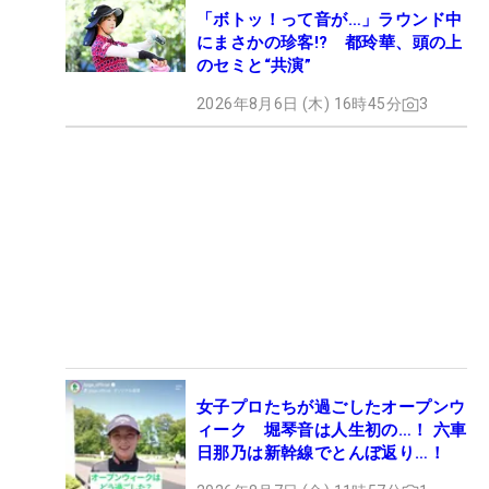
「ボトッ！って音が…」ラウンド中
にまさかの珍客!? 都玲華、頭の上
のセミと“共演”
2026年8月6日 (木) 16時45分
3
女子プロたちが過ごしたオープンウ
ィーク 堀琴音は人生初の…！ 六車
日那乃は新幹線でとんぼ返り…！