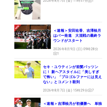
2026年8月7日 (金) 11時57分
1
＜速報＞安田祐香、吉澤柚月
はパー発進 大混戦の最終ラ
ウンドがスタート
2026年8月9日 (日) 09時28分
1
セキ・ユウティンが前髪パッツン
に！ 新ヘアスタイルに「美しすぎ
て怖い」「プロゴルファーには見え
ない」とコメント殺到
2026年8月7日 (金) 15時29分
7
＜速報＞吉澤柚月が初優勝へ 単独