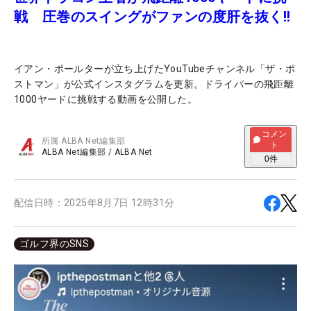
戦 圧巻のスイングがファンの度肝を抜く!!
イアン・ポールターが立ち上げたYouTubeチャンネル「ザ・ポ
ストマン」が公式インスタグラムを更新。ドライバーの飛距離
1000ヤードに挑戦する動画を公開した。
コメン
所属
ALBA Net編集部
ト
ALBA Net編集部
/
ALBA Net
0
件
配信日時：
2025年8月7日 12時31分
ゴルフ界のSNS