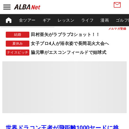
全ツアー
ギア
レッスン
ライフ
漫画
ゴルフ
メルマガ登録
田村亜矢がラブラブ2ショット！！
結婚
女子プロ4人が浴衣姿で長岡花火大会へ
夏休み
脇元華がエスコンフィールドで始球式
ナイスピッチ
世界ドラコン王者が飛距離1000ヤードに挑