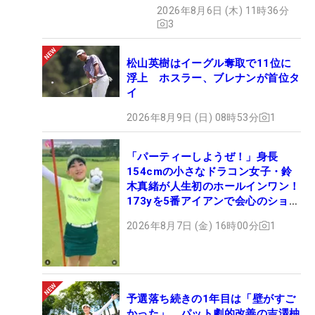
も程がある」
2026年8月6日 (木) 11時36分
3
松山英樹はイーグル奪取で11位に
浮上 ホスラー、ブレナンが首位タ
イ
2026年8月9日 (日) 08時53分
1
「パーティーしようぜ！」身長
154cmの小さなドラコン女子・鈴
木真緒が人生初のホールインワン！
173yを5番アイアンで会心のショッ
ト
2026年8月7日 (金) 16時00分
1
予選落ち続きの1年目は「壁がすご
かった」 パット劇的改善の吉澤柚