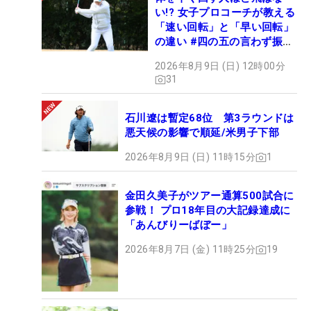
い!? 女子プロコーチが教える
「速い回転」と「早い回転」
の違い #四の五の言わず振り
氣れ
2026年8月9日 (日) 12時00分
31
石川遼は暫定68位 第3ラウンドは
悪天候の影響で順延/米男子下部
2026年8月9日 (日) 11時15分
1
金田久美子がツアー通算500試合に
参戦！ プロ18年目の大記録達成に
「あんびりーばぼー」
2026年8月7日 (金) 11時25分
19