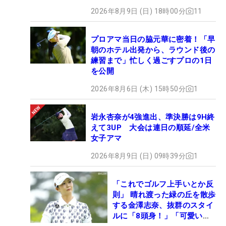
2026年8月9日 (日) 18時00分
11
プロアマ当日の脇元華に密着！「早
朝のホテル出発から、ラウンド後の
練習まで」忙しく過ごすプロの1日
を公開
2026年8月6日 (木) 15時50分
1
岩永杏奈が4強進出、準決勝は9H終
えて3UP 大会は連日の順延/全米
女子アマ
2026年8月9日 (日) 09時39分
1
「これでゴルフ上手いとか反
則」 晴れ渡った緑の丘を散歩
する金澤志奈、抜群のスタイ
ルに「8頭身！」「可愛いに