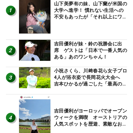
山下美夢有の妹、山下蘭が米国の
1
大学へ進学！ 慣れない生活への
不安もあったが「それ以上にワク
ワクしています」
吉田優利が妹・鈴の祝勝会に出
2
席 ゲストは「日本で一番人気の
ある」あのワンちゃん！
小祝さくら、川﨑春花ら女子プロ
3
4人が浴衣姿で長岡花火大会へ
吉本ひかるが過ごした「最高の夏
休み！」
吉田優利がヨーロッパでオープン
4
ウィークを満喫 オーストリアの
人気スポットを歴遊、素敵なお土
産もゲット！