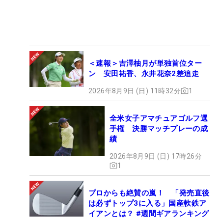
＜速報＞吉澤柚月が単独首位ター
ン 安田祐香、永井花奈2差追走
2026年8月9日 (日) 11時32分
1
全米女子アマチュアゴルフ選
手権 決勝マッチプレーの成
績
2026年8月9日 (日) 17時26分
1
プロからも絶賛の嵐！ 「発売直後
は必ずトップ3に入る」国産軟鉄ア
イアンとは？ #週間ギアランキング