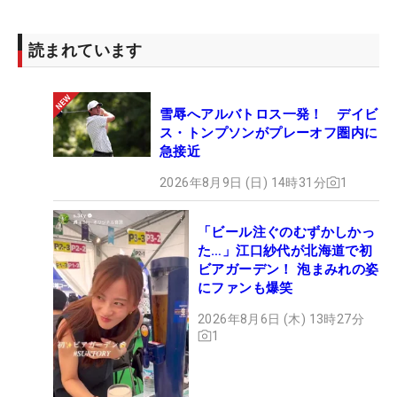
読まれています
雪辱へアルバトロス一発！ デイビ
ス・トンプソンがプレーオフ圏内に
急接近
2026年8月9日 (日) 14時31分
1
「ビール注ぐのむずかしかっ
た…」江口紗代が北海道で初
ビアガーデン！ 泡まみれの姿
にファンも爆笑
2026年8月6日 (木) 13時27分
1