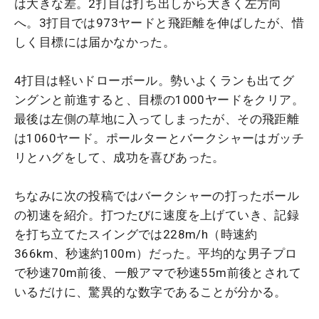
は大きな差。2打目は打ち出しから大きく左方向
へ。3打目では973ヤードと飛距離を伸ばしたが、惜
しく目標には届かなかった。
4打目は軽いドローボール。勢いよくランも出てグ
ングンと前進すると、目標の1000ヤードをクリア。
最後は左側の草地に入ってしまったが、その飛距離
は1060ヤード。ポールターとバークシャーはガッチ
リとハグをして、成功を喜びあった。
ちなみに次の投稿ではバークシャーの打ったボール
の初速を紹介。打つたびに速度を上げていき、記録
を打ち立てたスイングでは228m/h（時速約
366km、秒速約100m）だった。平均的な男子プロ
で秒速70m前後、一般アマで秒速55m前後とされて
いるだけに、驚異的な数字であることが分かる。