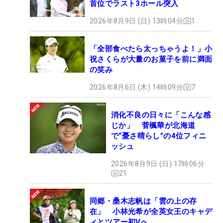
首位でラスト3ホール突入
2026年8月9日 (日) 13時04分
1
「全部食べたら太っちゃうよ！」小
祝さくらが大量のお菓子を前に満面
の笑み
2026年8月6日 (木) 14時09分
7
消化不良の日々に「こんな感
じか」 菅楓華が北海道
で“憂さ晴らし”の4位フィニ
ッシュ
2026年8月9日 (日) 17時06分
21
同郷・桑木志帆は「雲の上の存
在」 小林光希が全英女王のキャデ
ィとツアー初Vへ