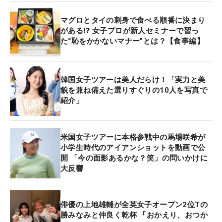
マグロとタイの刺身で食べる順番に決まり
がある⁉ 女子プロが新人セミナーで習っ
た“恥をかかないマナー”とは？【食事編】
韓国女子ツアーは美人だらけ！「実力と美
貌を兼ね備えた選りすぐりの10人を写真で
紹介」
米国女子ツアーに本格参戦中の馬場咲希が
小学生時代のアイアンショットを動画で公
開 「今の面影あるかな？笑」の問いかけに
大反響
俳優の上地雄輔が全英女子オープン2位Tの
勝みなみと仲良く乾杯 「おかえり、おつか