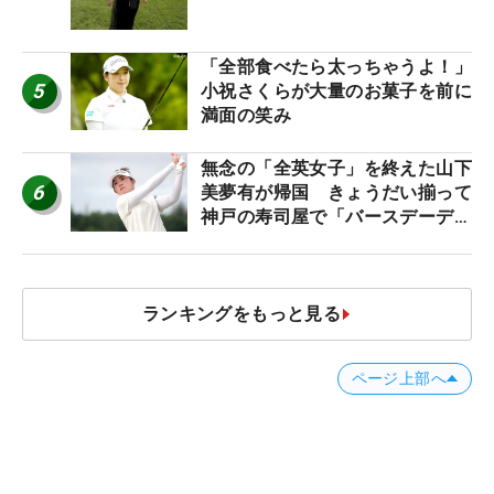
「全部食べたら太っちゃうよ！」
5
小祝さくらが大量のお菓子を前に
満面の笑み
無念の「全英女子」を終えた山下
6
美夢有が帰国 きょうだい揃って
神戸の寿司屋で「バースデーディ
ナー？」
ランキングをもっと見る
ページ上部へ