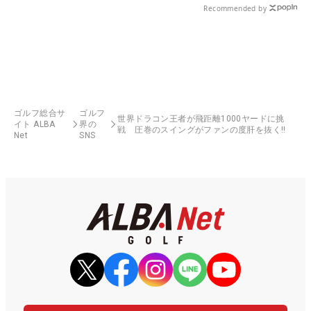
Recommended by
ゴルフ総合サ
ゴルフ
世界ドラコン王者が飛距離1000ヤードに挑
イト ALBA
界の
戦 圧巻のスイングがファンの度肝を抜く!!
Net
SNS