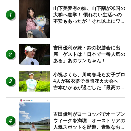
山下美夢有の妹、山下蘭が米国の
1
大学へ進学！ 慣れない生活への
不安もあったが「それ以上にワク
ワクしています」
吉田優利が妹・鈴の祝勝会に出
2
席 ゲストは「日本で一番人気の
ある」あのワンちゃん！
小祝さくら、川﨑春花ら女子プロ
3
4人が浴衣姿で長岡花火大会へ
吉本ひかるが過ごした「最高の夏
休み！」
吉田優利がヨーロッパでオープン
4
ウィークを満喫 オーストリアの
人気スポットを歴遊、素敵なお土