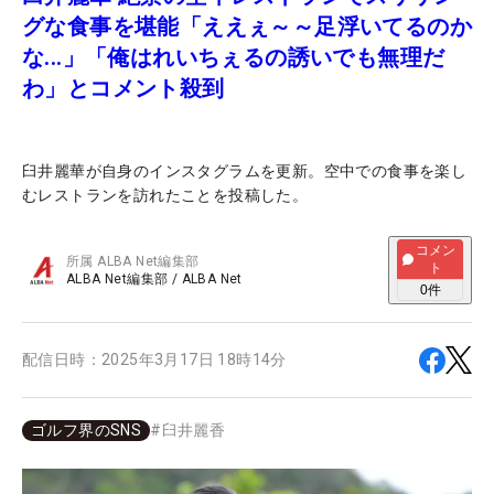
グな食事を堪能「ええぇ～～足浮いてるのか
な...」「俺はれいちぇるの誘いでも無理だ
わ」とコメント殺到
臼井麗華が自身のインスタグラムを更新。空中での食事を楽し
むレストランを訪れたことを投稿した。
コメン
所属
ALBA Net編集部
ト
ALBA Net編集部
/
ALBA Net
0
件
配信日時：
2025年3月17日 18時14分
ゴルフ界のSNS
#
臼井麗香