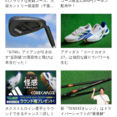
のフラットな美観コース。大
コース限定2,000円クーポン
栄カントリー俱楽部（千葉
配布中！
県）
『G740』アイアンが引き出
アディダス『コードカオス
す“反則級”の寛容性と飛びは
27』は強烈な蹴りでパワーを
本当だった！
生む
ネクストヒロイン選手とラウ
新『TENSEIオレンジ』はドラ
ンドできるチャンス！詳しく
イバーシャフトの“最適解”