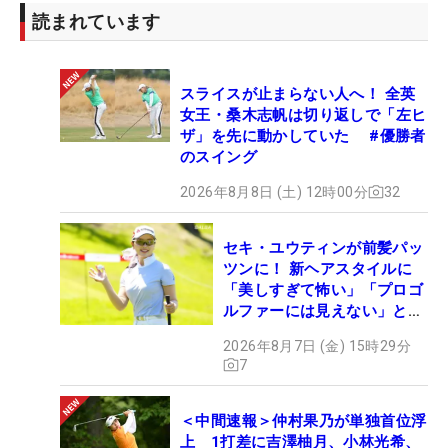
読まれています
スライスが止まらない人へ！ 全英
女王・桑木志帆は切り返しで「左ヒ
ザ」を先に動かしていた #優勝者
のスイング
2026年8月8日 (土) 12時00分
32
セキ・ユウティンが前髪パッ
ツンに！ 新ヘアスタイルに
「美しすぎて怖い」「プロゴ
ルファーには見えない」とコ
メント殺到
2026年8月7日 (金) 15時29分
7
＜中間速報＞仲村果乃が単独首位浮
上 1打差に吉澤柚月、小林光希、