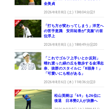
全美貞
2026年8月8日 (土) 13時04分
1
「打ち方が変わってしまう」洋芝へ
の苦手意識 安田祐香が“克服”の首
位浮上
2026年8月8日 (土) 18時49分
20
「これでゴルフ上手いとか反則」
晴れ渡った緑の丘を散歩する金澤志
奈、抜群のスタイルに「8頭身！」
「可愛いにも程がある」
2026年8月6日 (木) 11時36分
3
松山英樹は「69」も26位に
後退 日本勢2人が決勝へ