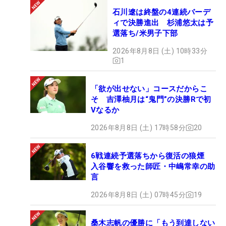
石川遼は終盤の4連続バーデ
ィで決勝進出 杉浦悠太は予
選落ち/米男子下部
2026年8月8日 (土) 10時33分
1
「欲が出せない」コースだからこ
そ 吉澤柚月は“鬼門”の決勝Rで初
Vなるか
2026年8月8日 (土) 17時58分
20
6戦連続予選落ちから復活の狼煙
入谷響を救った師匠・中嶋常幸の助
言
2026年8月8日 (土) 07時45分
19
桑木志帆の優勝に「もう到達しない