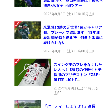
進出圏内へ 谷田侑里香は予選落ち
濃厚/米女子下部ツアー
2026年8月8日 (土) 10時15分
1
米通算13勝の元世界1位がキャリア
初、プレーオフ進出逃す 18年連
続出場記録も終止符「何事も永遠に
続けられない」
2026年8月8日 (土) 10時00分
1
スイング中のブレをなくした
い人へ！ 3種類の伸縮性ヒモ
採用のブリヂストン『ZSP-
BITER LIGHT
MAGICLACE』、8月8日デビ
2026年8月8日 (土) 11時30分
ュー
30
「パーティーしようぜ！」身長