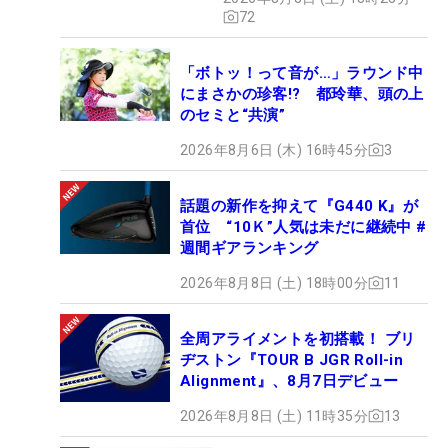
72
「ボトッ！って音が…」ラウンド中
にまさかの珍客!? 都玲華、頭の上
のセミと“共演”
2026年8月6日 (木) 16時45分
3
話題の新作を抑えて『G440 K』が
首位 “10Ｋ”人気は未だに継続中 #
週間ギアランキング
2026年8月8日 (土) 18時00分
11
全周アライメントを初搭載！ ブリ
ヂストン『TOUR B JGR Roll-in
Alignment』、8月7日デビュー
2026年8月8日 (土) 11時35分
13