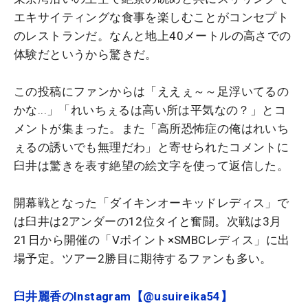
エキサイティングな食事を楽しむことがコンセプト
のレストランだ。なんと地上40メートルの高さでの
体験だというから驚きだ。
この投稿にファンからは「ええぇ～～足浮いてるの
かな...」「れいちぇるは高い所は平気なの？」とコ
メントが集まった。また「高所恐怖症の俺はれいち
ぇるの誘いでも無理だわ」と寄せられたコメントに
臼井は驚きを表す絶望の絵文字を使って返信した。
開幕戦となった「ダイキンオーキッドレディス」で
は臼井は2アンダーの12位タイと奮闘。次戦は3月
21日から開催の「Vポイント×SMBCレディス」に出
場予定。ツアー2勝目に期待するファンも多い。
臼井麗香のInstagram【@usuireika54】