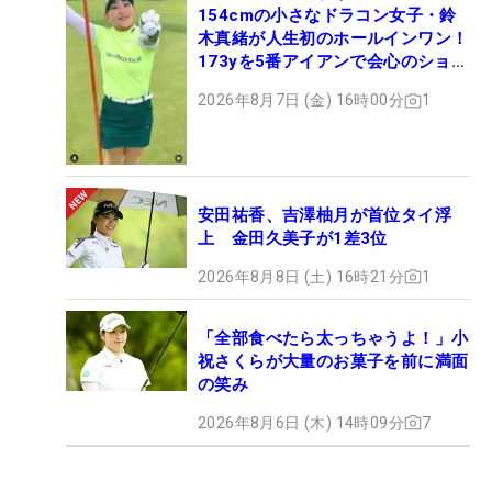
154cmの小さなドラコン女子・鈴
木真緒が人生初のホールインワン！
173yを5番アイアンで会心のショッ
ト
2026年8月7日 (金) 16時00分
1
安田祐香、吉澤柚月が首位タイ浮
上 金田久美子が1差3位
2026年8月8日 (土) 16時21分
1
「全部食べたら太っちゃうよ！」小
祝さくらが大量のお菓子を前に満面
の笑み
2026年8月6日 (木) 14時09分
7