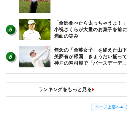
産もゲット！
「全部食べたら太っちゃうよ！」
5
小祝さくらが大量のお菓子を前に
満面の笑み
無念の「全英女子」を終えた山下
6
美夢有が帰国 きょうだい揃って
神戸の寿司屋で「バースデーディ
ナー？」
ランキングをもっと見る
ページ上部へ