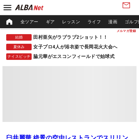
全ツアー
ギア
レッスン
ライフ
漫画
ゴルフ
メルマガ登録
田村亜矢がラブラブ2ショット！！
結婚
女子プロ4人が浴衣姿で長岡花火大会へ
夏休み
脇元華がエスコンフィールドで始球式
ナイスピッチ
臼井麗華 絶景の空中レストランでスリリン