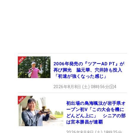
2006年発売の『ツアーAD PT』が
再び脚光 脇元華、穴井詩も投入
「初速が強くなった感じ」
2026年8月8日 (土) 08時56分
4
初出場の鳥海颯汰が岩手県オ
ープン初V「この大会を機に
どんどん上に」 シニアの部
は宮本勝昌が連覇
2026年8月8日 (土) 18時25分