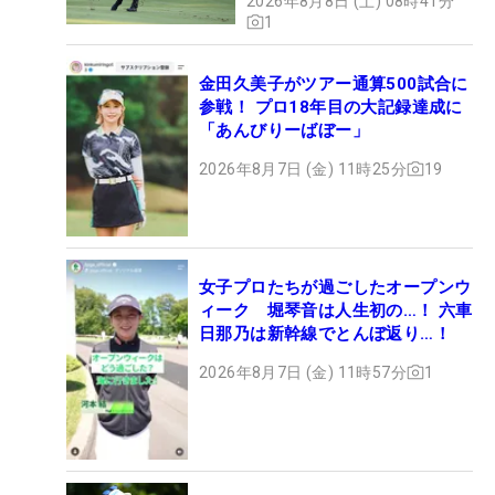
2026年8月8日 (土) 08時41分
1
金田久美子がツアー通算500試合に
参戦！ プロ18年目の大記録達成に
「あんびりーばぼー」
2026年8月7日 (金) 11時25分
19
女子プロたちが過ごしたオープンウ
ィーク 堀琴音は人生初の…！ 六車
日那乃は新幹線でとんぼ返り…！
2026年8月7日 (金) 11時57分
1