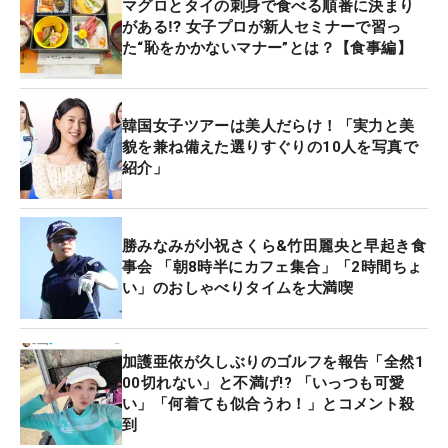
マグロとタイの刺身で食べる順番に決まり
がある⁉ 女子プロが新人セミナーで習っ
た“恥をかかないマナー”とは？【食事編】
韓国女子ツアーは美人だらけ！「実力と美
貌を兼ね備えた選りすぐりの10人を写真で
紹介」
勝みなみが小祝さくら&竹田麗央と早起き食
事会 「朝8時半にカフェ集合」「2時間ちょ
い」のおしゃべりタイムを大満喫
加護亜依が久しぶりのゴルフを報告「全然1
00切れない」と不満げ!? 「いっつも可愛
い」「何着ても似合うわ！」とコメント殺
到