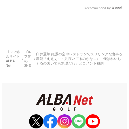
Recommended by
ゴルフ総
ゴル
臼井麗華 絶景の空中レストランでスリリングな食事を
合サイト
フ界
堪能「ええぇ～～足浮いてるのかな...」「俺はれいち
ALBA
の
ぇるの誘いでも無理だわ」とコメント殺到
Net
SNS