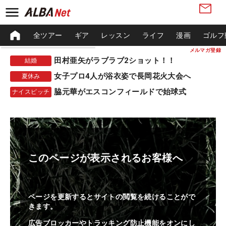
全ツアー
ギア
レッスン
ライフ
漫画
ゴルフ
メルマガ登録
田村亜矢がラブラブ2ショット！！
結婚
女子プロ4人が浴衣姿で長岡花火大会へ
夏休み
脇元華がエスコンフィールドで始球式
ナイスピッチ
このページが表示されるお客様へ
ページを更新するとサイトの閲覧を続けることがで
きます。
広告ブロッカーやトラッキング防止機能をオンにし