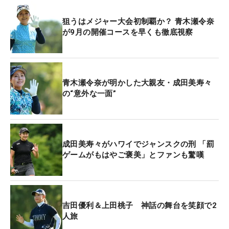
狙うはメジャー大会初制覇か？ 青木瀬令奈
が9月の開催コースを早くも徹底視察
青木瀬令奈が明かした大親友・成田美寿々
の“意外な一面”
成田美寿々がハワイでジャンスクの刑 「罰
ゲームがもはやご褒美」とファンも驚嘆
吉田優利＆上田桃子 神話の舞台を笑顔で2
人旅