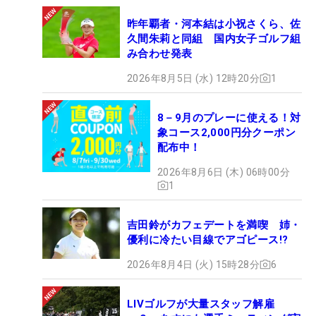
昨年覇者・河本結は小祝さくら、佐
久間朱莉と同組 国内女子ゴルフ組
み合わせ発表
2026年8月5日 (水) 12時20分
1
8－9月のプレーに使える！対
象コース2,000円分クーポン
配布中！
2026年8月6日 (木) 06時00分
1
吉田鈴がカフェデートを満喫 姉・
優利に冷たい目線でアゴピース!?
2026年8月4日 (火) 15時28分
6
LIVゴルフが大量スタッフ解雇