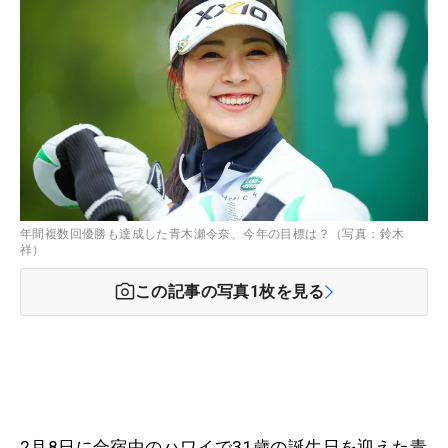
年間複数回優勝も達成した青木瀬令奈、今年の目標は？（写真：鈴木
祥）
この記事の写真
1
枚を見る
2月8日に合宿中のハワイで31歳の誕生日を迎えた青