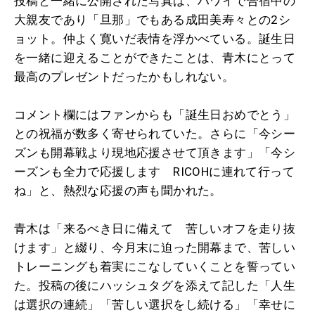
投稿と一緒に公開された写真は、ハワイで合宿中の
大親友であり「旦那」でもある成田美寿々との2シ
ョット。仲よく寛いだ表情を浮かべている。誕生日
を一緒に迎えることができたことは、青木にとって
最高のプレゼントだったかもしれない。
コメント欄にはファンからも「誕生日おめでとう」
との祝福が数多く寄せられていた。さらに「今シー
ズンも開幕戦より現地応援させて頂きます」「今シ
ーズンも全力で応援します RICOHに連れて行って
ね」と、熱烈な応援の声も聞かれた。
青木は「来るべき日に備えて 苦しいオフを走り抜
けます」と綴り、今月末に迫った開幕まで、苦しい
トレーニングも着実にこなしていくことを誓ってい
た。投稿の後にハッシュタグを添えて記した「人生
は選択の連続」「苦しい選択をし続ける」「幸せに