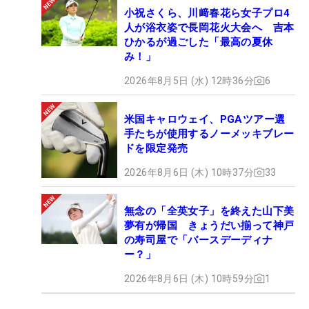
小祝さくら、川﨑春花ら女子プロ4
人が浴衣姿で長岡花火大会へ 吉本
ひかるが過ごした「最高の夏休
み！」
2026年8月5日 (水) 12時36分
6
米国キャロウェイ、PGAツアー選
手たちが使用するノーメッキブレー
ドを限定発売
2026年8月6日 (木) 10時37分
33
無念の「全英女子」を終えた山下美
夢有が帰国 きょうだい揃って神戸
の寿司屋で「バースデーディナ
ー？」
2026年8月6日 (木) 10時59分
1