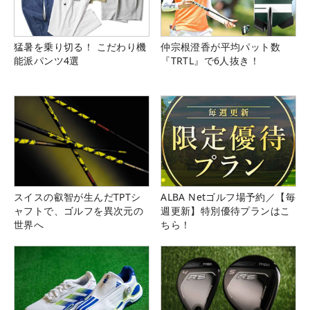
猛暑を乗り切る！ こだわり機
仲宗根澄香が平均パット数
能派パンツ4選
『TRTL』で6人抜き！
スイスの叡智が生んだTPTシ
ALBA Netゴルフ場予約／【毎
ャフトで、ゴルフを異次元の
週更新】特別優待プランはこ
世界へ
ちら！