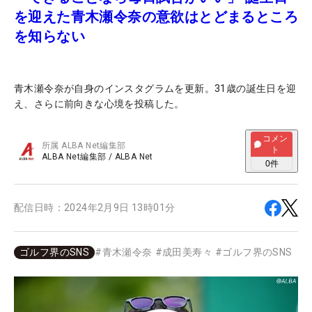
を迎えた青木瀬令奈の意欲はとどまるところ
を知らない
青木瀬令奈が自身のインスタグラムを更新。31歳の誕生日を迎
え、さらに前向きな心境を投稿した。
コメン
所属
ALBA Net編集部
ト
ALBA Net編集部
/
ALBA Net
0
件
配信日時：
2024年2月9日 13時01分
ゴルフ界のSNS
#
青木瀬令奈
#
成田美寿々
#
ゴルフ界のSNS