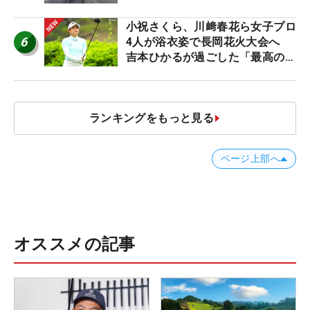
小祝さくら、川﨑春花ら女子プロ
6
4人が浴衣姿で長岡花火大会へ
吉本ひかるが過ごした「最高の夏
休み！」
ランキングをもっと見る
ページ上部へ
オススメの記事