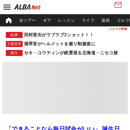
全ツアー
ギア
レッスン
ライフ
漫画
ゴルフ
メルマガ登録
田村亜矢がラブラブ2ショット！！
結婚
堀琴音がヘルメットを被り制服姿に
工場見学
セキ・ユウティンが絶景巡る北海道・ニセコ旅
旅行
「できることなら毎日試合がいい」 誕生日