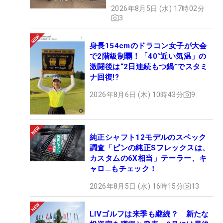
2026年8月5日 (水) 17時02分
3
身長154cmのドラコン女子が大会
で2階級制覇！「40°近い気温」の
激闘後は“2日連続もつ鍋”でスタミ
ナ回復!?
2026年8月6日 (木) 10時43分
9
純正シャフト12モデルのスペック
調査「ピンの純正Sフレックスは、
カスタムの6X相当」テーラー、キ
ャロ…もチェック！
2026年8月5日 (水) 16時15分
13
LIVゴルフは来季も継続？ 新たな