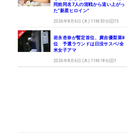
同姓同名7人の混戦から這い上がっ
た“新星ヒロイン”
2026年8月6日 (木) 11時30分
15
岩永杏奈が暫定首位、廣吉優梨菜8
位 予選ラウンドは日没サスペ/全
米女子アマ
2026年8月6日 (木) 11時18分
1