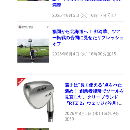
満喫
2026年8月5日 (水) 16時17分
17
福岡から北海道へ！ 都玲華、ツア
ー転戦の合間に見せたリフレッシュ
オフ
2026年8月4日 (火) 18時00分
15
選手は“長く使える”点をべた
褒め！ 創業者復帰でソールを
見直した、クリーブランド
『RTZ 2』ウェッジが9月12
日デビュー
2026年8月5日 (水) 15時09分
60