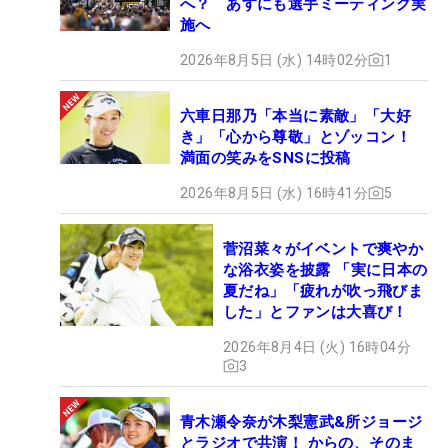
へ？ あすにも選手ミーティング実
施へ
2026年8月5日 (水) 14時02分
1
六車日那乃「本当に素敵」「大好
き」「心から尊敬」とゾッコン！
満面の笑みをSNSに投稿
2026年8月5日 (水) 16時41分
5
菅沼菜々がイベントで爽やか
な浴衣姿を披露 「実に日本の
夏だね」「疲れが吹っ飛びま
した」とファンは大喜び！
2026年8月4日 (火) 16時04分
3
青木瀬令奈が木梨憲武&所ジョージ
とラジオで共演！ からの、そのま