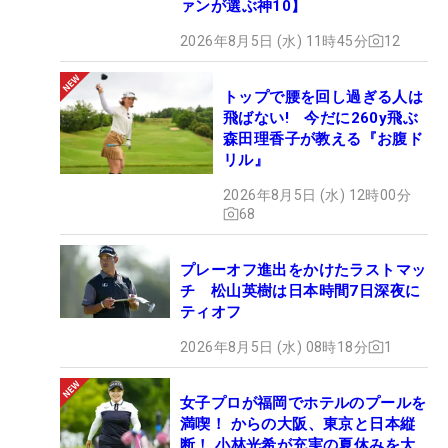
ァンが選ぶ神10】
2026年8月5日 (水) 11時45分
12
トップで腰を回し過ぎる人は
飛ばない! 今だに260y飛ぶ
森田理香子が教える『お腹ド
リル』
2026年8月5日 (水) 12時00分
68
プレーオフ進出をかけたラストマッ
チ 松山英樹は日本時間7日深夜に
ティオフ
2026年8月5日 (水) 08時18分
1
女子プロが福岡でホテルのプールを
満喫！ からの大阪、東京と日本縦
断！ 小林光希が充実の夏休みを大