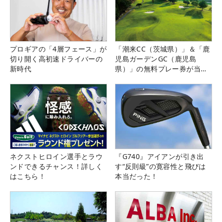
プロギアの「4層フェース」が
「潮来CC（茨城県）」＆「鹿
切り開く高初速ドライバーの
児島ガーデンGC（鹿児島
新時代
県）」の無料プレー券が当た
る！！
ネクストヒロイン選手とラウ
『G740』アイアンが引き出
ンドできるチャンス！詳しく
す“反則級”の寛容性と飛びは
はこちら！
本当だった！