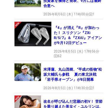
投資家を獲得と発表、9月には最終
合意へ
2026年8月6日 (木) 11時00分
1
『4』が消え『R』が加わっ
た！ スリクソン『ZXi
R/5/7』＆『ZXiU』アイアン
が9月12日デビュー
2026年8月5日 (水) 17時56分
62
米澤蓮、丸山茂樹、“平成の怪物”松
坂大輔氏ら参戦 夏の東北決戦
「岩手県オープン」が8日開幕
2026年8月5日 (水) 11時30分
1
改名が呼び込んだ悲願の初V！ 苦節
を乗り越えた美女イ・ユルリンは、