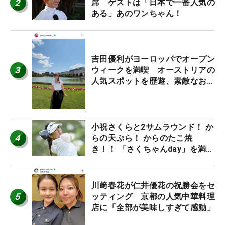
2
席 ゲストは「日本で一番人気の
ある」あのワンちゃん！
吉田優利がヨーロッパでオープン
3
ウィークを満喫 オーストリアの
人気スポットを歴遊、素敵なお土
産もゲット！
小祝さくらと2サムラウンド！ か
4
らの天ぷら！ からのたこ焼
き！！ 「さくちゃんday」を満喫
した吉本ひかるの福岡遠征最終日
川﨑春花が仁井優花の祝勝会をセ
5
ッティング 京都の人気中華料理
店に「全部が美味しすぎて感動」