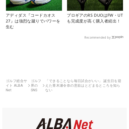
アディダス『コードカオス
プロギアのRS DUOはFW・UT
27』は強烈な蹴りでパワーを
も完成度が高く購入者続出！
生む
Recommended by
ゴルフ総合サ
ゴルフ
「できることなら毎日試合がいい」 誕生日を迎
イト ALBA
界の
えた青木瀬令奈の意欲はとどまるところを知ら
Net
SNS
ない