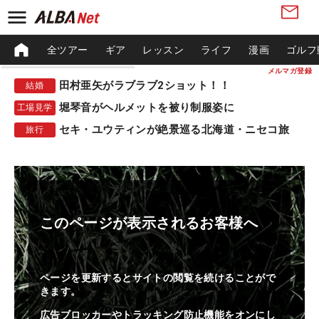
全ツアー
ギア
レッスン
ライフ
漫画
ゴルフ
メルマガ登録
田村亜矢がラブラブ2ショット！！
結婚
堀琴音がヘルメットを被り制服姿に
工場見学
セキ・ユウティンが絶景巡る北海道・ニセコ旅
旅行
このページが表示されるお客様へ
ページを更新するとサイトの閲覧を続けることがで
きます。
広告ブロッカーやトラッキング防止機能をオンにし