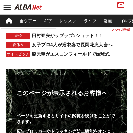
全ツアー
ギア
レッスン
ライフ
漫画
ゴルフ
メルマガ登録
田村亜矢がラブラブ2ショット！！
結婚
女子プロ4人が浴衣姿で長岡花火大会へ
夏休み
脇元華がエスコンフィールドで始球式
ナイスピッチ
このページが表示されるお客様へ
ページを更新するとサイトの閲覧を続けることがで
きます。
広告ブロッカーやトラッキング防止機能をオンにし