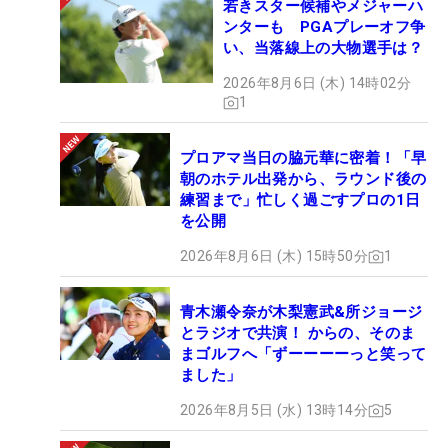
若きスター候補やメジャーハ
ンターも PGAプレーオフ争
い、当落線上の大物選手は？
2026年8月6日 (木) 14時02分
1
プロアマ当日の脇元華に密着！「早
朝のホテル出発から、ラウンド後の
練習まで」忙しく過ごすプロの1日
を公開
2026年8月6日 (木) 15時50分
1
青木瀬令奈が木梨憲武&所ジョージ
とラジオで共演！ からの、そのま
まゴルフへ「ずーーーーっと笑って
ました」
2026年8月5日 (水) 13時14分
5