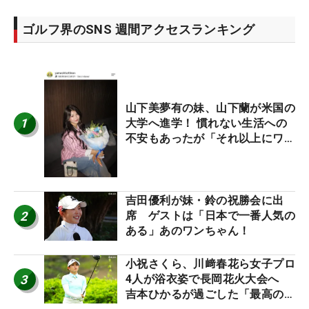
ゴルフ界のSNS 週間アクセスランキング
山下美夢有の妹、山下蘭が米国の
1
大学へ進学！ 慣れない生活への
不安もあったが「それ以上にワク
ワクしています」
吉田優利が妹・鈴の祝勝会に出
2
席 ゲストは「日本で一番人気の
ある」あのワンちゃん！
小祝さくら、川﨑春花ら女子プロ
3
4人が浴衣姿で長岡花火大会へ
吉本ひかるが過ごした「最高の夏