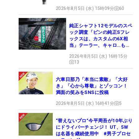
2026年8月5日 (水) 15時09分
60
純正シャフト12モデルのスペ
ック調査「ピンの純正Sフレ
ックスは、カスタムの6X相
当」テーラー、キャロ…もチ
ェック！
2026年8月5日 (水) 16時15分
13
六車日那乃「本当に素敵」「大好
き」「心から尊敬」とゾッコン！
満面の笑みをSNSに投稿
2026年8月5日 (水) 16時41分
5
“替えないプロ”今平周吾が10年ぶり
にドライバーチェンジ！ UT、5W
は名器を継続使用中 #男子プロセ