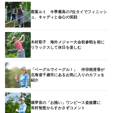
葭葉ルミ 今季最高の7位タイでフィニッシ
ュ、キャディと会心の笑顔
木村彩子 海外メジャー大会初参戦を前に
リラックスして休日を楽しむ
「ベーグルでイーグル！」 仲宗根澄香が
北海道千歳市にあるお気に入りのカフェを
紹介
堀琴音の「お揃い」ワンピース姿披露に
有村智恵からすかさずコメント