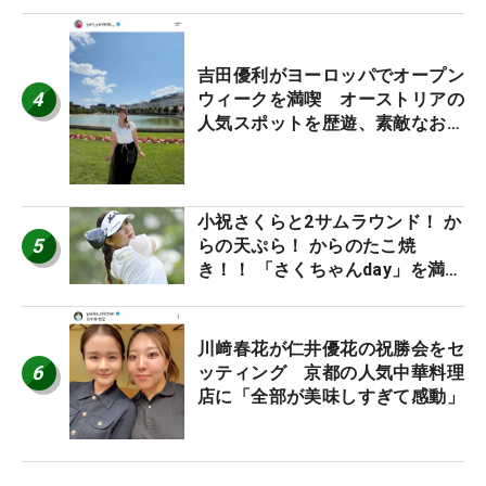
休み！」
吉田優利がヨーロッパでオープン
4
ウィークを満喫 オーストリアの
人気スポットを歴遊、素敵なお土
産もゲット！
小祝さくらと2サムラウンド！ か
5
らの天ぷら！ からのたこ焼
き！！ 「さくちゃんday」を満喫
した吉本ひかるの福岡遠征最終日
川﨑春花が仁井優花の祝勝会をセ
6
ッティング 京都の人気中華料理
店に「全部が美味しすぎて感動」