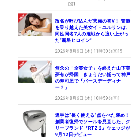
1
改名が呼び込んだ悲願の初V！ 苦節
を乗り越えた美女イ・ユルリンは、
同姓同名7人の混戦から這い上がっ
た“新星ヒロイン”
2026年8月6日 (木) 11時30分
15
無念の「全英女子」を終えた山下美
夢有が帰国 きょうだい揃って神戸
の寿司屋で「バースデーディナ
ー？」
2026年8月6日 (木) 10時59分
1
選手は“長く使える”点をべた褒め！
創業者復帰でソールを見直した、ク
リーブランド『RTZ 2』ウェッジが
9月12日デビュー