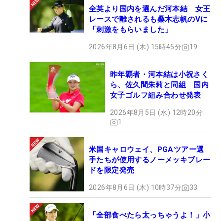
全英より国内を選んだ河本結 女王
レースで離されるも桑木志帆のVに
「刺激をもらいました」
2026年8月6日 (木) 15時45分
19
昨年覇者・河本結は小祝さく
ら、佐久間朱莉と同組 国内
女子ゴルフ組み合わせ発表
2026年8月5日 (水) 12時20分
1
米国キャロウェイ、PGAツアー選
手たちが使用するノーメッキブレー
ドを限定発売
2026年8月6日 (木) 10時37分
33
「全部食べたら太っちゃうよ！」小