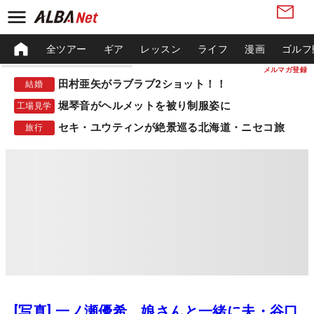
全ツアー
ギア
レッスン
ライフ
漫画
ゴルフ
メルマガ登録
田村亜矢がラブラブ2ショット！！
結婚
堀琴音がヘルメットを被り制服姿に
工場見学
セキ・ユウティンが絶景巡る北海道・ニセコ旅
旅行
[写真] 一ノ瀬優希 娘さんと一緒に夫・谷口