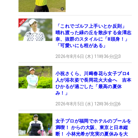
「これでゴルフ上手いとか反則」
晴れ渡った緑の丘を散歩する金澤志
奈、抜群のスタイルに「8頭身！」
「可愛いにも程がある」
2026年8月6日 (木) 11時36分
3
小祝さくら、川﨑春花ら女子プロ4
人が浴衣姿で長岡花火大会へ 吉本
ひかるが過ごした「最高の夏休
み！」
2026年8月5日 (水) 12時36分
6
女子プロが福岡でホテルのプールを
満喫！ からの大阪、東京と日本縦
断！ 小林光希が充実の夏休みを大