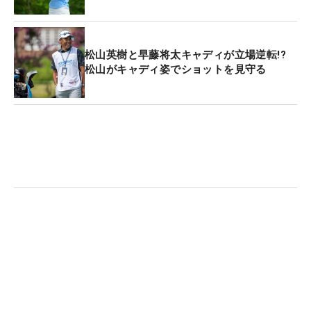
松山英樹と早藤将太キャディが立場逆転!?
松山がキャディ姿でショットを見守る