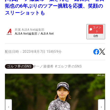
拓也の6年ぶりのツアー挑戦を応援、笑顔の
スリーショットも
コメン
所属
ALBA Net編集部
ト
ALBA Net編集部
/
ALBA Net
0
件
配信日時：
2023年8月7日 15時59分
ゴルフ界のSNS
#
一ノ瀬優希
#
ゴルフ界のSNS