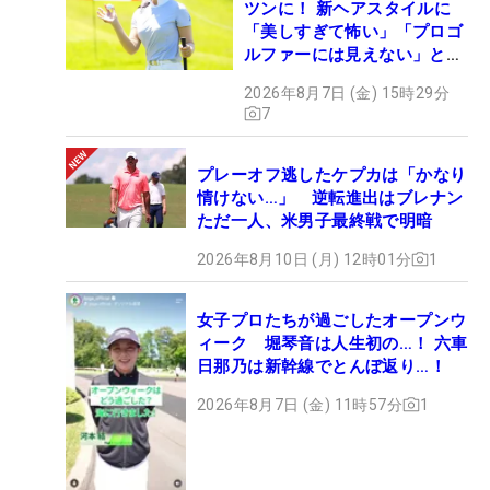
ツンに！ 新ヘアスタイルに
「美しすぎて怖い」「プロゴ
ルファーには見えない」とコ
メント殺到
2026年8月7日 (金) 15時29分
7
プレーオフ逃したケプカは「かなり
情けない…」 逆転進出はブレナン
ただ一人、米男子最終戦で明暗
2026年8月10日 (月) 12時01分
1
女子プロたちが過ごしたオープンウ
ィーク 堀琴音は人生初の…！ 六車
日那乃は新幹線でとんぼ返り…！
2026年8月7日 (金) 11時57分
1