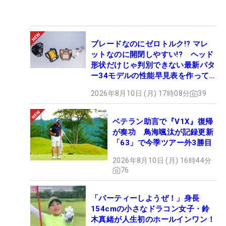
ブレードなのにゼロトルク!? マレ
ットなのに開閉しやすい!? ヘッド
形状だけじゃ判別できない最新パタ
ー34モデルの性能早見表を作って
みた #ギアカタログ2026
2026年8月10日 (月) 17時08分
39
ベテラン助言で『V1X』復帰
が奏功 鳥海颯汰が記録更新
「63」で今季ツアー外3勝目
2026年8月10日 (月) 16時44分
76
「パーティーしようぜ！」身長
154cmの小さなドラコン女子・鈴
木真緒が人生初のホールインワン！