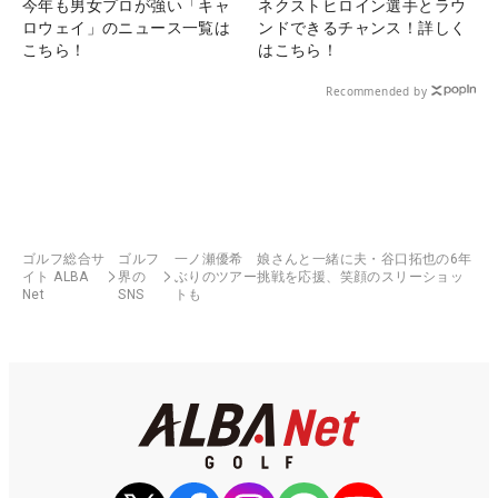
今年も男女プロが強い「キャ
ネクストヒロイン選手とラウ
ロウェイ」のニュース一覧は
ンドできるチャンス！詳しく
こちら！
はこちら！
Recommended by
ゴルフ総合サ
ゴルフ
一ノ瀬優希 娘さんと一緒に夫・谷口拓也の6年
イト ALBA
界の
ぶりのツアー挑戦を応援、笑顔のスリーショッ
Net
SNS
トも