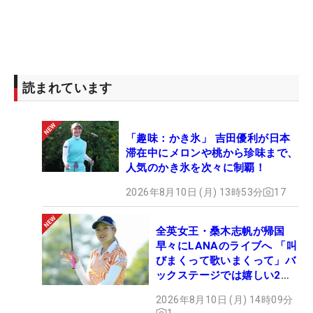
読まれています
「趣味：かき氷」 吉田優利が日本
滞在中にメロンや桃から珍味まで、
人気のかき氷を次々に制覇！
2026年8月10日 (月) 13時53分
17
全英女王・桑木志帆が帰国
早々にLANAのライブへ 「叫
びまくって歌いまくって」バ
ックステージでは嬉しい2シ
ョットも！
2026年8月10日 (月) 14時09分
1