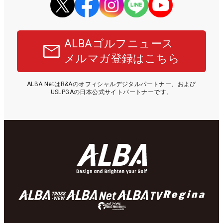
ALBAゴルフニュース
メルマガ登録はこちら
ALBA NetはR&Aのオフィシャルデジタルパートナー、および
USLPGAの日本公式サイトパートナーです。