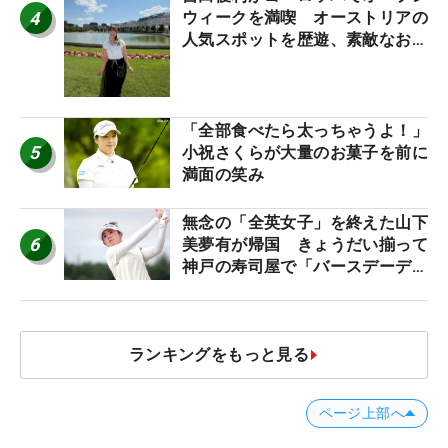
4
ウィークを満喫 オーストリアの
人気スポットを歴遊、素敵なお土
産もゲット！
「全部食べたら太っちゃうよ！」
5
小祝さくらが大量のお菓子を前に
満面の笑み
無念の「全英女子」を終えた山下
6
美夢有が帰国 きょうだい揃って
神戸の寿司屋で「バースデーディ
ナー？」
ランキングをもっと見る
ページ上部へ