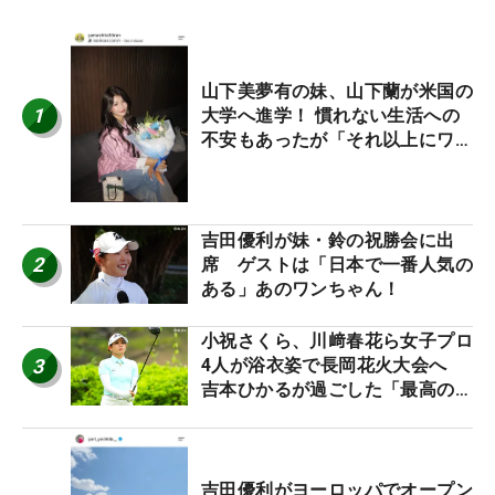
山下美夢有の妹、山下蘭が米国の
1
大学へ進学！ 慣れない生活への
不安もあったが「それ以上にワク
ワクしています」
吉田優利が妹・鈴の祝勝会に出
2
席 ゲストは「日本で一番人気の
ある」あのワンちゃん！
小祝さくら、川﨑春花ら女子プロ
3
4人が浴衣姿で長岡花火大会へ
吉本ひかるが過ごした「最高の夏
休み！」
吉田優利がヨーロッパでオープン