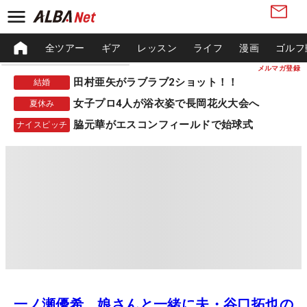
全ツアー
ギア
レッスン
ライフ
漫画
ゴルフ
メルマガ登録
田村亜矢がラブラブ2ショット！！
結婚
女子プロ4人が浴衣姿で長岡花火大会へ
夏休み
脇元華がエスコンフィールドで始球式
ナイスピッチ
一ノ瀬優希 娘さんと一緒に夫・谷口拓也の