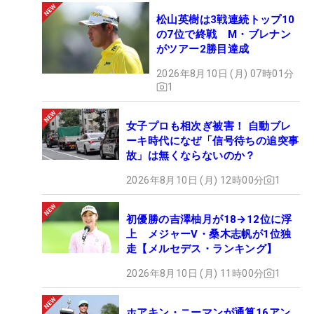
松山英樹は3戦連続トップ10
の7位で終戦 M・ブレナン
がツアー2勝目達成
2026年8月10日 (月) 07時01分
1
女子プロも相次ぎ被害！ 自動ブレ
ーキ時代になぜ「信号待ちの追突事
故」は無くならないのか？
2026年8月10日 (月) 12時00分
1
初優勝の吉澤柚月が18→12位に浮
上 メジャーV・桑木志帆が1位独
走【メルセデス・ランキング】
2026年8月10日 (月) 11時00分
1
ホアキン・ニーマンが通算16アン