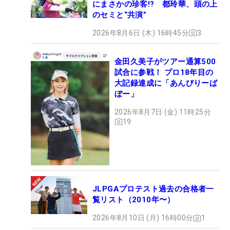
にまさかの珍客!? 都玲華、頭の上
のセミと“共演”
2026年8月6日 (木) 16時45分
3
金田久美子がツアー通算500
試合に参戦！ プロ18年目の
大記録達成に「あんびりーば
ぼー」
2026年8月7日 (金) 11時25分
19
JLPGAプロテスト過去の合格者一
覧リスト（2010年〜）
2026年8月10日 (月) 16時00分
1