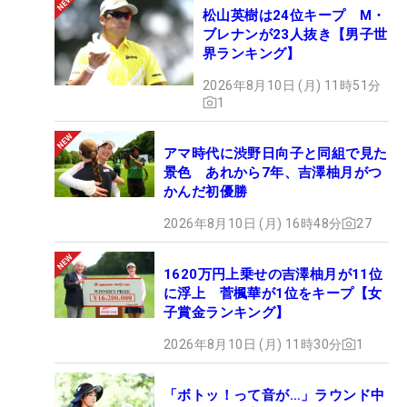
松山英樹は24位キープ M・
ブレナンが23人抜き【男子世
界ランキング】
2026年8月10日 (月) 11時51分
1
アマ時代に渋野日向子と同組で見た
景色 あれから7年、吉澤柚月がつ
かんだ初優勝
2026年8月10日 (月) 16時48分
27
1620万円上乗せの吉澤柚月が11位
に浮上 菅楓華が1位をキープ【女
子賞金ランキング】
2026年8月10日 (月) 11時30分
1
「ボトッ！って音が…」ラウンド中