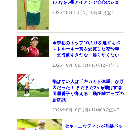
173yを5番アイアンで会心のショッ
ト
2026年8月7日 (金) 16時00分
1
今季初のトップ10入りを逃すもベ
ストルーキー賞を受賞した都玲華
「北海道すきだなー帰りたくない」
2026年8月10日 (月) 16時12分
13
飛ばない人は「左カカト体重」が原
因だった！ まだまだ260y飛ばす森
田理香子が考える、飛距離アップの
新常識
2026年8月10日 (月) 12時00分
67
セキ・ユウティンが前髪パッ