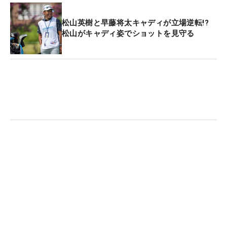
松山英樹と早藤将太キャディが立場逆転!?
松山がキャディ姿でショットを見守る