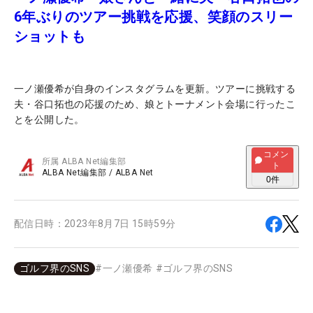
6年ぶりのツアー挑戦を応援、笑顔のスリー
ショットも
一ノ瀬優希が自身のインスタグラムを更新。ツアーに挑戦する
夫・谷口拓也の応援のため、娘とトーナメント会場に行ったこ
とを公開した。
コメン
所属
ALBA Net編集部
ト
ALBA Net編集部
/
ALBA Net
0
件
配信日時：
2023年8月7日 15時59分
ゴルフ界のSNS
#
一ノ瀬優希
#
ゴルフ界のSNS