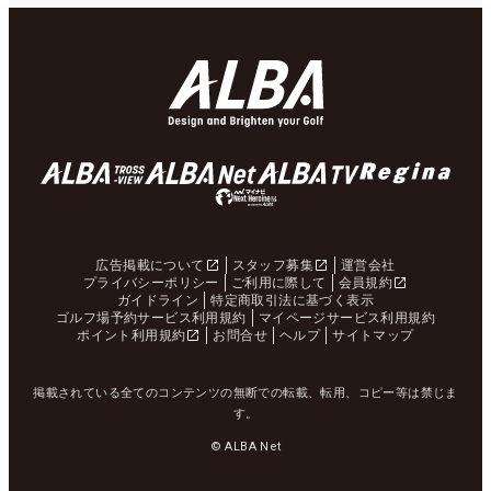
広告掲載について
スタッフ募集
運営会社
プライバシーポリシー
ご利用に際して
会員規約
ガイドライン
特定商取引法に基づく表示
ゴルフ場予約サービス利用規約
マイページサービス利用規約
ポイント利用規約
お問合せ
ヘルプ
サイトマップ
掲載されている全てのコンテンツの無断での転載、転用、コピー等は禁じま
す。
© ALBA Net