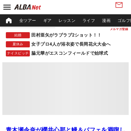
全ツアー
ギア
レッスン
ライフ
漫画
ゴルフ
メルマガ登録
田村亜矢がラブラブ2ショット！！
結婚
女子プロ4人が浴衣姿で長岡花火大会へ
夏休み
脇元華がエスコンフィールドで始球式
ナイスピッチ
青木瀬令奈が櫻井心那と鰻＆パフェを満喫し