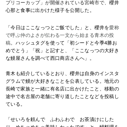
プリコーカップ」が開催されている宮崎市で、
櫻井
心那と食事に出かけた様子を公開した。
「今日はここなっつとご飯でした」と、櫻井を
愛称
で呼ぶ仲のよさが伝わる一文から始まる青木の投
稿
。
ハッシュタグを使って「初シードと今季4勝お
めでとう」「祝」と記すと、「ここなっつの大好き
な鰻屋さんを調べて西口商店さんへ」。
青木も紹介しているとおり、櫻井は自身のインスタ
グラムで鰻が大好きなことを公表している。地元の
長崎で家族と一緒に有名店に出かけたこと、移動の
途中で名古屋の老舗に寄り道したことなどを投稿し
ている。
「せいろを頼んで ふわふわで お茶漬けにした
り めちゃめちゃ美味しかったです」と、鰻料理を