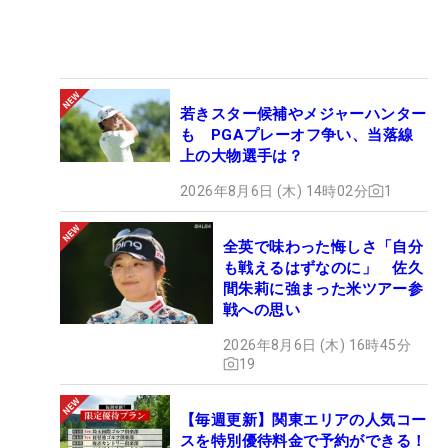
若きスター候補やメジャーハンター
も PGAプレーオフ争い、当落線
上の大物選手は？
2026年8月6日 (木) 14時02分
1
全英で味わった悔しさ「自分
も戦えるはずなのに」 佐久
間朱莉に強まった米ツアー参
戦への思い
2026年8月6日 (木) 16時45分
19
【毎週更新】関東エリアの人気コー
スを特別優待料金で予約ができる！