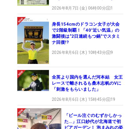
2026年8月7日 (金) 06時00分
1
身長154cmのドラコン女子が大会
で2階級制覇！「40°近い気温」の
激闘後は“2日連続もつ鍋”でスタミ
ナ回復!?
2026年8月6日 (木) 10時43分
9
全英より国内を選んだ河本結 女王
レースで離されるも桑木志帆のVに
「刺激をもらいました」
2026年8月6日 (木) 15時45分
19
「ビール注ぐのむずかしかっ
た…」江口紗代が北海道で初
ビアガーデン！ 泡まみれの姿