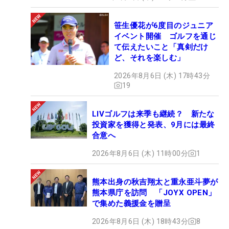
笹生優花が6度目のジュニア
イベント開催 ゴルフを通じ
て伝えたいこと「真剣だけ
ど、それを楽しむ」
2026年8月6日 (木) 17時43分
19
LIVゴルフは来季も継続？ 新たな
投資家を獲得と発表、9月には最終
合意へ
2026年8月6日 (木) 11時00分
1
熊本出身の秋吉翔太と重永亜斗夢が
熊本県庁を訪問 「JOYX OPEN」
で集めた義援金を贈呈
2026年8月6日 (木) 18時43分
8