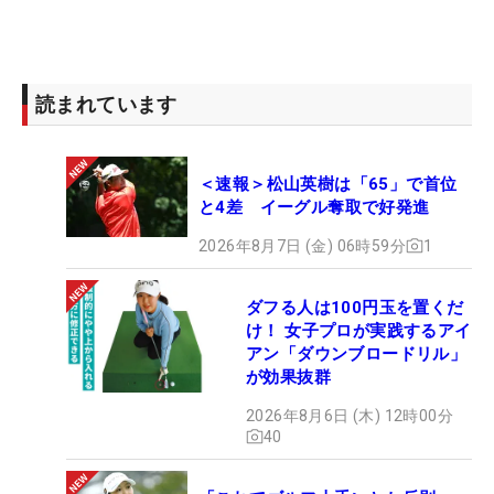
読まれています
＜速報＞松山英樹は「65」で首位
と4差 イーグル奪取で好発進
2026年8月7日 (金) 06時59分
1
ダフる人は100円玉を置くだ
け！ 女子プロが実践するアイ
アン「ダウンブロードリル」
が効果抜群
2026年8月6日 (木) 12時00分
40