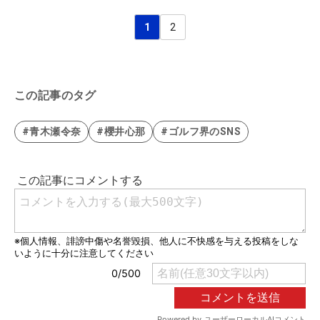
1
2
この記事のタグ
#青木瀬令奈
#櫻井心那
#ゴルフ界のSNS