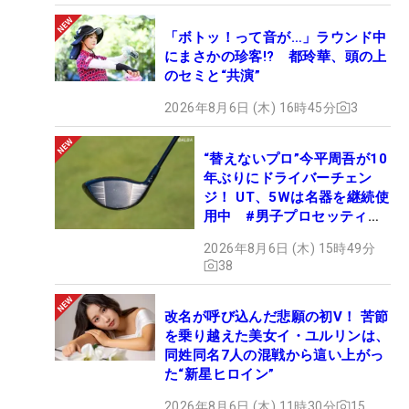
「ボトッ！って音が…」ラウンド中
にまさかの珍客!? 都玲華、頭の上
のセミと“共演”
2026年8月6日 (木) 16時45分
3
“替えないプロ”今平周吾が10
年ぶりにドライバーチェン
ジ！ UT、5Wは名器を継続使
用中 #男子プロセッティン
グ
2026年8月6日 (木) 15時49分
38
改名が呼び込んだ悲願の初V！ 苦節
を乗り越えた美女イ・ユルリンは、
同姓同名7人の混戦から這い上がっ
た“新星ヒロイン”
2026年8月6日 (木) 11時30分
15