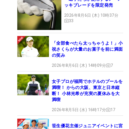
ッキブレードを限定発売
2026年8月6日 (木) 10時37分
33
「全部食べたら太っちゃうよ！」小
祝さくらが大量のお菓子を前に満面
の笑み
2026年8月6日 (木) 14時09分
7
女子プロが福岡でホテルのプールを
満喫！ からの大阪、東京と日本縦
断！ 小林光希が充実の夏休みを大
満喫
2026年8月5日 (水) 16時17分
17
笹生優花主催ジュニアイベントに宮