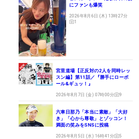
にファンも爆笑
2026年8月6日 (木) 13時27分
1
宮里道場【正反対の2人を同時レッ
スン編】第11話／『勝手にローボ
ール&ギュッ！』
2026年8月7日 (金) 07時00分
9
六車日那乃「本当に素敵」「大好
き」「心から尊敬」とゾッコン！
満面の笑みをSNSに投稿
2026年8月5日 (水) 16時41分
5