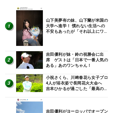
山下美夢有の妹、山下蘭が米国の
1
大学へ進学！ 慣れない生活への
不安もあったが「それ以上にワク
ワクしています」
吉田優利が妹・鈴の祝勝会に出
2
席 ゲストは「日本で一番人気の
ある」あのワンちゃん！
小祝さくら、川﨑春花ら女子プロ
3
4人が浴衣姿で長岡花火大会へ
吉本ひかるが過ごした「最高の夏
休み！」
吉田優利がヨーロッパでオープン