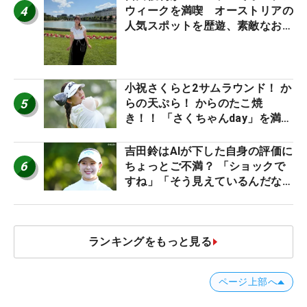
4
ウィークを満喫 オーストリアの
人気スポットを歴遊、素敵なお土
産もゲット！
小祝さくらと2サムラウンド！ か
5
らの天ぷら！ からのたこ焼
き！！ 「さくちゃんday」を満喫
した吉本ひかるの福岡遠征最終日
吉田鈴はAIが下した自身の評価に
6
ちょっとご不満？ 「ショックで
すね」「そう見えているんだなぁ
って思いましたっ！」
ランキングをもっと見る
ページ上部へ