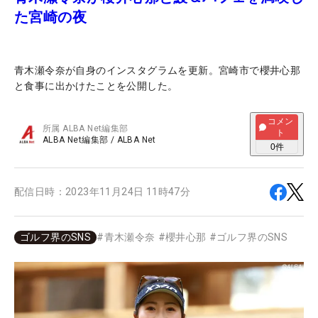
た宮崎の夜
青木瀬令奈が自身のインスタグラムを更新。宮崎市で櫻井心那
と食事に出かけたことを公開した。
コメン
所属
ALBA Net編集部
ト
ALBA Net編集部
/
ALBA Net
0
件
配信日時：
2023年11月24日 11時47分
ゴルフ界のSNS
#
青木瀬令奈
#
櫻井心那
#
ゴルフ界のSNS