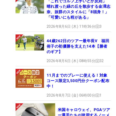
「これでゴルフ上手いとか反則」
晴れ渡った緑の丘を散歩する金澤志
奈、抜群のスタイルに「8頭身！」
「可愛いにも程がある」
2026年8月6日 (木) 11時36分
3
44歳262日のツアー最年長V 福田
侑子の初優勝を支えた14本【勝者
のギア】
2026年8月6日 (木) 08時55分
32
11月までのプレーに使える！対象
コース限定3,500円分クーポン配布
中！
2026年8月7日 (金) 06時00分
1
米国キャロウェイ、PGAツア
ー選手たちが使用するノーメ