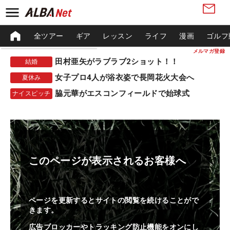
全ツアー
ギア
レッスン
ライフ
漫画
ゴルフ
メルマガ登録
田村亜矢がラブラブ2ショット！！
結婚
女子プロ4人が浴衣姿で長岡花火大会へ
夏休み
脇元華がエスコンフィールドで始球式
ナイスピッチ
このページが表示されるお客様へ
ページを更新するとサイトの閲覧を続けることがで
きます。
広告ブロッカーやトラッキング防止機能をオンにし