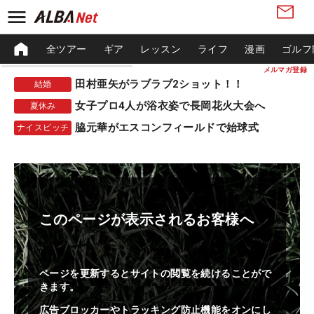
全ツアー
ギア
レッスン
ライフ
漫画
ゴルフ
メルマガ登録
田村亜矢がラブラブ2ショット！！
結婚
女子プロ4人が浴衣姿で長岡花火大会へ
夏休み
脇元華がエスコンフィールドで始球式
ナイスピッチ
このページが表示されるお客様へ
ページを更新するとサイトの閲覧を続けることがで
きます。
広告ブロッカーやトラッキング防止機能をオンにし