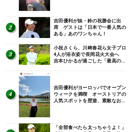
ワクしています」
吉田優利が妹・鈴の祝勝会に出
2
席 ゲストは「日本で一番人気の
ある」あのワンちゃん！
小祝さくら、川﨑春花ら女子プロ
3
4人が浴衣姿で長岡花火大会へ
吉本ひかるが過ごした「最高の夏
休み！」
吉田優利がヨーロッパでオープン
4
ウィークを満喫 オーストリアの
人気スポットを歴遊、素敵なお土
産もゲット！
「全部食べたら太っちゃうよ！」