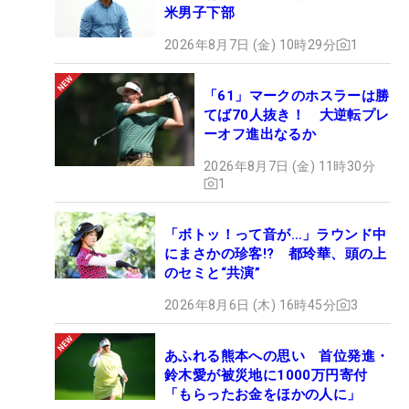
米男子下部
2026年8月7日 (金) 10時29分
1
「61」マークのホスラーは勝
てば70人抜き！ 大逆転プレ
ーオフ進出なるか
2026年8月7日 (金) 11時30分
1
「ボトッ！って音が…」ラウンド中
にまさかの珍客!? 都玲華、頭の上
のセミと“共演”
2026年8月6日 (木) 16時45分
3
あふれる熊本への思い 首位発進・
鈴木愛が被災地に1000万円寄付
「もらったお金をほかの人に」