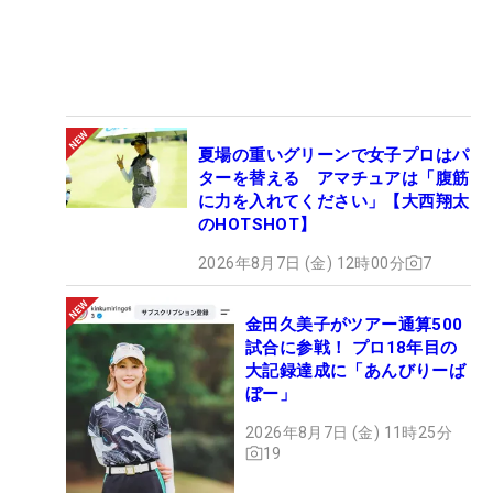
夏場の重いグリーンで女子プロはパ
ターを替える アマチュアは「腹筋
に力を入れてください」【大西翔太
のHOTSHOT】
2026年8月7日 (金) 12時00分
7
金田久美子がツアー通算500
試合に参戦！ プロ18年目の
大記録達成に「あんびりーば
ぼー」
2026年8月7日 (金) 11時25分
19