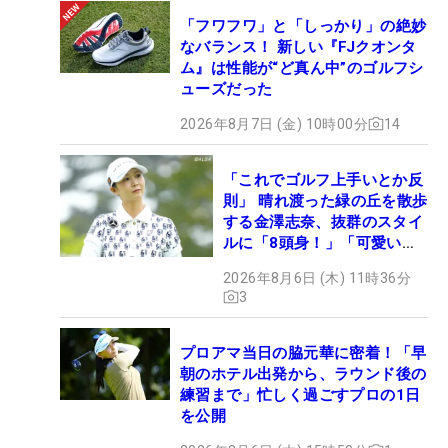
「フワフワ」と「しっかり」の絶妙
なバランス！ 新しい『FJクオンタ
ム』は性能が“ど真ん中”のゴルフシ
ューズだった
2026年8月7日 (金) 10時00分
14
「これでゴルフ上手いとか反
則」 晴れ渡った緑の丘を散歩
する金澤志奈、抜群のスタイ
ルに「8頭身！」「可愛いに
も程がある」
2026年8月6日 (木) 11時36分
3
プロアマ当日の脇元華に密着！「早
朝のホテル出発から、ラウンド後の
練習まで」忙しく過ごすプロの1日
を公開