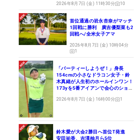
2026年8月7日 (金) 11時30分
10
首位通過の岩永杏奈がマッチ
1回戦に勝利 廣吉優梨菜も2
回戦へ/全米女子アマ
2026年8月7日 (金) 10時04分
1
「パーティーしようぜ！」身長
154cmの小さなドラコン女子・鈴
木真緒が人生初のホールインワン！
173yを5番アイアンで会心のショッ
ト
2026年8月7日 (金) 16時00分
1
鈴木愛が大会2勝目へ首位T発進
安田祐香、吉澤柚月ら5位