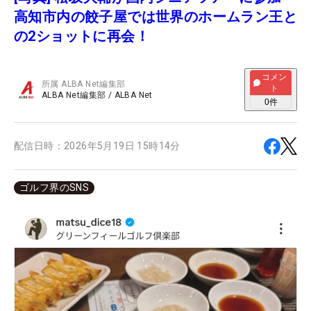
高知市内の餃子屋では世界のホームラン王と
の2ショットに再会！
コメン
所属
ALBA Net編集部
ト
ALBA Net編集部
/
ALBA Net
0
件
配信日時：
2026年5月19日 15時14分
ゴルフ界のSNS