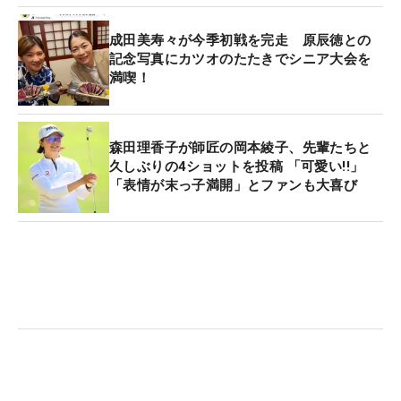
成田美寿々が今季初戦を完走 原辰徳との
記念写真にカツオのたたきでシニア大会を
満喫！
森田理香子が師匠の岡本綾子、先輩たちと
久しぶりの4ショットを投稿 「可愛い!!」
「表情が末っ子満開」とファンも大喜び