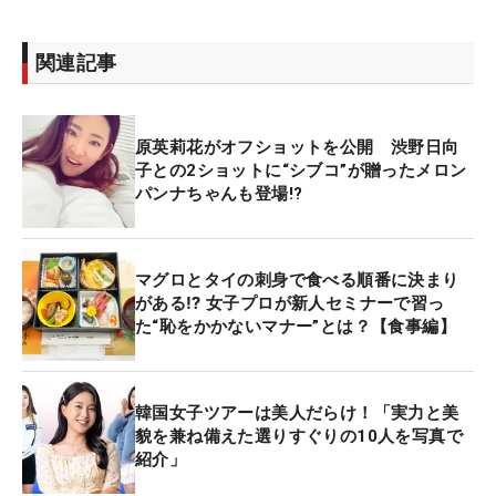
関連記事
原英莉花がオフショットを公開 渋野日向
子との2ショットに“シブコ”が贈ったメロン
パンナちゃんも登場!?
マグロとタイの刺身で食べる順番に決まり
がある⁉ 女子プロが新人セミナーで習っ
た“恥をかかないマナー”とは？【食事編】
韓国女子ツアーは美人だらけ！「実力と美
貌を兼ね備えた選りすぐりの10人を写真で
紹介」