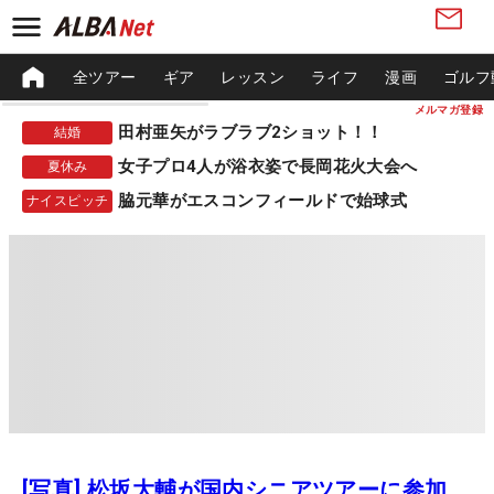
全ツアー
ギア
レッスン
ライフ
漫画
ゴルフ
メルマガ登録
田村亜矢がラブラブ2ショット！！
結婚
女子プロ4人が浴衣姿で長岡花火大会へ
夏休み
脇元華がエスコンフィールドで始球式
ナイスピッチ
[写真] 松坂大輔が国内シニアツアーに参加