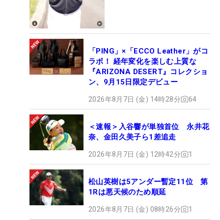
「PING」×「ECCO Leather」がコ
ラボ！ 経年変化を楽しむ上質な
『ARIZONA DESERT』コレクショ
ン、9月15日限定デビュー
2026年8月7日 (金) 14時28分
64
＜速報＞入谷響が単独首位 永井花
奈、金田久美子ら1差追走
2026年8月7日 (金) 12時42分
1
松山英樹は5アンダー暫定11位 第
1Rは悪天候のため順延
2026年8月7日 (金) 08時26分
1