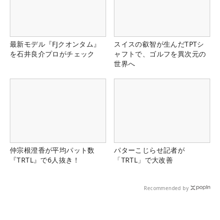
最新モデル『FJクオンタム』
スイスの叡智が生んだTPTシ
を石井良介プロがチェック
ャフトで、ゴルフを異次元の
世界へ
仲宗根澄香が平均パット数
パターこじらせ記者が
『TRTL』で6人抜き！
「TRTL」で大改善
Recommended by