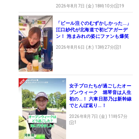
2026年8月7日 (金) 18時10分
19
「ビール注ぐのむずかしかった…」
江口紗代が北海道で初ビアガーデ
ン！ 泡まみれの姿にファンも爆笑
2026年8月6日 (木) 13時27分
1
女子プロたちが過ごしたオー
プンウィーク 堀琴音は人生
初の…！ 六車日那乃は新幹線
でとんぼ返り…！
2026年8月7日 (金) 11時57分
1