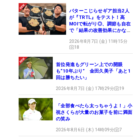
パターこじらせギア担当2人
が『TRTL』をテスト！高
MOIで転がり◎、調節も自在
で「結果の改善効果にかなり
の意外性」
2026年8月7日 (金) 11時15分
18
首位発進もグリーン上での開眼
も“10年ぶり” 金田久美子「あと1
回は勝ちたい」
2026年8月7日 (金) 17時29分
19
「全部食べたら太っちゃうよ！」小
祝さくらが大量のお菓子を前に満面
の笑み
2026年8月6日 (木) 14時09分
7